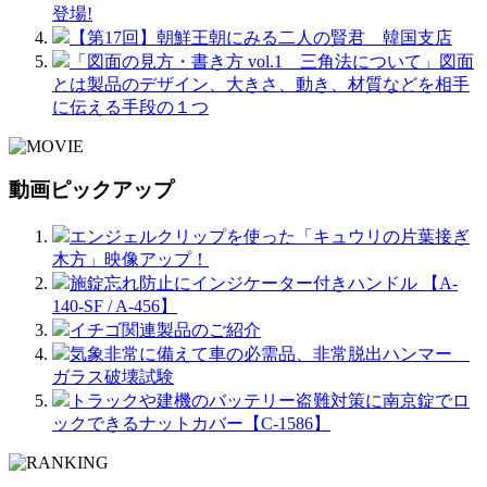
登場!
【第17回】朝鮮王朝にみる二人の賢君 韓国支店
「図面の見方・書き方 vol.1 三角法について」図面
とは製品のデザイン、大きさ、動き、材質などを相手
に伝える手段の１つ
動画ピックアップ
エンジェルクリップを使った「キュウリの片葉接ぎ
木方」映像アップ！
施錠忘れ防止にインジケーター付きハンドル 【A-
140-SF / A-456】
イチゴ関連製品のご紹介
気象非常に備えて車の必需品、非常脱出ハンマー
ガラス破壊試験
トラックや建機のバッテリー盗難対策に南京錠でロ
ックできるナットカバー【C-1586】