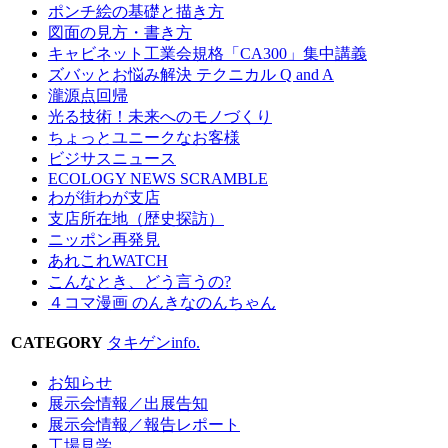
ポンチ絵の基礎と描き方
図面の見方・書き方
キャビネット工業会規格「CA300」集中講義
ズバッとお悩み解決 テクニカル Q and A
瀧源点回帰
光る技術！未来へのモノづくり
ちょっとユニークなお客様
ビジサスニュース
ECOLOGY NEWS SCRAMBLE
わが街わが支店
支店所在地（歴史探訪）
ニッポン再発見
あれこれWATCH
こんなとき、どう言うの?
４コマ漫画 のんきなのんちゃん
CATEGORY
タキゲンinfo.
お知らせ
展示会情報／出展告知
展示会情報／報告レポート
工場見学