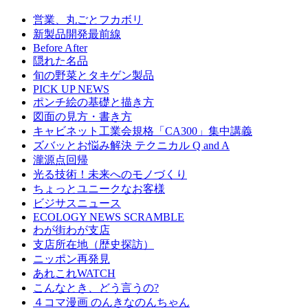
営業、丸ごとフカボリ
新製品開発最前線
Before After
隠れた名品
旬の野菜とタキゲン製品
PICK UP NEWS
ポンチ絵の基礎と描き方
図面の見方・書き方
キャビネット工業会規格「CA300」集中講義
ズバッとお悩み解決 テクニカル Q and A
瀧源点回帰
光る技術！未来へのモノづくり
ちょっとユニークなお客様
ビジサスニュース
ECOLOGY NEWS SCRAMBLE
わが街わが支店
支店所在地（歴史探訪）
ニッポン再発見
あれこれWATCH
こんなとき、どう言うの?
４コマ漫画 のんきなのんちゃん