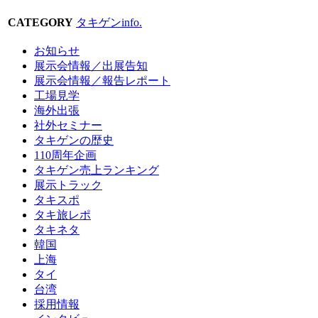
CATEGORY
タキゲンinfo.
お知らせ
展示会情報／出展告知
展示会情報／報告レポート
工場見学
海外出張
社外セミナー
タキゲンの歴史
110周年企画
タキゲン売上ランキング
展示トラック
タキスポ
タキ旅レポ
タキネタ
韓国
上海
タイ
台湾
採用情報