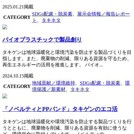
2025.01.21掲載
SDGs配慮・脱炭素
、
展示会情報／報告レポー
CATEGORY
ト
、
タキネタ
バイオプラスチックで製品創り
タキゲンは地球温暖化と環境汚染を防止する製品づくりを目
指します。また、廃棄物の削減、限りある資源を守るため、
再生エネルギーの活用を推進します。 バイオ...
2024.10.15掲載
地域貢献／環境維持
、
SDGs配慮・脱炭素
、
環
CATEGORY
境保護／新素材
、
タキネタ
「ノベルティとPPバンド」タキゲンのエコ活
タキゲンは地球温暖化や環境汚染を防止する製品づくりを行
うとともに、廃棄物を削減、限りある資源を有効に使うな