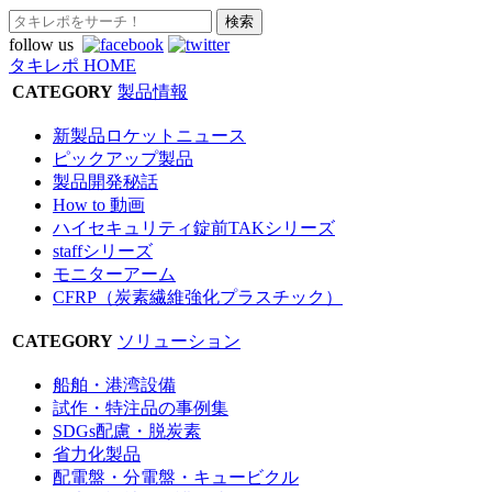
follow us
タキレポ HOME
CATEGORY
製品情報
新製品ロケットニュース
ピックアップ製品
製品開発秘話
How to 動画
ハイセキュリティ錠前TAKシリーズ
staffシリーズ
モニターアーム
CFRP（炭素繊維強化プラスチック）
CATEGORY
ソリューション
船舶・港湾設備
試作・特注品の事例集
SDGs配慮・脱炭素
省力化製品
配電盤・分電盤・キュービクル