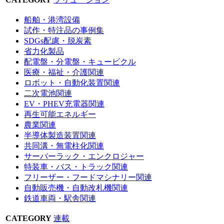
船舶・港湾設備
試作・特注品の事例集
SDGs配慮・脱炭素
省力化製品
配電盤・分電盤・キュービクル
医療・福祉・介護関連
ロボット・自動化装置関連
二次電池関連
EV・PHEV充電器関連
再生可能エネルギー
農業関連
半導体製造装置関連
共同溝・無電柱化関連
サーバーラック・エンクロジャー
特装車・バス・トラック関連
フリーザー・フードマシナリー関連
自動販売機・自動改札機関連
鉄道車両・駅舎関連
CATEGORY
連載