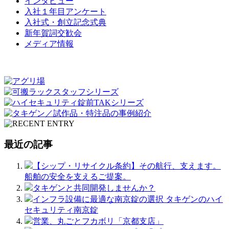
インタビュー
入社１年目アンケート
入社式・創立記念式典
新年賀詞交歓会
メディア情報
最近の記事
【シップ・リサイクル条約】その航行、支えます。
船舶の安全を支えるご提案。
タキゲンと共同開発しませんか？
インフラ設備に最適な南京錠の選択 タキゲンのハイ
セキュリティ南京錠
営業、丸ごとフカボリ「京都支店」