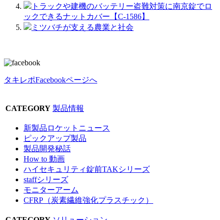
トラックや建機のバッテリー盗難対策に南京錠でロ
ックできるナットカバー【C-1586】
ミツバチが支える農業と社会
タキレポFacebookページへ
CATEGORY
製品情報
新製品ロケットニュース
ピックアップ製品
製品開発秘話
How to 動画
ハイセキュリティ錠前TAKシリーズ
staffシリーズ
モニターアーム
CFRP（炭素繊維強化プラスチック）
CATEGORY
ソリューション