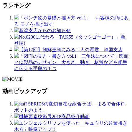
ランキング
「ポンチ絵の基礎と描き方 vol.1」 お客様の頭にあ
る モノを描き出す
新潟支店からのお知らせ
No.0200に代わる「TAK55（タックゴーゴー）」新
登場!
【第17回】朝鮮王朝にみる二人の賢君 韓国支店
「図面の見方・書き方 vol.1 三角法について」図面
とは製品のデザイン、大きさ、動き、材質などを相手
に伝える手段の１つ
動画ピックアップ
staff SERIESの変幻自在な組合せは、 まるで合体ロ
ボットのよう。
機械要素技術展2018商品紹介動画
エンジェルクリップを使った「キュウリの片葉接ぎ
木方」映像アップ！