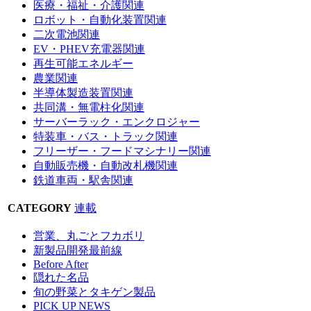
医療・福祉・介護関連
ロボット・自動化装置関連
二次電池関連
EV・PHEV充電器関連
再生可能エネルギー
農業関連
半導体製造装置関連
共同溝・無電柱化関連
サーバーラック・エンクロジャー
特装車・バス・トラック関連
フリーザー・フードマシナリー関連
自動販売機・自動改札機関連
鉄道車両・駅舎関連
CATEGORY
連載
営業、丸ごとフカボリ
新製品開発最前線
Before After
隠れた名品
旬の野菜とタキゲン製品
PICK UP NEWS