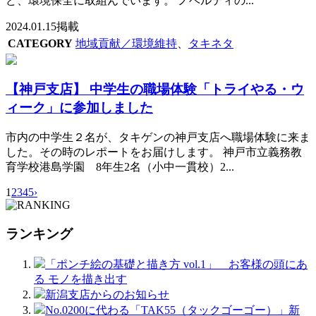
ど、環境保全に取組んでいます。 ノベルティの...
2024.01.15掲載
CATEGORY
地域貢献／環境維持
、
タキネタ
【神戸支店】 中学生の職場体験「トライやる・ウ
ィーク」に参加しました
市内の中学生２名が、タキゲンの神戸支店へ職場体験に来ま
した。その時のレポートをお届けします。 神戸市立義務教
育学校港島学園 8年生2名（小中一貫校）2...
1
2
3
4
5
›
ランキング
「ポンチ絵の基礎と描き方 vol.1」 お客様の頭にあ
る モノを描き出す
新潟支店からのお知らせ
No.0200に代わる「TAK55（タックゴーゴー）」新