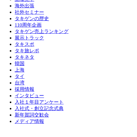
海外出張
社外セミナー
タキゲンの歴史
110周年企画
タキゲン売上ランキング
展示トラック
タキスポ
タキ旅レポ
タキネタ
韓国
上海
タイ
台湾
採用情報
インタビュー
入社１年目アンケート
入社式・創立記念式典
新年賀詞交歓会
メディア情報