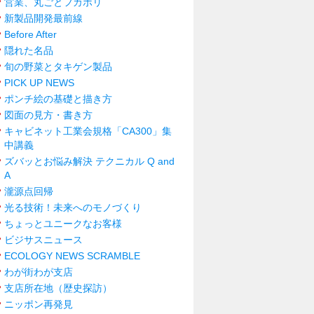
営業、丸ごとフカボリ
新製品開発最前線
Before After
隠れた名品
旬の野菜とタキゲン製品
PICK UP NEWS
ポンチ絵の基礎と描き方
図面の見方・書き方
キャビネット工業会規格「CA300」集
中講義
ズバッとお悩み解決 テクニカル Q and
A
瀧源点回帰
光る技術！未来へのモノづくり
ちょっとユニークなお客様
ビジサスニュース
ECOLOGY NEWS SCRAMBLE
わが街わが支店
支店所在地（歴史探訪）
ニッポン再発見