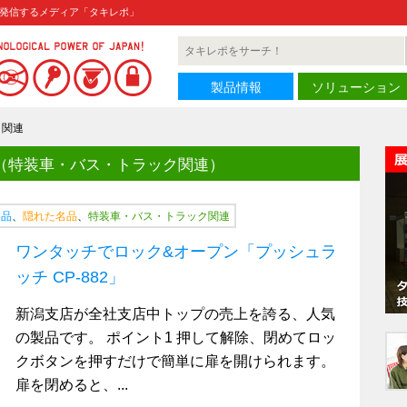
発信するメディア「タキレポ」
製品情報
ソリューション
ク関連
（特装車・バス・トラック関連）
製品
、
隠れた名品
、
特装車・バス・トラック関連
ワンタッチでロック&オープン「プッシュラ
ッチ CP-882」
新潟支店が全社支店中トップの売上を誇る、人気
の製品です。 ポイント1 押して解除、閉めてロッ
クボタンを押すだけで簡単に扉を開けられます。
扉を閉めると、...