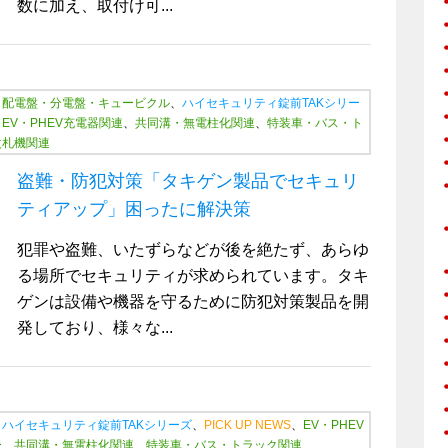
数に加え、取付け可...
、
配電盤・分電盤・キュービクル
、
ハイセキュリティ錠前TAKシリー
、
EV・PHEV充電器関連
、
共同溝・無電柱化関連
、
特装車・バス・ト
改札機関連
盗難・防犯対策「タキゲン製品でセキュリ
ティアップ」困ったに解決策
犯罪や盗難、いたずらなどが後を絶たず、あらゆ
る場所でセキュリティが求められています。タキ
ゲンは設備や機器を守るために防犯対策製品を開
発しており、様々な...
、
ハイセキュリティ錠前TAKシリーズ
、
PICK UP NEWS
、
EV・PHEV
ー
、
共同溝・無電柱化関連
、
特装車・バス・トラック関連