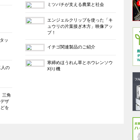
ミツバチが支える農業と社会
エンジェルクリップを使った「キ
ュウリの片葉接ぎ木方」映像アッ
プ！
（タッ
イチゴ関連製品のご紹介
寒締めほうれん草とホウレンソウ
二人の
刈り機
1 三角
のデザ
などを