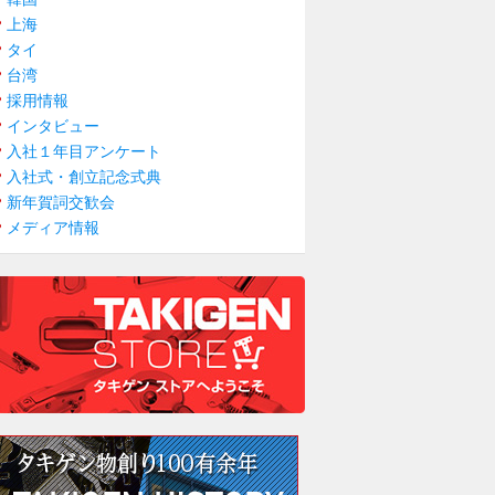
上海
タイ
台湾
採用情報
インタビュー
入社１年目アンケート
入社式・創立記念式典
新年賀詞交歓会
メディア情報