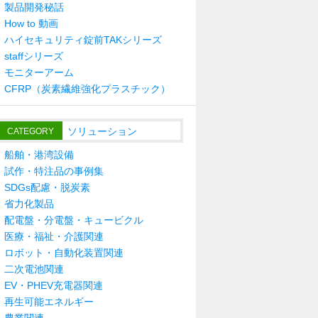
製品開発秘話
How to 動画
ハイセキュリティ錠前TAKシリーズ
staffシリーズ
モニターアーム
CFRP（炭素繊維強化プラスチック）
ソリューション
CATEGORY
船舶・港湾設備
試作・特注品の事例集
SDGs配慮・脱炭素
省力化製品
配電盤・分電盤・キュービクル
医療・福祉・介護関連
ロボット・自動化装置関連
二次電池関連
EV・PHEV充電器関連
再生可能エネルギー