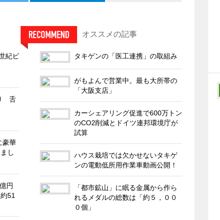
オススメの記事
1世紀ビ
タキゲンの「医工連携」の取組み
がもよんで営業中。最も大所帯の
「大阪支店」
り 舌
カーシェアリング促進で600万トン
のCO2削減とドイツ連邦環境庁が
試算
に豪華
きまし
ハウス栽培では欠かせないタキゲ
ンの電動低所用作業車動画公開！
2億円
「都市鉱山」に眠る金属から作ら
約51
れるメダルの総数は「約５，００
０個」