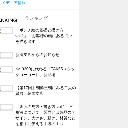
メディア情報
ランキング
「ポンチ絵の基礎と描き方
vol.1」 お客様の頭にある モノ
を描き出す
新潟支店からのお知らせ
No.0200に代わる「TAK55（タッ
クゴーゴー）」新登場!
【第17回】朝鮮王朝にみる二人の
賢君 韓国支店
「図面の見方・書き方 vol.1 三
角法について」図面とは製品のデ
ザイン、大きさ、動き、材質など
を相手に伝える手段の１つ