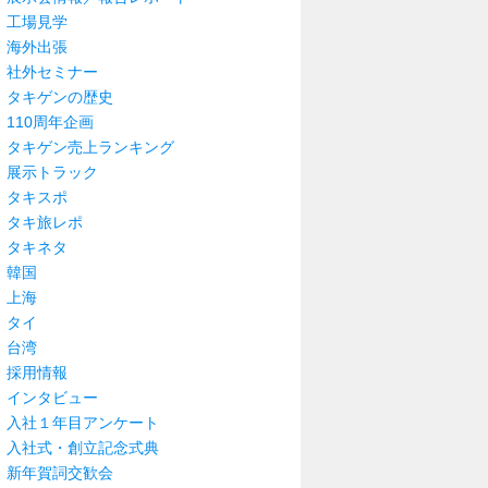
工場見学
海外出張
社外セミナー
タキゲンの歴史
110周年企画
タキゲン売上ランキング
展示トラック
タキスポ
タキ旅レポ
タキネタ
韓国
上海
タイ
台湾
採用情報
インタビュー
入社１年目アンケート
入社式・創立記念式典
新年賀詞交歓会