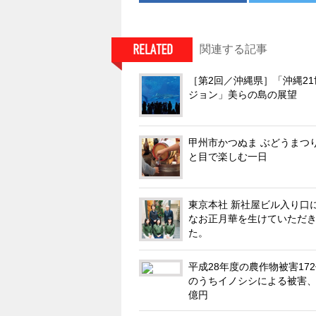
関連する記事
［第2回／沖縄県］「沖縄2
ジョン」美らの島の展望
甲州市かつぬま ぶどうまつ
と目で楽しむ一日
東京本社 新社屋ビル入り口
なお正月華を生けていただ
た。
平成28年度の農作物被害17
のうちイノシシによる被害、
億円