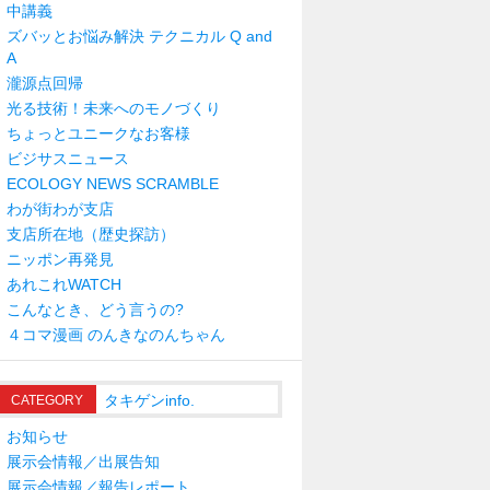
中講義
ズバッとお悩み解決 テクニカル Q and
A
瀧源点回帰
光る技術！未来へのモノづくり
ちょっとユニークなお客様
ビジサスニュース
ECOLOGY NEWS SCRAMBLE
わが街わが支店
支店所在地（歴史探訪）
ニッポン再発見
あれこれWATCH
こんなとき、どう言うの?
４コマ漫画 のんきなのんちゃん
タキゲンinfo.
CATEGORY
お知らせ
展示会情報／出展告知
展示会情報／報告レポート