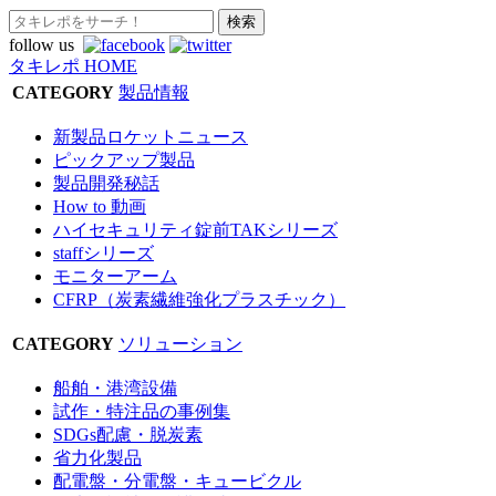
follow us
タキレポ HOME
CATEGORY
製品情報
新製品ロケットニュース
ピックアップ製品
製品開発秘話
How to 動画
ハイセキュリティ錠前TAKシリーズ
staffシリーズ
モニターアーム
CFRP（炭素繊維強化プラスチック）
CATEGORY
ソリューション
船舶・港湾設備
試作・特注品の事例集
SDGs配慮・脱炭素
省力化製品
配電盤・分電盤・キュービクル