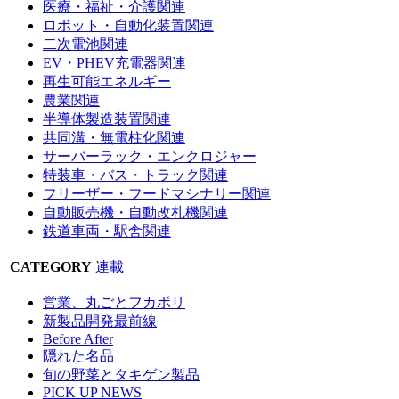
医療・福祉・介護関連
ロボット・自動化装置関連
二次電池関連
EV・PHEV充電器関連
再生可能エネルギー
農業関連
半導体製造装置関連
共同溝・無電柱化関連
サーバーラック・エンクロジャー
特装車・バス・トラック関連
フリーザー・フードマシナリー関連
自動販売機・自動改札機関連
鉄道車両・駅舎関連
CATEGORY
連載
営業、丸ごとフカボリ
新製品開発最前線
Before After
隠れた名品
旬の野菜とタキゲン製品
PICK UP NEWS