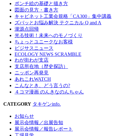
ポンチ絵の基礎と描き方
図面の見方・書き方
キャビネット工業会規格「CA300」集中講義
ズバッとお悩み解決 テクニカル Q and A
瀧源点回帰
光る技術！未来へのモノづくり
ちょっとユニークなお客様
ビジサスニュース
ECOLOGY NEWS SCRAMBLE
わが街わが支店
支店所在地（歴史探訪）
ニッポン再発見
あれこれWATCH
こんなとき、どう言うの?
４コマ漫画 のんきなのんちゃん
CATEGORY
タキゲンinfo.
お知らせ
展示会情報／出展告知
展示会情報／報告レポート
工場見学