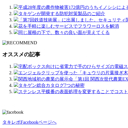
平成28年度の農作物被害172億円のうちイノシシによ
タキゲンが開発する防犯対策製品のご紹介
「第7回鉄道技術展」に出展しました。セキュリティ
花を手軽に楽しむサービスでフラワーロスを解消
同じ屋根の下で、数々の良い面が見えてくる
オススメの記事
宅配ボックス向けに省電力で手のひらサイズの電磁ス
エンジェルクリップを使った「キュウリの片葉接ぎ木
関西地域初の農業の展示会「第1回 関西次世代農業E
タキゲン総合カタログ7つの秘密
ステンレス平蝶番の表面処理を変更することでコスト
タキレポFacebookページへ