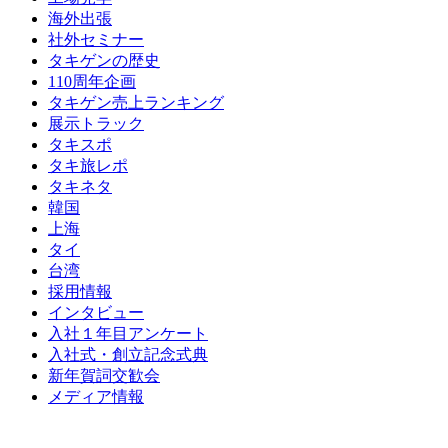
海外出張
社外セミナー
タキゲンの歴史
110周年企画
タキゲン売上ランキング
展示トラック
タキスポ
タキ旅レポ
タキネタ
韓国
上海
タイ
台湾
採用情報
インタビュー
入社１年目アンケート
入社式・創立記念式典
新年賀詞交歓会
メディア情報