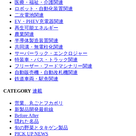
医療・福祉・介護関連
ロボット・自動化装置関連
二次電池関連
EV・PHEV充電器関連
再生可能エネルギー
農業関連
半導体製造装置関連
共同溝・無電柱化関連
サーバーラック・エンクロジャー
特装車・バス・トラック関連
フリーザー・フードマシナリー関連
自動販売機・自動改札機関連
鉄道車両・駅舎関連
CATEGORY
連載
営業、丸ごとフカボリ
新製品開発最前線
Before After
隠れた名品
旬の野菜とタキゲン製品
PICK UP NEWS