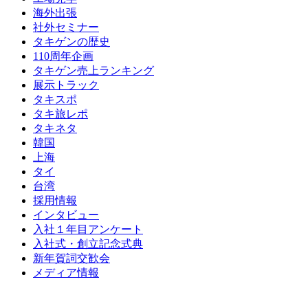
海外出張
社外セミナー
タキゲンの歴史
110周年企画
タキゲン売上ランキング
展示トラック
タキスポ
タキ旅レポ
タキネタ
韓国
上海
タイ
台湾
採用情報
インタビュー
入社１年目アンケート
入社式・創立記念式典
新年賀詞交歓会
メディア情報