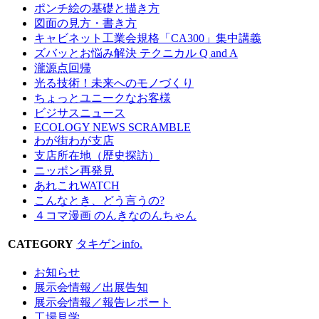
ポンチ絵の基礎と描き方
図面の見方・書き方
キャビネット工業会規格「CA300」集中講義
ズバッとお悩み解決 テクニカル Q and A
瀧源点回帰
光る技術！未来へのモノづくり
ちょっとユニークなお客様
ビジサスニュース
ECOLOGY NEWS SCRAMBLE
わが街わが支店
支店所在地（歴史探訪）
ニッポン再発見
あれこれWATCH
こんなとき、どう言うの?
４コマ漫画 のんきなのんちゃん
CATEGORY
タキゲンinfo.
お知らせ
展示会情報／出展告知
展示会情報／報告レポート
工場見学