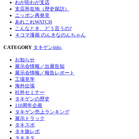
わが街わが支店
支店所在地（歴史探訪）
ニッポン再発見
あれこれWATCH
こんなとき、どう言うの?
４コマ漫画 のんきなのんちゃん
CATEGORY
タキゲンinfo.
お知らせ
展示会情報／出展告知
展示会情報／報告レポート
工場見学
海外出張
社外セミナー
タキゲンの歴史
110周年企画
タキゲン売上ランキング
展示トラック
タキスポ
タキ旅レポ
タキネタ