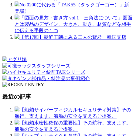
No.0200に代わる「TAK55（タックゴーゴー）」新
登場!
「図面の見方・書き方 vol.1 三角法について」図面
とは製品のデザイン、大きさ、動き、材質などを相手
に伝える手段の１つ
【第17回】朝鮮王朝にみる二人の賢君 韓国支店
最近の記事
【船舶サイバーフィジカルセキュリティ対策】その
航行、支えます。船舶の安全を支えるご提案。
【船舶水密性確保の重要性】その航行、支えます。
船舶の安全を支えるご提案。
【シップ・リサイクル条約】その航行、支えます。