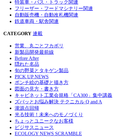
特装車・バス・トラック関連
フリーザー・フードマシナリー関連
自動販売機・自動改札機関連
鉄道車両・駅舎関連
CATEGORY
連載
営業、丸ごとフカボリ
新製品開発最前線
Before After
隠れた名品
旬の野菜とタキゲン製品
PICK UP NEWS
ポンチ絵の基礎と描き方
図面の見方・書き方
キャビネット工業会規格「CA300」集中講義
ズバッとお悩み解決 テクニカル Q and A
瀧源点回帰
光る技術！未来へのモノづくり
ちょっとユニークなお客様
ビジサスニュース
ECOLOGY NEWS SCRAMBLE