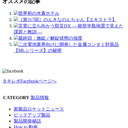
オススメの記事
世界初の水素ホテル
［第317回］のんきなのんちゃん【エキストラ】
災害に立ち向かう防災DX ― 能登半島地震で見えた
課題と教訓 ―
最終回：施錠／解錠状態の強度
二次電池業界向けに開発した金属コンタミ対策品
【MLシリーズ】の秘密
タキレポFacebookページへ
CATEGORY
製品情報
新製品ロケットニュース
ピックアップ製品
製品開発秘話
How to 動画