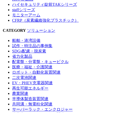
ハイセキュリティ錠前TAKシリーズ
staffシリーズ
モニターアーム
CFRP（炭素繊維強化プラスチック）
CATEGORY
ソリューション
船舶・港湾設備
試作・特注品の事例集
SDGs配慮・脱炭素
省力化製品
配電盤・分電盤・キュービクル
医療・福祉・介護関連
ロボット・自動化装置関連
二次電池関連
EV・PHEV充電器関連
再生可能エネルギー
農業関連
半導体製造装置関連
共同溝・無電柱化関連
サーバーラック・エンクロジャー