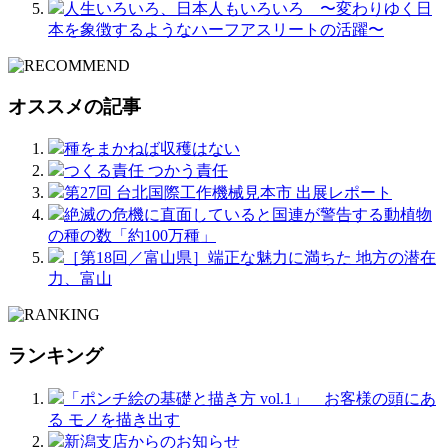
人生いろいろ、日本人もいろいろ 〜変わりゆく日
本を象徴するようなハーフアスリートの活躍〜
オススメの記事
種をまかねば収穫はない
つくる責任 つかう責任
第27回 台北国際工作機械見本市 出展レポート
絶滅の危機に直面していると国連が警告する動植物
の種の数「約100万種」
［第18回／富山県］端正な魅力に満ちた 地方の潜在
力、富山
ランキング
「ポンチ絵の基礎と描き方 vol.1」 お客様の頭にあ
る モノを描き出す
新潟支店からのお知らせ