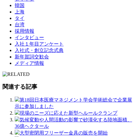
韓国
上海
タイ
台湾
採用情報
インタビュー
入社１年目アンケート
入社式・創立記念式典
新年賀詞交歓会
メディア情報
関連する記事
第18回日本医療マネジメント学会学術総会で企業展
示に参加しました
現場のニーズに応えた新型ヘルールクランプ
気候変動や人間活動の影響で砂漠化する陸地面積、
36億ヘクタール
大型密閉用フリーザー金具の販売を開始