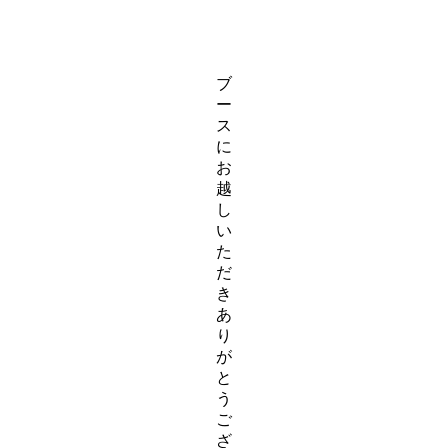
ブ
ー
ス
に
お
越
し
い
た
だ
き
あ
り
が
と
う
ご
ざ