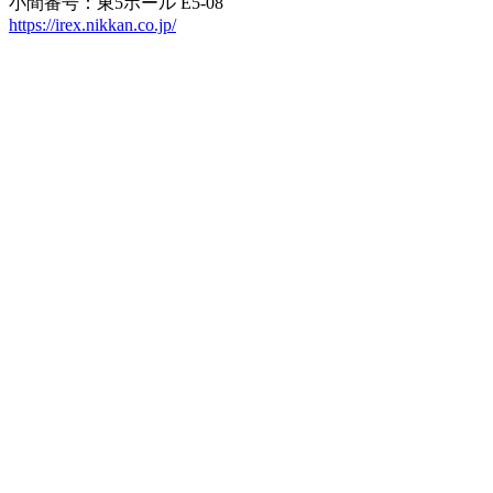
小間番号：東5ホール E5-08
https://irex.nikkan.co.jp/