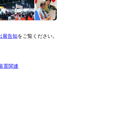
出展告知
をご覧ください。
装置関連