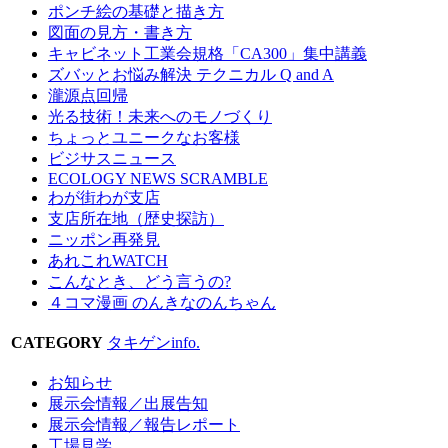
ポンチ絵の基礎と描き方
図面の見方・書き方
キャビネット工業会規格「CA300」集中講義
ズバッとお悩み解決 テクニカル Q and A
瀧源点回帰
光る技術！未来へのモノづくり
ちょっとユニークなお客様
ビジサスニュース
ECOLOGY NEWS SCRAMBLE
わが街わが支店
支店所在地（歴史探訪）
ニッポン再発見
あれこれWATCH
こんなとき、どう言うの?
４コマ漫画 のんきなのんちゃん
CATEGORY
タキゲンinfo.
お知らせ
展示会情報／出展告知
展示会情報／報告レポート
工場見学