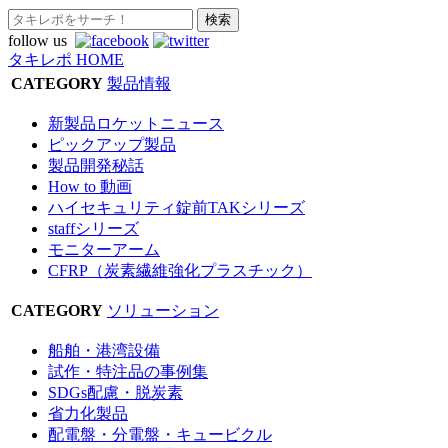
follow us
タキレポ HOME
CATEGORY
製品情報
新製品ロケットニュース
ピックアップ製品
製品開発秘話
How to 動画
ハイセキュリティ錠前TAKシリーズ
staffシリーズ
モニターアーム
CFRP（炭素繊維強化プラスチック）
CATEGORY
ソリューション
船舶・港湾設備
試作・特注品の事例集
SDGs配慮・脱炭素
省力化製品
配電盤・分電盤・キュービクル