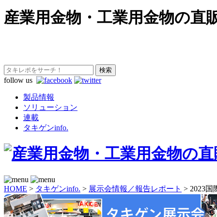
産業用金物・工業用金物の直
follow us
製品情報
ソリューション
連載
タキゲンinfo.
HOME
>
タキゲンinfo.
>
展示会情報／報告レポート
>
2023