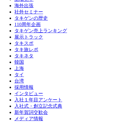
海外出張
社外セミナー
タキゲンの歴史
110周年企画
タキゲン売上ランキング
展示トラック
タキスポ
タキ旅レポ
タキネタ
韓国
上海
タイ
台湾
採用情報
インタビュー
入社１年目アンケート
入社式・創立記念式典
新年賀詞交歓会
メディア情報