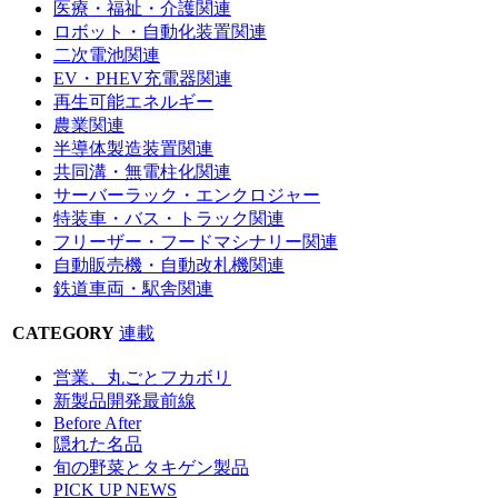
医療・福祉・介護関連
ロボット・自動化装置関連
二次電池関連
EV・PHEV充電器関連
再生可能エネルギー
農業関連
半導体製造装置関連
共同溝・無電柱化関連
サーバーラック・エンクロジャー
特装車・バス・トラック関連
フリーザー・フードマシナリー関連
自動販売機・自動改札機関連
鉄道車両・駅舎関連
CATEGORY
連載
営業、丸ごとフカボリ
新製品開発最前線
Before After
隠れた名品
旬の野菜とタキゲン製品
PICK UP NEWS