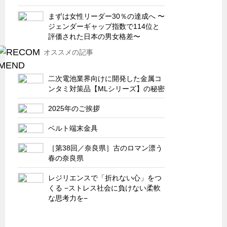
特装車・バス・トラック関連
まずは女性リーダー30％の達成へ 〜
フリーザー・フードマシナリー関連
ジェンダーギャップ指数で114位と
評価された日本の男女格差〜
自動販売機・自動改札機関連
オススメの記事
鉄道車両・駅舎関連
連載
CATEGORY
二次電池業界向けに開発した金属コ
ンタミ対策品【MLシリーズ】の秘密
営業、丸ごとフカボリ
新製品開発最前線
2025年のご挨拶
Before After
ベルト端末⾦具
隠れた名品
［第38回／奈良県］古のロマン漂う
旬の野菜とタキゲン製品
春の奈良県
PICK UP NEWS
レジリエンスで「折れない心」をつ
くる −ストレス社会に負けない柔軟
ポンチ絵の基礎と描き方
な思考力を−
図面の見方・書き方
キャビネット工業会規格「CA300」集中講義