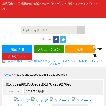
産業用金物・工業用金物の直販メーカー「タキゲン」が発信するメディア「タキレ
ポ」
製品情報
CATEGORY
follow us
新製品ロケットニュース
ピックアップ製品
製品情報
ソリューション
連載
タキゲンinfo.
製品開発秘話
How to 動画
ハイセキュリティ錠前TAKシリーズ
HOME
>
>
81d33ea991f3c8ed9d51f70a2d9276ed
staffシリーズ
81d33ea991f3c8ed9d51f70a2d9276ed
モニターアーム
2025.05.29掲載
CATEGORY
CFRP（炭素繊維強化プラスチック）
ソリューション
CATEGORY