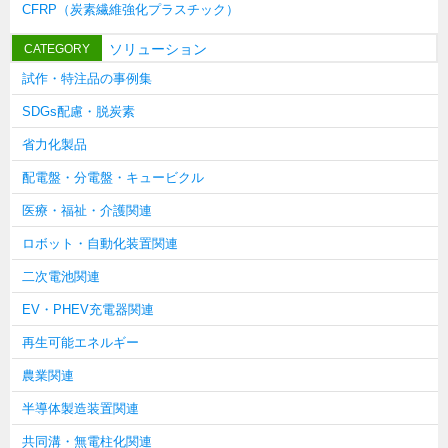
お知らせ
CFRP（炭素繊維強化プラスチック）
展示会情報／出展告知
ソリューション
CATEGORY
展示会情報／報告レポート
試作・特注品の事例集
工場見学
SDGs配慮・脱炭素
海外出張
省力化製品
社外セミナー
配電盤・分電盤・キュービクル
タキゲンの歴史
医療・福祉・介護関連
110周年企画
ロボット・自動化装置関連
タキゲン売上ランキング
二次電池関連
展示トラック
EV・PHEV充電器関連
タキスポ
再生可能エネルギー
タキ旅レポ
農業関連
タキネタ
半導体製造装置関連
韓国
共同溝・無電柱化関連