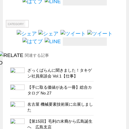
試作・特注品の事例集
SDGs配慮・脱炭素
CATEGORY
省力化製品
配電盤・分電盤・キュービクル
医療・福祉・介護関連
関連する記事
ロボット・自動化装置関連
二次電池関連
ざっくばらんに聞きました！タキゲ
EV・PHEV充電器関連
ン社員座談会 Vol.1【仕事】
再生可能エネルギー
【手に取る価値がある一冊】総合カ
タログ No.27
農業関連
半導体製造装置関連
名古屋 機械要素技術展に出展しまし
た
共同溝・無電柱化関連
【第15回】毛利の末裔から広島誕生
サーバーラック・エンクロジャー
へ 広島支店