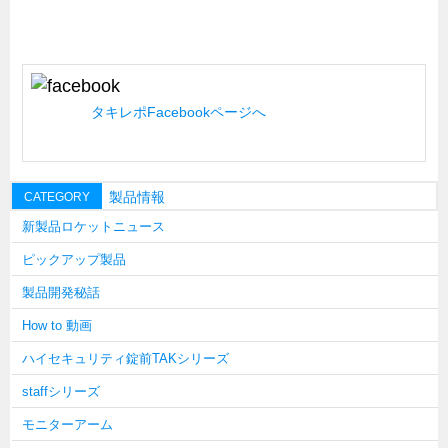
ズバッとお悩み解決 テクニカル Q and A
瀧源点回帰
光る技術！未来へのモノづくり
タキレポFacebookページへ
ちょっとユニークなお客様
ビジサスニュース
ECOLOGY NEWS SCRAMBLE
製品情報
CATEGORY
わが街わが支店
新製品ロケットニュース
支店所在地（歴史探訪）
ピックアップ製品
ニッポン再発見
製品開発秘話
あれこれWATCH
How to 動画
こんなとき、どう言うの?
ハイセキュリティ錠前TAKシリーズ
４コマ漫画 のんきなのんちゃん
staffシリーズ
モニターアーム
タキゲンinfo.
CATEGORY