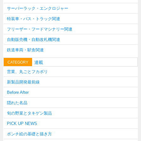
上海
サーバーラック・エンクロジャー
タイ
特装車・バス・トラック関連
台湾
フリーザー・フードマシナリー関連
採用情報
自動販売機・自動改札機関連
インタビュー
鉄道車両・駅舎関連
入社１年目アンケート
連載
CATEGORY
入社式・創立記念式典
営業、丸ごとフカボリ
新年賀詞交歓会
新製品開発最前線
メディア情報
Before After
隠れた名品
旬の野菜とタキゲン製品
PICK UP NEWS
ポンチ絵の基礎と描き方