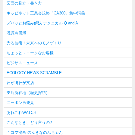
図面の見方・書き方
キャビネット工業会規格「CA300」集中講義
ズバッとお悩み解決 テクニカル Q and A
瀧源点回帰
光る技術！未来へのモノづくり
ちょっとユニークなお客様
ビジサスニュース
ECOLOGY NEWS SCRAMBLE
わが街わが支店
支店所在地（歴史探訪）
ニッポン再発見
あれこれWATCH
こんなとき、どう言うの?
４コマ漫画 のんきなのんちゃん