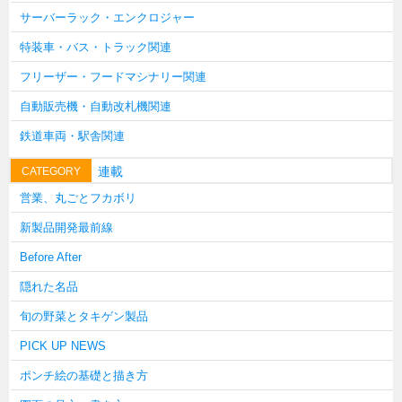
サーバーラック・エンクロジャー
韓国
特装車・バス・トラック関連
上海
フリーザー・フードマシナリー関連
タイ
自動販売機・自動改札機関連
台湾
鉄道車両・駅舎関連
採用情報
インタビュー
連載
CATEGORY
営業、丸ごとフカボリ
入社１年目アンケート
新製品開発最前線
入社式・創立記念式典
Before After
新年賀詞交歓会
隠れた名品
メディア情報
旬の野菜とタキゲン製品
PICK UP NEWS
ポンチ絵の基礎と描き方