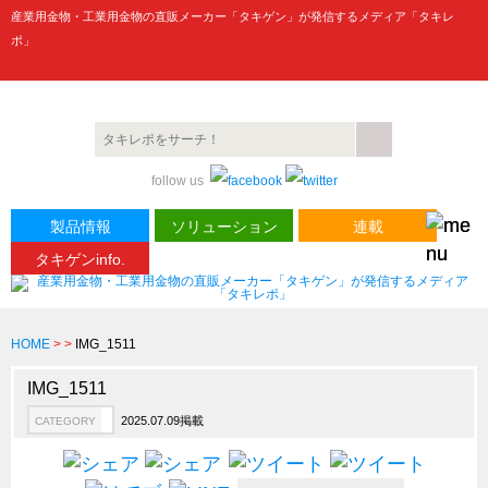
産業用金物・工業用金物の直販メーカー「タキゲン」が発信するメディア「タキレ
ポ」
製品情報
CATEGORY
follow us
新製品ロケットニュース
ピックアップ製品
製品情報
ソリューション
連載
タキゲンinfo.
製品開発秘話
How to 動画
ハイセキュリティ錠前TAKシリーズ
HOME
>
>
IMG_1511
staffシリーズ
IMG_1511
モニターアーム
2025.07.09掲載
CATEGORY
CFRP（炭素繊維強化プラスチック）
ソリューション
CATEGORY