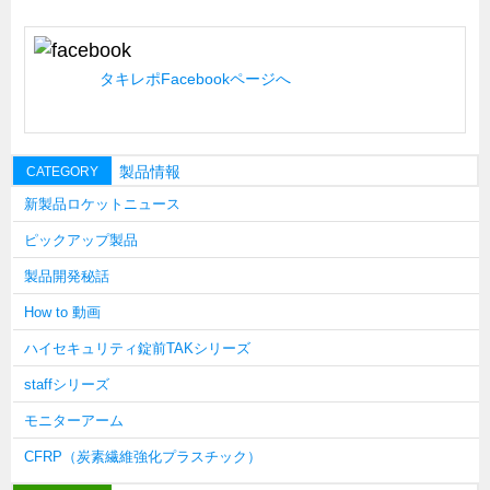
キャビネット工業会規格「CA300」集中講義
ズバッとお悩み解決 テクニカル Q and A
タキレポFacebookページへ
瀧源点回帰
光る技術！未来へのモノづくり
製品情報
ちょっとユニークなお客様
CATEGORY
新製品ロケットニュース
ビジサスニュース
ピックアップ製品
ECOLOGY NEWS SCRAMBLE
製品開発秘話
わが街わが支店
How to 動画
支店所在地（歴史探訪）
ハイセキュリティ錠前TAKシリーズ
ニッポン再発見
staffシリーズ
あれこれWATCH
モニターアーム
こんなとき、どう言うの?
CFRP（炭素繊維強化プラスチック）
４コマ漫画 のんきなのんちゃん