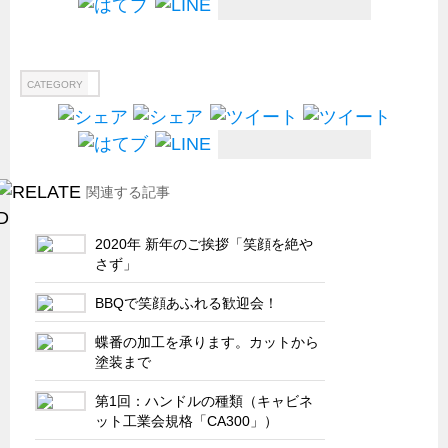
船舶・港湾設備
試作・特注品の事例集
CATEGORY
SDGs配慮・脱炭素
省力化製品
配電盤・分電盤・キュービクル
関連する記事
医療・福祉・介護関連
ロボット・自動化装置関連
2020年 新年のご挨拶「笑顔を絶や
二次電池関連
さず」
EV・PHEV充電器関連
BBQで笑顔あふれる歓迎会！
再生可能エネルギー
蝶番の加工を承ります。カットから
農業関連
塗装まで
半導体製造装置関連
第1回：ハンドルの種類（キャビネ
ット工業会規格「CA300」）
共同溝・無電柱化関連