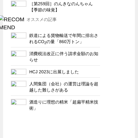
サーバーラック・エンクロジャー
［第259回］のんきなのんちゃん
【季節の味覚】
特装車・バス・トラック関連
オススメの記事
フリーザー・フードマシナリー関連
自動販売機・自動改札機関連
鉄道による貨物輸送で年間に排出さ
れるCO
の量「860万トン」
鉄道車両・駅舎関連
2
消費税法改正に伴う請求金額のお知
連載
CATEGORY
らせ
営業、丸ごとフカボリ
HCJ 2023に出展しました
新製品開発最前線
人間集団（会社）の運営は理論を超
Before After
越した難しさがある
隠れた名品
酒造りに理想の精米「超扁平精米技
旬の野菜とタキゲン製品
術」
PICK UP NEWS
ポンチ絵の基礎と描き方
図面の見方・書き方