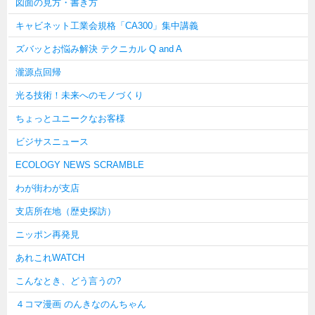
図面の見方・書き方
キャビネット工業会規格「CA300」集中講義
ズバッとお悩み解決 テクニカル Q and A
瀧源点回帰
光る技術！未来へのモノづくり
ちょっとユニークなお客様
ビジサスニュース
ECOLOGY NEWS SCRAMBLE
わが街わが支店
支店所在地（歴史探訪）
ニッポン再発見
あれこれWATCH
こんなとき、どう言うの?
４コマ漫画 のんきなのんちゃん