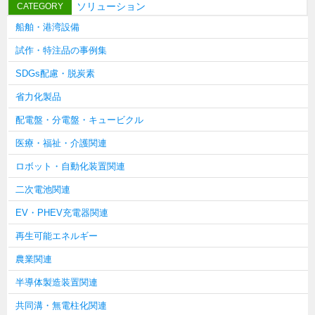
ソリューション
CATEGORY
タキゲンinfo.
CATEGORY
船舶・港湾設備
お知らせ
試作・特注品の事例集
展示会情報／出展告知
SDGs配慮・脱炭素
展示会情報／報告レポート
省力化製品
工場見学
配電盤・分電盤・キュービクル
海外出張
医療・福祉・介護関連
社外セミナー
ロボット・自動化装置関連
タキゲンの歴史
二次電池関連
110周年企画
EV・PHEV充電器関連
タキゲン売上ランキング
再生可能エネルギー
展示トラック
農業関連
タキスポ
半導体製造装置関連
タキ旅レポ
共同溝・無電柱化関連
タキネタ