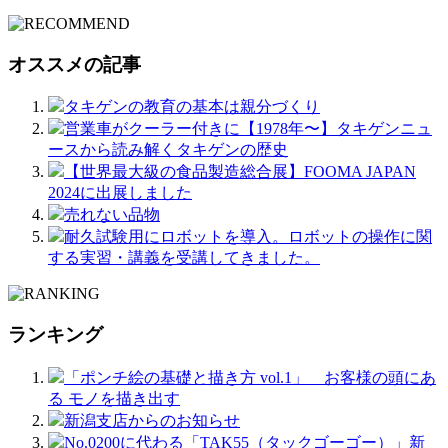
オススメの記事
タキゲンの教育の基本は親分づくり
営業車がクーラー付きに【1978年〜】タキゲンニュ
ースから読み解くタキゲンの歴史
【世界最大級の食品製造総合展】FOOMA JAPAN
2024に出展しました
売れない品物
耐久試験用にロボットを導入。ロボットの操作に関
する実習・講義を受講してきました。
ランキング
「ポンチ絵の基礎と描き方 vol.1」 お客様の頭にあ
る モノを描き出す
新潟支店からのお知らせ
No.0200に代わる「TAK55（タックゴーゴー）」新