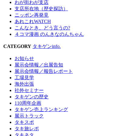
わが街わが支店
支店所在地（歴史探訪）
ニッポン再発見
あれこれWATCH
こんなとき、どう言うの?
４コマ漫画 のんきなのんちゃん
CATEGORY
タキゲンinfo.
お知らせ
展示会情報／出展告知
展示会情報／報告レポート
工場見学
海外出張
社外セミナー
タキゲンの歴史
110周年企画
タキゲン売上ランキング
展示トラック
タキスポ
タキ旅レポ
タキネタ