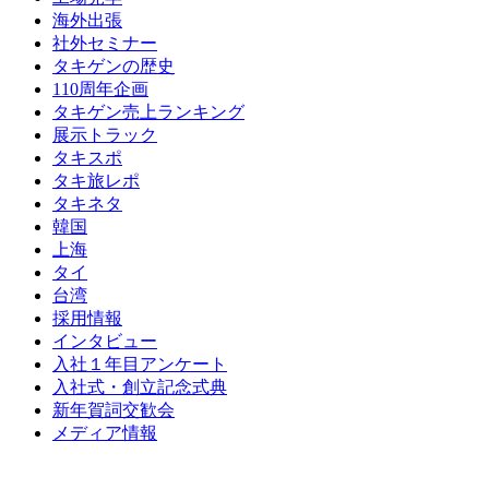
海外出張
社外セミナー
タキゲンの歴史
110周年企画
タキゲン売上ランキング
展示トラック
タキスポ
タキ旅レポ
タキネタ
韓国
上海
タイ
台湾
採用情報
インタビュー
入社１年目アンケート
入社式・創立記念式典
新年賀詞交歓会
メディア情報