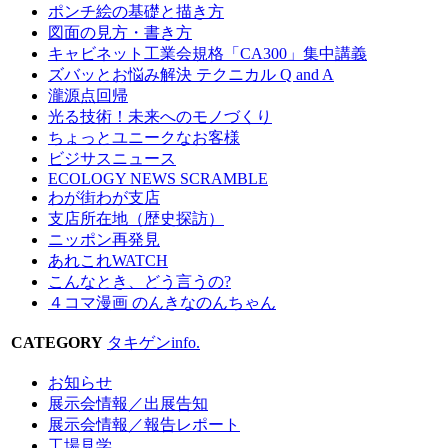
ポンチ絵の基礎と描き方
図面の見方・書き方
キャビネット工業会規格「CA300」集中講義
ズバッとお悩み解決 テクニカル Q and A
瀧源点回帰
光る技術！未来へのモノづくり
ちょっとユニークなお客様
ビジサスニュース
ECOLOGY NEWS SCRAMBLE
わが街わが支店
支店所在地（歴史探訪）
ニッポン再発見
あれこれWATCH
こんなとき、どう言うの?
４コマ漫画 のんきなのんちゃん
CATEGORY
タキゲンinfo.
お知らせ
展示会情報／出展告知
展示会情報／報告レポート
工場見学