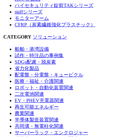
ハイセキュリティ錠前TAKシリーズ
staffシリーズ
モニターアーム
CFRP（炭素繊維強化プラスチック）
CATEGORY
ソリューション
船舶・港湾設備
試作・特注品の事例集
SDGs配慮・脱炭素
省力化製品
配電盤・分電盤・キュービクル
医療・福祉・介護関連
ロボット・自動化装置関連
二次電池関連
EV・PHEV充電器関連
再生可能エネルギー
農業関連
半導体製造装置関連
共同溝・無電柱化関連
サーバーラック・エンクロジャー