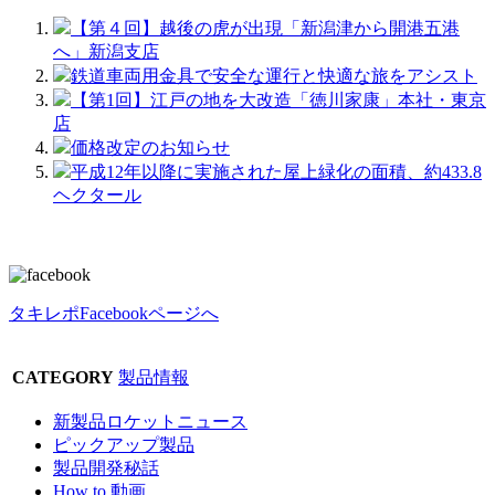
【第４回】越後の虎が出現「新潟津から開港五港
へ」新潟支店
鉄道車両用金具で安全な運行と快適な旅をアシスト
【第1回】江戸の地を大改造「徳川家康」本社・東京
店
価格改定のお知らせ
平成12年以降に実施された屋上緑化の面積、約433.8
ヘクタール
タキレポFacebookページへ
CATEGORY
製品情報
新製品ロケットニュース
ピックアップ製品
製品開発秘話
How to 動画