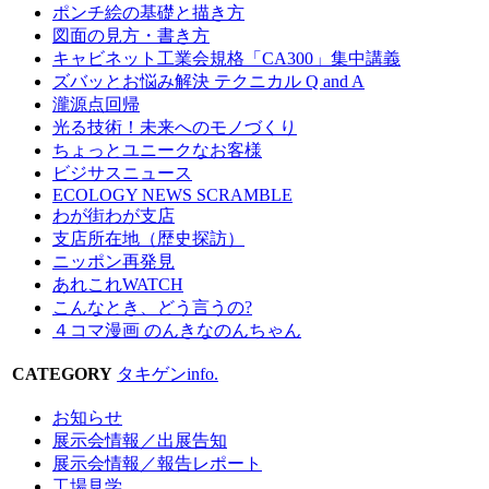
ポンチ絵の基礎と描き方
図面の見方・書き方
キャビネット工業会規格「CA300」集中講義
ズバッとお悩み解決 テクニカル Q and A
瀧源点回帰
光る技術！未来へのモノづくり
ちょっとユニークなお客様
ビジサスニュース
ECOLOGY NEWS SCRAMBLE
わが街わが支店
支店所在地（歴史探訪）
ニッポン再発見
あれこれWATCH
こんなとき、どう言うの?
４コマ漫画 のんきなのんちゃん
CATEGORY
タキゲンinfo.
お知らせ
展示会情報／出展告知
展示会情報／報告レポート
工場見学