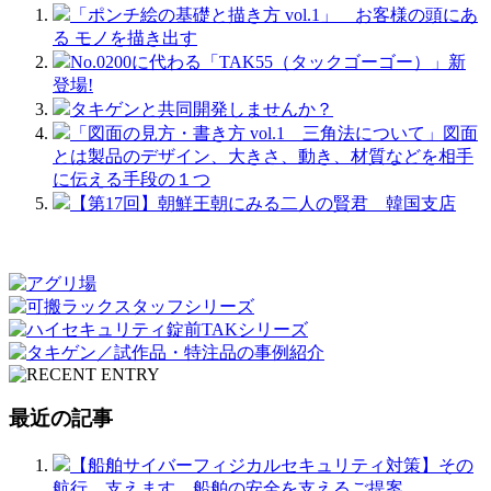
「ポンチ絵の基礎と描き方 vol.1」 お客様の頭にあ
る モノを描き出す
No.0200に代わる「TAK55（タックゴーゴー）」新
登場!
タキゲンと共同開発しませんか？
「図面の見方・書き方 vol.1 三角法について」図面
とは製品のデザイン、大きさ、動き、材質などを相手
に伝える手段の１つ
【第17回】朝鮮王朝にみる二人の賢君 韓国支店
最近の記事
【船舶サイバーフィジカルセキュリティ対策】その
航行、支えます。船舶の安全を支えるご提案。