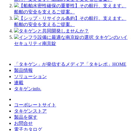
【船舶水密性確保の重要性】その航行、支えます。
船舶の安全を支えるご提案。
【シップ・リサイクル条約】その航行、支えます。
船舶の安全を支えるご提案。
タキゲンと共同開発しませんか？
インフラ設備に最適な南京錠の選択 タキゲンのハイ
セキュリティ南京錠
「タキゲン」が発信するメディア「タキレポ」HOME
製品情報
ソリューション
連載
タキゲンinfo.
コーポレートサイト
タキゲンストア
製品を探す
お問合せ
電子カタログ