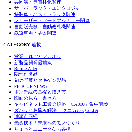
共同溝・無電柱化関連
サーバーラック・エンクロジャー
特装車・バス・トラック関連
フリーザー・フードマシナリー関連
自動販売機・自動改札機関連
鉄道車両・駅舎関連
CATEGORY
連載
営業、丸ごとフカボリ
新製品開発最前線
Before After
隠れた名品
旬の野菜とタキゲン製品
PICK UP NEWS
ポンチ絵の基礎と描き方
図面の見方・書き方
キャビネット工業会規格「CA300」集中講義
ズバッとお悩み解決 テクニカル Q and A
瀧源点回帰
光る技術！未来へのモノづくり
ちょっとユニークなお客様