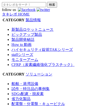
follow us
タキレポ HOME
CATEGORY
製品情報
新製品ロケットニュース
ピックアップ製品
製品開発秘話
How to 動画
ハイセキュリティ錠前TAKシリーズ
staffシリーズ
モニターアーム
CFRP（炭素繊維強化プラスチック）
CATEGORY
ソリューション
船舶・港湾設備
試作・特注品の事例集
SDGs配慮・脱炭素
省力化製品
配電盤・分電盤・キュービクル