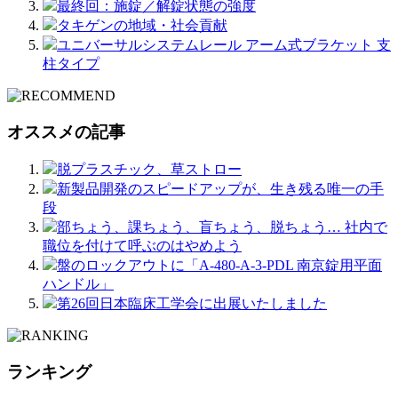
最終回：施錠／解錠状態の強度
タキゲンの地域・社会貢献
ユニバーサルシステムレール アーム式ブラケット 支
柱タイプ
オススメの記事
脱プラスチック、草ストロー
新製品開発のスピードアップが、生き残る唯一の手
段
部ちょう、課ちょう、盲ちょう、脱ちょう… 社内で
職位を付けて呼ぶのはやめよう
盤のロックアウトに「A-480-A-3-PDL 南京錠用平面
ハンドル」
第26回日本臨床工学会に出展いたしました
ランキング