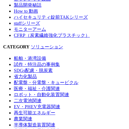
製品開発秘話
How to 動画
ハイセキュリティ錠前TAKシリーズ
staffシリーズ
モニターアーム
CFRP（炭素繊維強化プラスチック）
CATEGORY
ソリューション
船舶・港湾設備
試作・特注品の事例集
SDGs配慮・脱炭素
省力化製品
配電盤・分電盤・キュービクル
医療・福祉・介護関連
ロボット・自動化装置関連
二次電池関連
EV・PHEV充電器関連
再生可能エネルギー
農業関連
半導体製造装置関連