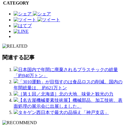
CATEGORY
関連する記事
日本国内で年間に廃棄されるプラスチックの総量
「約940万トン」
「3010運動」が目指すのは食品ロスの削減。国内の
年間総量は、 約621万トン
［第１回／北海道］北の大地 味覚と観光の力
【名古屋機械要素技術展】機械部品、加工技術、表
面処理の展示会に出展しました。
タキゲン西日本で最大の品揃え「神戸支店」