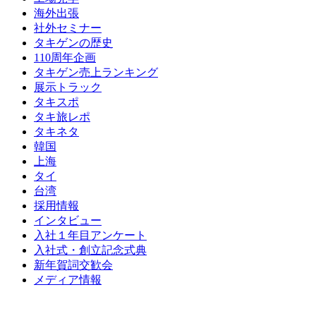
海外出張
社外セミナー
タキゲンの歴史
110周年企画
タキゲン売上ランキング
展示トラック
タキスポ
タキ旅レポ
タキネタ
韓国
上海
タイ
台湾
採用情報
インタビュー
入社１年目アンケート
入社式・創立記念式典
新年賀詞交歓会
メディア情報