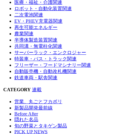
医療・福祉・介護関連
ロボット・自動化装置関連
二次電池関連
EV・PHEV充電器関連
再生可能エネルギー
農業関連
半導体製造装置関連
共同溝・無電柱化関連
サーバーラック・エンクロジャー
特装車・バス・トラック関連
フリーザー・フードマシナリー関連
自動販売機・自動改札機関連
鉄道車両・駅舎関連
CATEGORY
連載
営業、丸ごとフカボリ
新製品開発最前線
Before After
隠れた名品
旬の野菜とタキゲン製品
PICK UP NEWS