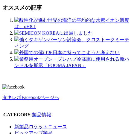
オススメの記事
酸性化が進む世界の海洋の平均的な水素イオン濃度
は、pH8.1
SEMICON KOREAに出展しました
働くタキゲンパーソン討論会。クロストークミーテ
ィング
外国での儲けを日本に持ってこようと考えない
業務用オーブン・プレハブ冷蔵庫に使用される新ハ
ンドルを展示「FOOMA JAPAN」
タキレポFacebookページへ
CATEGORY
製品情報
新製品ロケットニュース
ピックアップ製品