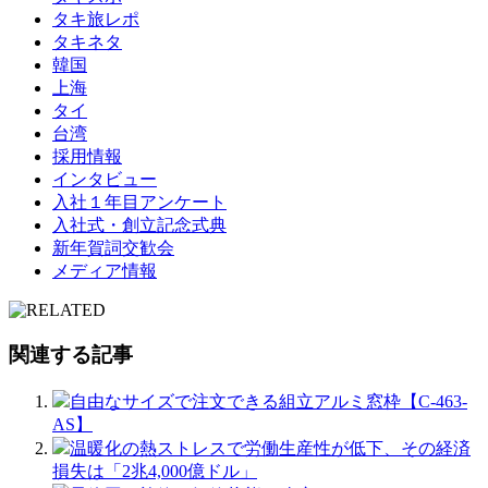
タキ旅レポ
タキネタ
韓国
上海
タイ
台湾
採用情報
インタビュー
入社１年目アンケート
入社式・創立記念式典
新年賀詞交歓会
メディア情報
関連する記事
自由なサイズで注文できる組立アルミ窓枠【C-463-
AS】
温暖化の熱ストレスで労働生産性が低下、その経済
損失は「2兆4,000億ドル」