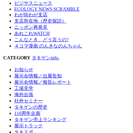
ビジサスニュース
ECOLOGY NEWS SCRAMBLE
わが街わが支店
支店所在地（歴史探訪）
ニッポン再発見
あれこれWATCH
こんなとき、どう言うの?
４コマ漫画 のんきなのんちゃん
CATEGORY
タキゲンinfo.
お知らせ
展示会情報／出展告知
展示会情報／報告レポート
工場見学
海外出張
社外セミナー
タキゲンの歴史
110周年企画
タキゲン売上ランキング
展示トラック
タキスポ