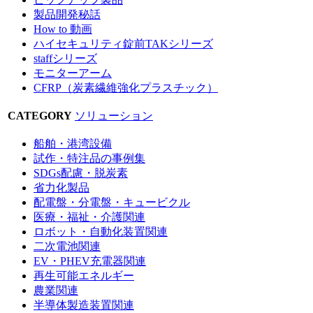
製品開発秘話
How to 動画
ハイセキュリティ錠前TAKシリーズ
staffシリーズ
モニターアーム
CFRP（炭素繊維強化プラスチック）
CATEGORY
ソリューション
船舶・港湾設備
試作・特注品の事例集
SDGs配慮・脱炭素
省力化製品
配電盤・分電盤・キュービクル
医療・福祉・介護関連
ロボット・自動化装置関連
二次電池関連
EV・PHEV充電器関連
再生可能エネルギー
農業関連
半導体製造装置関連