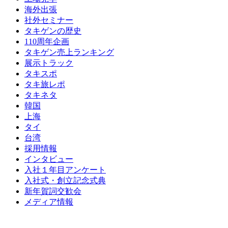
海外出張
社外セミナー
タキゲンの歴史
110周年企画
タキゲン売上ランキング
展示トラック
タキスポ
タキ旅レポ
タキネタ
韓国
上海
タイ
台湾
採用情報
インタビュー
入社１年目アンケート
入社式・創立記念式典
新年賀詞交歓会
メディア情報