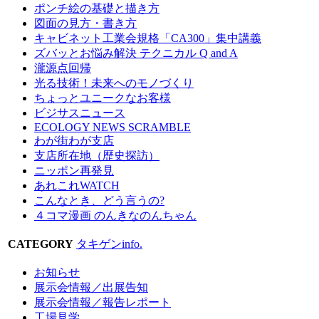
ポンチ絵の基礎と描き方
図面の見方・書き方
キャビネット工業会規格「CA300」集中講義
ズバッとお悩み解決 テクニカル Q and A
瀧源点回帰
光る技術！未来へのモノづくり
ちょっとユニークなお客様
ビジサスニュース
ECOLOGY NEWS SCRAMBLE
わが街わが支店
支店所在地（歴史探訪）
ニッポン再発見
あれこれWATCH
こんなとき、どう言うの?
４コマ漫画 のんきなのんちゃん
CATEGORY
タキゲンinfo.
お知らせ
展示会情報／出展告知
展示会情報／報告レポート
工場見学