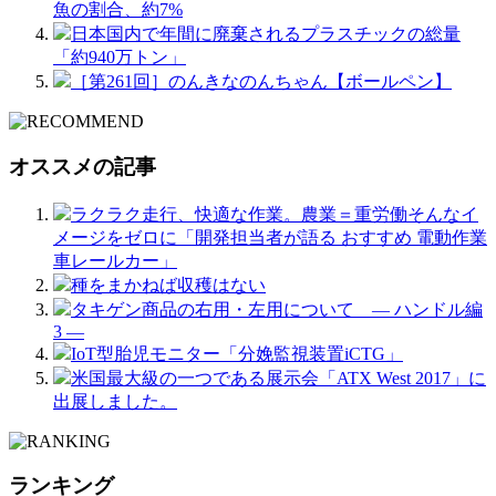
魚の割合、約7%
日本国内で年間に廃棄されるプラスチックの総量
「約940万トン」
［第261回］のんきなのんちゃん【ボールペン】
オススメの記事
ラクラク走行、快適な作業。農業＝重労働そんなイ
メージをゼロに「開発担当者が語る おすすめ 電動作業
車レールカー」
種をまかねば収穫はない
タキゲン商品の右用・左用について ― ハンドル編
3 ―
IoT型胎児モニター「分娩監視装置iCTG」
米国最大級の一つである展示会「ATX West 2017」に
出展しました。
ランキング