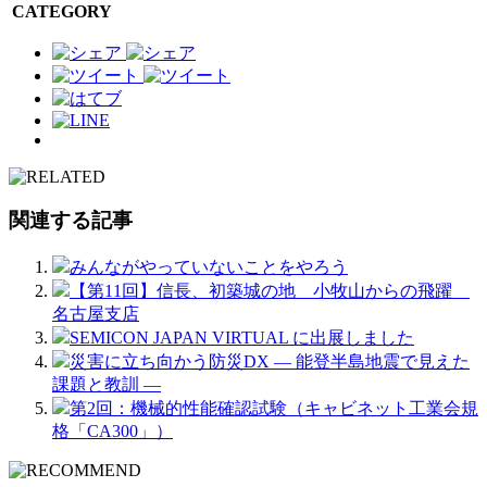
CATEGORY
関連する記事
みんながやっていないことをやろう
【第11回】信長、初築城の地 小牧山からの飛躍
名古屋支店
SEMICON JAPAN VIRTUAL に出展しました
災害に立ち向かう防災DX ― 能登半島地震で見えた
課題と教訓 ―
第2回：機械的性能確認試験（キャビネット工業会規
格「CA300」）