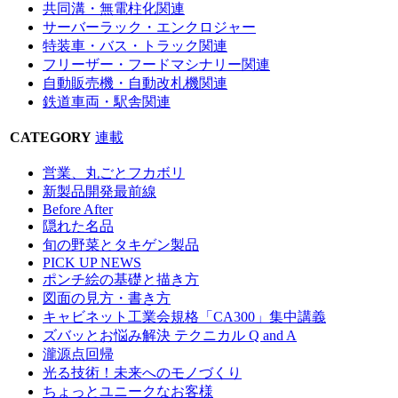
共同溝・無電柱化関連
サーバーラック・エンクロジャー
特装車・バス・トラック関連
フリーザー・フードマシナリー関連
自動販売機・自動改札機関連
鉄道車両・駅舎関連
CATEGORY
連載
営業、丸ごとフカボリ
新製品開発最前線
Before After
隠れた名品
旬の野菜とタキゲン製品
PICK UP NEWS
ポンチ絵の基礎と描き方
図面の見方・書き方
キャビネット工業会規格「CA300」集中講義
ズバッとお悩み解決 テクニカル Q and A
瀧源点回帰
光る技術！未来へのモノづくり
ちょっとユニークなお客様