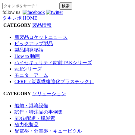
follow us
タキレポ HOME
CATEGORY
製品情報
新製品ロケットニュース
ピックアップ製品
製品開発秘話
How to 動画
ハイセキュリティ錠前TAKシリーズ
staffシリーズ
モニターアーム
CFRP（炭素繊維強化プラスチック）
CATEGORY
ソリューション
船舶・港湾設備
試作・特注品の事例集
SDGs配慮・脱炭素
省力化製品
配電盤・分電盤・キュービクル