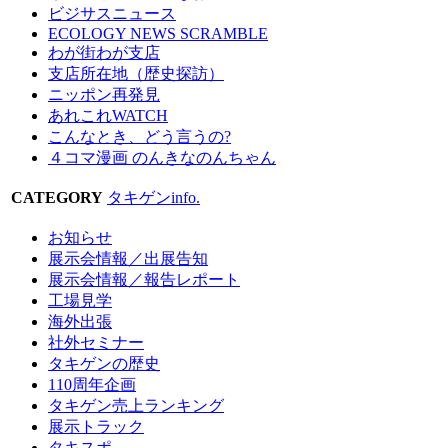
ビジサスニュース
ECOLOGY NEWS SCRAMBLE
わが街わが支店
支店所在地（歴史探訪）
ニッポン再発見
あれこれWATCH
こんなとき、どう言うの?
４コマ漫画 のんきなのんちゃん
CATEGORY
タキゲンinfo.
お知らせ
展示会情報／出展告知
展示会情報／報告レポート
工場見学
海外出張
社外セミナー
タキゲンの歴史
110周年企画
タキゲン売上ランキング
展示トラック
タキスポ