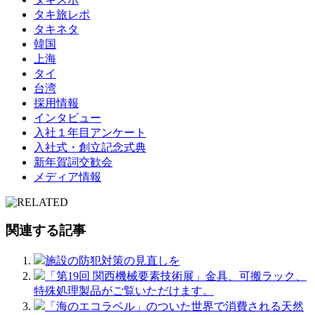
タキ旅レポ
タキネタ
韓国
上海
タイ
台湾
採用情報
インタビュー
入社１年目アンケート
入社式・創立記念式典
新年賀詞交歓会
メディア情報
関連する記事
施設の防犯対策の見直しを
「第19回 関西機械要素技術展」金具、可搬ラック、
特殊処理製品がご覧いただけます。
「海のエコラベル」のついた世界で消費される天然