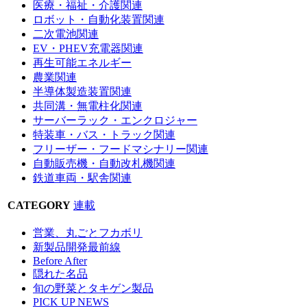
医療・福祉・介護関連
ロボット・自動化装置関連
二次電池関連
EV・PHEV充電器関連
再生可能エネルギー
農業関連
半導体製造装置関連
共同溝・無電柱化関連
サーバーラック・エンクロジャー
特装車・バス・トラック関連
フリーザー・フードマシナリー関連
自動販売機・自動改札機関連
鉄道車両・駅舎関連
CATEGORY
連載
営業、丸ごとフカボリ
新製品開発最前線
Before After
隠れた名品
旬の野菜とタキゲン製品
PICK UP NEWS