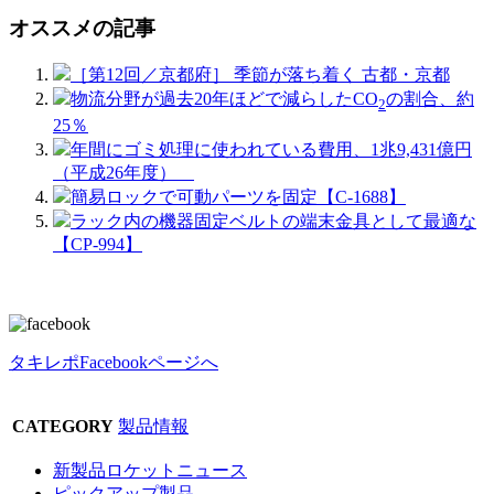
オススメの記事
［第12回／京都府］ 季節が落ち着く 古都・京都
物流分野が過去20年ほどで減らしたCO
の割合、約
2
25％
年間にゴミ処理に使われている費用、1兆9,431億円
（平成26年度）
簡易ロックで可動パーツを固定【C-1688】
ラック内の機器固定ベルトの端末金具として最適な
【CP-994】
タキレポFacebookページへ
CATEGORY
製品情報
新製品ロケットニュース
ピックアップ製品