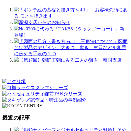
「ポンチ絵の基礎と描き方 vol.1」 お客様の頭にあ
る モノを描き出す
新潟支店からのお知らせ
No.0200に代わる「TAK55（タックゴーゴー）」新
登場!
「図面の見方・書き方 vol.1 三角法について」図面
とは製品のデザイン、大きさ、動き、材質などを相手
に伝える手段の１つ
【第17回】朝鮮王朝にみる二人の賢君 韓国支店
最近の記事
【船舶サイバーフィジカルセキュリティ対策】その