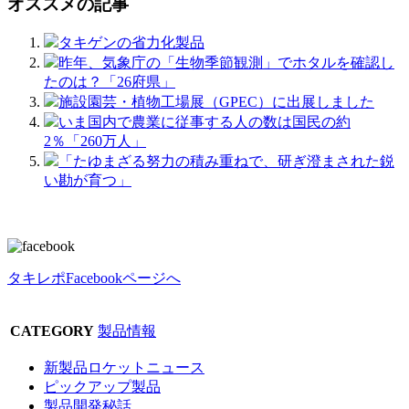
オススメの記事
タキゲンの省力化製品
昨年、気象庁の「生物季節観測」でホタルを確認し
たのは？「26府県」
施設園芸・植物工場展（GPEC）に出展しました
いま国内で農業に従事する人の数は国民の約
2％「260万人」
「たゆまざる努力の積み重ねで、研ぎ澄まされた鋭
い勘が育つ」
タキレポFacebookページへ
CATEGORY
製品情報
新製品ロケットニュース
ピックアップ製品
製品開発秘話