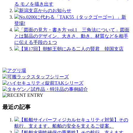
る モノを描き出す
新潟支店からのお知らせ
No.0200に代わる「TAK55（タックゴーゴー）」新
登場!
「図面の見方・書き方 vol.1 三角法について」図面
とは製品のデザイン、大きさ、動き、材質などを相手
に伝える手段の１つ
【第17回】朝鮮王朝にみる二人の賢君 韓国支店
最近の記事
【船舶サイバーフィジカルセキュリティ対策】その
航行、支えます。船舶の安全を支えるご提案。
【船舶水密性確保の重要性】その航行、支えます。