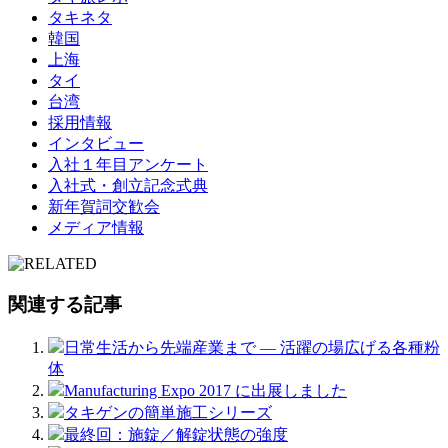
タキネタ
韓国
上海
タイ
台湾
採用情報
インタビュー
入社１年目アンケート
入社式・創立記念式典
新年賀詞交歓会
メディア情報
関連する記事
日常生活から先端産業まで ― 活躍の場広げる各種粉
体
Manufacturing Expo 2017 に出展しました
タキゲンの簡単施工シリーズ
最終回：施錠／解錠状態の強度