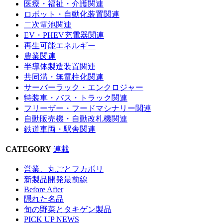
医療・福祉・介護関連
ロボット・自動化装置関連
二次電池関連
EV・PHEV充電器関連
再生可能エネルギー
農業関連
半導体製造装置関連
共同溝・無電柱化関連
サーバーラック・エンクロジャー
特装車・バス・トラック関連
フリーザー・フードマシナリー関連
自動販売機・自動改札機関連
鉄道車両・駅舎関連
CATEGORY
連載
営業、丸ごとフカボリ
新製品開発最前線
Before After
隠れた名品
旬の野菜とタキゲン製品
PICK UP NEWS