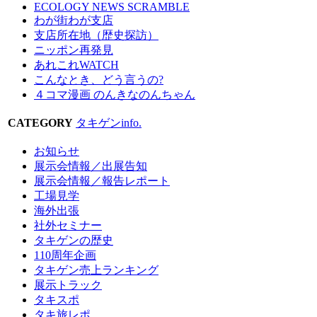
ECOLOGY NEWS SCRAMBLE
わが街わが支店
支店所在地（歴史探訪）
ニッポン再発見
あれこれWATCH
こんなとき、どう言うの?
４コマ漫画 のんきなのんちゃん
CATEGORY
タキゲンinfo.
お知らせ
展示会情報／出展告知
展示会情報／報告レポート
工場見学
海外出張
社外セミナー
タキゲンの歴史
110周年企画
タキゲン売上ランキング
展示トラック
タキスポ
タキ旅レポ