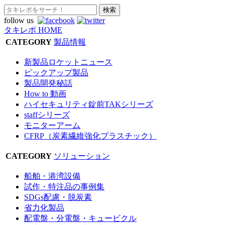
follow us
タキレポ HOME
CATEGORY
製品情報
新製品ロケットニュース
ピックアップ製品
製品開発秘話
How to 動画
ハイセキュリティ錠前TAKシリーズ
staffシリーズ
モニターアーム
CFRP（炭素繊維強化プラスチック）
CATEGORY
ソリューション
船舶・港湾設備
試作・特注品の事例集
SDGs配慮・脱炭素
省力化製品
配電盤・分電盤・キュービクル