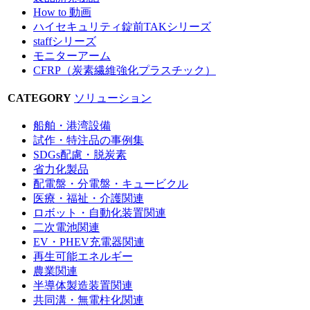
How to 動画
ハイセキュリティ錠前TAKシリーズ
staffシリーズ
モニターアーム
CFRP（炭素繊維強化プラスチック）
CATEGORY
ソリューション
船舶・港湾設備
試作・特注品の事例集
SDGs配慮・脱炭素
省力化製品
配電盤・分電盤・キュービクル
医療・福祉・介護関連
ロボット・自動化装置関連
二次電池関連
EV・PHEV充電器関連
再生可能エネルギー
農業関連
半導体製造装置関連
共同溝・無電柱化関連