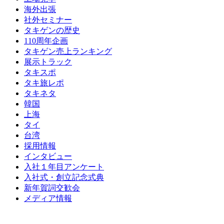
海外出張
社外セミナー
タキゲンの歴史
110周年企画
タキゲン売上ランキング
展示トラック
タキスポ
タキ旅レポ
タキネタ
韓国
上海
タイ
台湾
採用情報
インタビュー
入社１年目アンケート
入社式・創立記念式典
新年賀詞交歓会
メディア情報