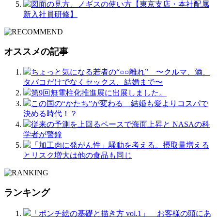
図面の見方、ノギスの使い方【東京支店・本社配属
新入社員研修】
オススメの記事
ちょっと気になる若者の“○○離れ” 〜クルマ、酒、
タバコだけでなくセックス、結婚まで〜
第9回無電柱化推進展に出展しました。
この国の“かたち”が変わる 結婚も愛よりコスパで
決める時代！？
従来の予測を上回るペースで海面上昇と NASAの科
学者が警鐘
「加工肉に発がん性」騒動を考える。摂取量増える
とリスク増大は他の食品も同じ
ランキング
「ポンチ絵の基礎と描き方 vol.1」 お客様の頭にあ