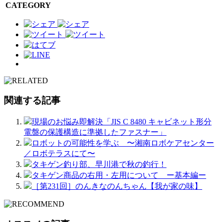
CATEGORY
関連する記事
現場のお悩み即解決「JIS C 8480 キャビネット形分
電盤の保護構造に準拠したファスナー」
ロボットの可能性を学ぶ 〜湘南ロボケアセンター
／ロボテラスにて〜
タキゲン釣り部、早川港で秋の釣行！
タキゲン商品の右用・左用について ー基本編ー
［第231回］のんきなのんちゃん【我が家の味】