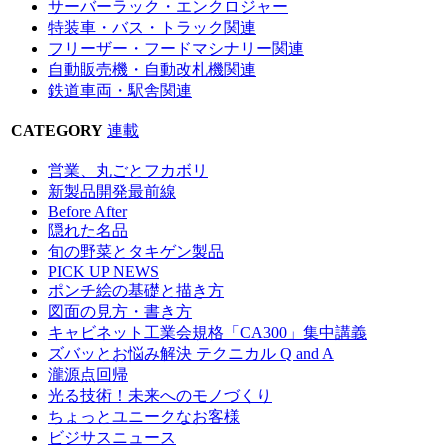
サーバーラック・エンクロジャー
特装車・バス・トラック関連
フリーザー・フードマシナリー関連
自動販売機・自動改札機関連
鉄道車両・駅舎関連
CATEGORY
連載
営業、丸ごとフカボリ
新製品開発最前線
Before After
隠れた名品
旬の野菜とタキゲン製品
PICK UP NEWS
ポンチ絵の基礎と描き方
図面の見方・書き方
キャビネット工業会規格「CA300」集中講義
ズバッとお悩み解決 テクニカル Q and A
瀧源点回帰
光る技術！未来へのモノづくり
ちょっとユニークなお客様
ビジサスニュース