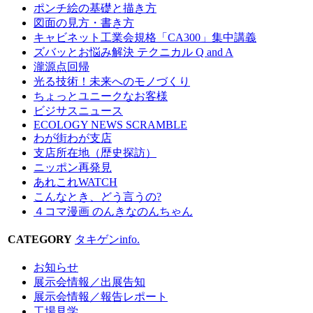
ポンチ絵の基礎と描き方
図面の見方・書き方
キャビネット工業会規格「CA300」集中講義
ズバッとお悩み解決 テクニカル Q and A
瀧源点回帰
光る技術！未来へのモノづくり
ちょっとユニークなお客様
ビジサスニュース
ECOLOGY NEWS SCRAMBLE
わが街わが支店
支店所在地（歴史探訪）
ニッポン再発見
あれこれWATCH
こんなとき、どう言うの?
４コマ漫画 のんきなのんちゃん
CATEGORY
タキゲンinfo.
お知らせ
展示会情報／出展告知
展示会情報／報告レポート
工場見学