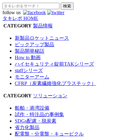
follow us
タキレポ HOME
CATEGORY
製品情報
新製品ロケットニュース
ピックアップ製品
製品開発秘話
How to 動画
ハイセキュリティ錠前TAKシリーズ
staffシリーズ
モニターアーム
CFRP（炭素繊維強化プラスチック）
CATEGORY
ソリューション
船舶・港湾設備
試作・特注品の事例集
SDGs配慮・脱炭素
省力化製品
配電盤・分電盤・キュービクル