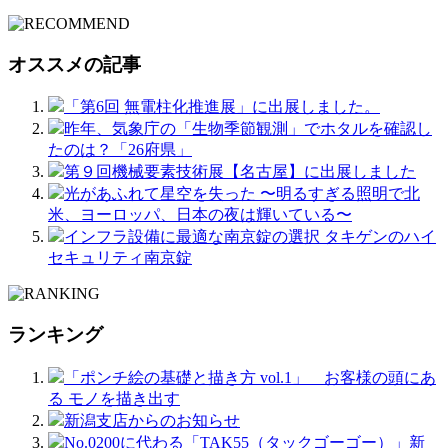
オススメの記事
「第6回 無電柱化推進展」に出展しました。
昨年、気象庁の「生物季節観測」でホタルを確認し
たのは？「26府県」
第９回機械要素技術展【名古屋】に出展しました
光があふれて星空を失った 〜明るすぎる照明で北
米、ヨーロッパ、日本の夜は輝いている〜
インフラ設備に最適な南京錠の選択 タキゲンのハイ
セキュリティ南京錠
ランキング
「ポンチ絵の基礎と描き方 vol.1」 お客様の頭にあ
る モノを描き出す
新潟支店からのお知らせ
No.0200に代わる「TAK55（タックゴーゴー）」新