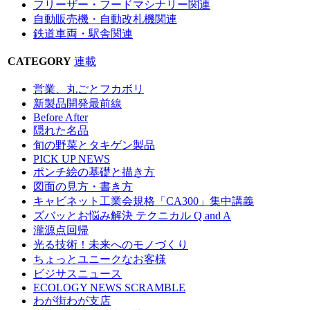
フリーザー・フードマシナリー関連
自動販売機・自動改札機関連
鉄道車両・駅舎関連
CATEGORY
連載
営業、丸ごとフカボリ
新製品開発最前線
Before After
隠れた名品
旬の野菜とタキゲン製品
PICK UP NEWS
ポンチ絵の基礎と描き方
図面の見方・書き方
キャビネット工業会規格「CA300」集中講義
ズバッとお悩み解決 テクニカル Q and A
瀧源点回帰
光る技術！未来へのモノづくり
ちょっとユニークなお客様
ビジサスニュース
ECOLOGY NEWS SCRAMBLE
わが街わが支店