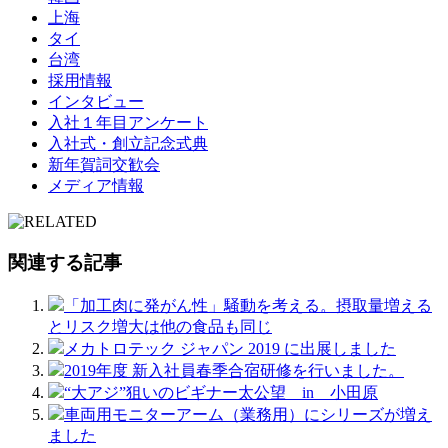
上海
タイ
台湾
採用情報
インタビュー
入社１年目アンケート
入社式・創立記念式典
新年賀詞交歓会
メディア情報
関連する記事
「加工肉に発がん性」騒動を考える。摂取量増える
とリスク増大は他の食品も同じ
メカトロテック ジャパン 2019 に出展しました
2019年度 新入社員春季合宿研修を行いました。
“大アジ”狙いのビギナー太公望 in 小田原
車両用モニターアーム（業務用）にシリーズが増え
ました