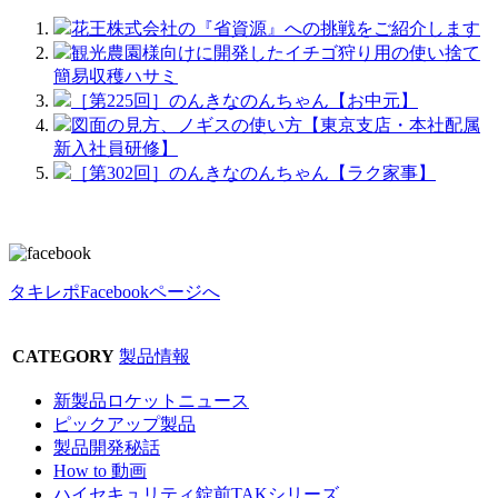
花王株式会社の『省資源』への挑戦をご紹介します
観光農園様向けに開発したイチゴ狩り用の使い捨て
簡易収穫ハサミ
［第225回］のんきなのんちゃん【お中元】
図面の見方、ノギスの使い方【東京支店・本社配属
新入社員研修】
［第302回］のんきなのんちゃん【ラク家事】
タキレポFacebookページへ
CATEGORY
製品情報
新製品ロケットニュース
ピックアップ製品
製品開発秘話
How to 動画
ハイセキュリティ錠前TAKシリーズ