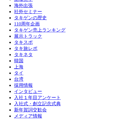
海外出張
社外セミナー
タキゲンの歴史
110周年企画
タキゲン売上ランキング
展示トラック
タキスポ
タキ旅レポ
タキネタ
韓国
上海
タイ
台湾
採用情報
インタビュー
入社１年目アンケート
入社式・創立記念式典
新年賀詞交歓会
メディア情報