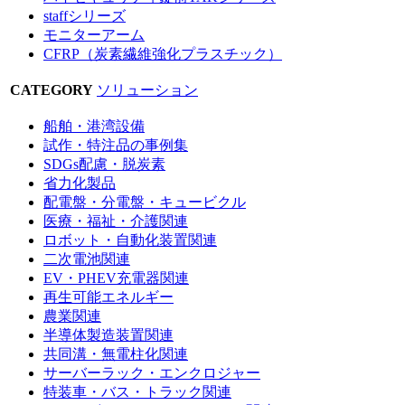
staffシリーズ
モニターアーム
CFRP（炭素繊維強化プラスチック）
CATEGORY
ソリューション
船舶・港湾設備
試作・特注品の事例集
SDGs配慮・脱炭素
省力化製品
配電盤・分電盤・キュービクル
医療・福祉・介護関連
ロボット・自動化装置関連
二次電池関連
EV・PHEV充電器関連
再生可能エネルギー
農業関連
半導体製造装置関連
共同溝・無電柱化関連
サーバーラック・エンクロジャー
特装車・バス・トラック関連