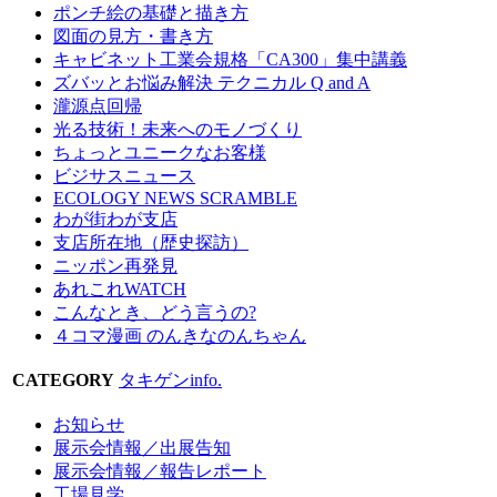
ポンチ絵の基礎と描き方
図面の見方・書き方
キャビネット工業会規格「CA300」集中講義
ズバッとお悩み解決 テクニカル Q and A
瀧源点回帰
光る技術！未来へのモノづくり
ちょっとユニークなお客様
ビジサスニュース
ECOLOGY NEWS SCRAMBLE
わが街わが支店
支店所在地（歴史探訪）
ニッポン再発見
あれこれWATCH
こんなとき、どう言うの?
４コマ漫画 のんきなのんちゃん
CATEGORY
タキゲンinfo.
お知らせ
展示会情報／出展告知
展示会情報／報告レポート
工場見学