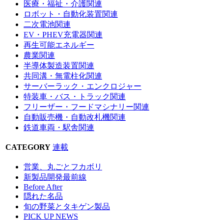
医療・福祉・介護関連
ロボット・自動化装置関連
二次電池関連
EV・PHEV充電器関連
再生可能エネルギー
農業関連
半導体製造装置関連
共同溝・無電柱化関連
サーバーラック・エンクロジャー
特装車・バス・トラック関連
フリーザー・フードマシナリー関連
自動販売機・自動改札機関連
鉄道車両・駅舎関連
CATEGORY
連載
営業、丸ごとフカボリ
新製品開発最前線
Before After
隠れた名品
旬の野菜とタキゲン製品
PICK UP NEWS