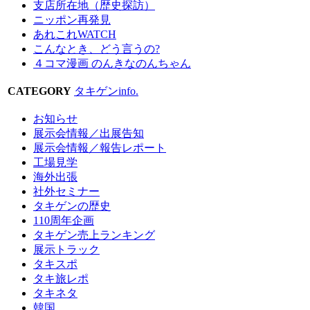
支店所在地（歴史探訪）
ニッポン再発見
あれこれWATCH
こんなとき、どう言うの?
４コマ漫画 のんきなのんちゃん
CATEGORY
タキゲンinfo.
お知らせ
展示会情報／出展告知
展示会情報／報告レポート
工場見学
海外出張
社外セミナー
タキゲンの歴史
110周年企画
タキゲン売上ランキング
展示トラック
タキスポ
タキ旅レポ
タキネタ
韓国