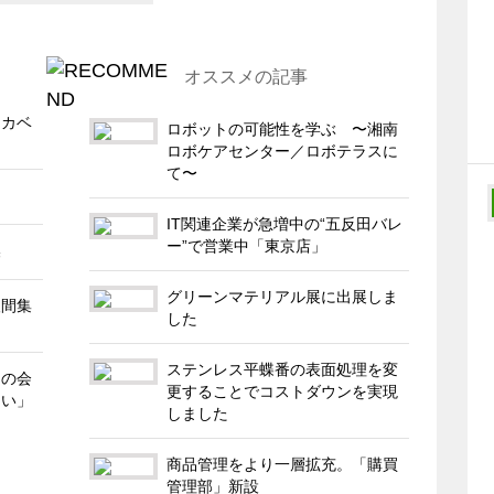
オススメの記事
ムカベ
ロボットの可能性を学ぶ 〜湘南
ロボケアセンター／ロボテラスに
て〜
IT関連企業が急増中の“五反田バレ
ー”で営業中「東京店」
換
グリーンマテリアル展に出展しま
人間集
した
ステンレス平蝶番の表面処理を変
ちの会
更することでコストダウンを実現
ない」
しました
商品管理をより一層拡充。「購買
管理部」新設