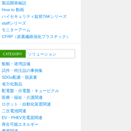
製品開発秘話
How to 動画
ハイセキュリティ錠前TAKシリーズ
staffシリーズ
モニターアーム
CFRP（炭素繊維強化プラスチック）
ソリューション
CATEGORY
船舶・港湾設備
試作・特注品の事例集
SDGs配慮・脱炭素
省力化製品
配電盤・分電盤・キュービクル
医療・福祉・介護関連
ロボット・自動化装置関連
二次電池関連
EV・PHEV充電器関連
再生可能エネルギー