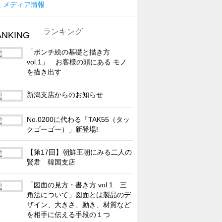
メディア情報
ランキング
「ポンチ絵の基礎と描き方
vol.1」 お客様の頭にある モノ
を描き出す
新潟支店からのお知らせ
No.0200に代わる「TAK55（タッ
クゴーゴー）」新登場!
【第17回】朝鮮王朝にみる二人の
賢君 韓国支店
「図面の見方・書き方 vol.1 三
角法について」図面とは製品のデ
ザイン、大きさ、動き、材質など
を相手に伝える手段の１つ