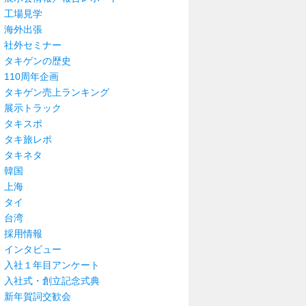
工場見学
海外出張
社外セミナー
タキゲンの歴史
110周年企画
タキゲン売上ランキング
展示トラック
タキスポ
タキ旅レポ
タキネタ
韓国
上海
タイ
台湾
採用情報
インタビュー
入社１年目アンケート
入社式・創立記念式典
新年賀詞交歓会