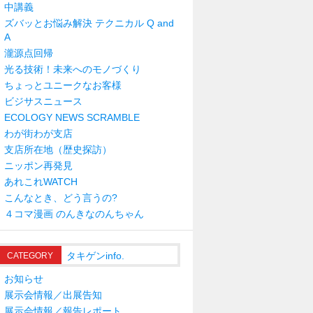
中講義
ズバッとお悩み解決 テクニカル Q and
A
瀧源点回帰
光る技術！未来へのモノづくり
ちょっとユニークなお客様
ビジサスニュース
ECOLOGY NEWS SCRAMBLE
わが街わが支店
支店所在地（歴史探訪）
ニッポン再発見
あれこれWATCH
こんなとき、どう言うの?
４コマ漫画 のんきなのんちゃん
タキゲンinfo.
CATEGORY
お知らせ
展示会情報／出展告知
展示会情報／報告レポート