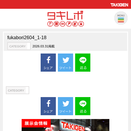
fukabori2604_1-18
製品情報
CATEGORY
2026.03.31掲載
CATEGORY
新製品ロケットニュース
ピックアップ製品
製品開発秘話
How to 動画
ハイセキュリティ錠前TAKシリーズ
CATEGORY
staffシリーズ
モニターアーム
CFRP（炭素繊維強化プラスチック）
ソリューション
CATEGORY