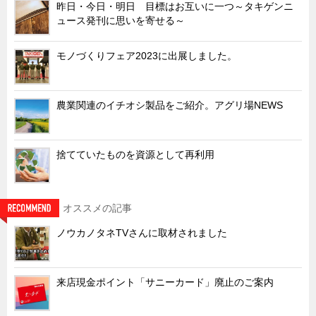
サーバーラック・エンクロジャー
昨日・今日・明日 目標はお互いに一つ～タキゲンニ
ュース発刊に思いを寄せる～
特装車・バス・トラック関連
フリーザー・フードマシナリー関連
モノづくりフェア2023に出展しました。
自動販売機・自動改札機関連
鉄道車両・駅舎関連
農業関連のイチオシ製品をご紹介。アグリ場NEWS
連載
CATEGORY
営業、丸ごとフカボリ
捨てていたものを資源として再利用
新製品開発最前線
Before After
オススメの記事
隠れた名品
ノウカノタネTVさんに取材されました
旬の野菜とタキゲン製品
PICK UP NEWS
来店現金ポイント「サニーカード」廃止のご案内
ポンチ絵の基礎と描き方
図面の見方・書き方