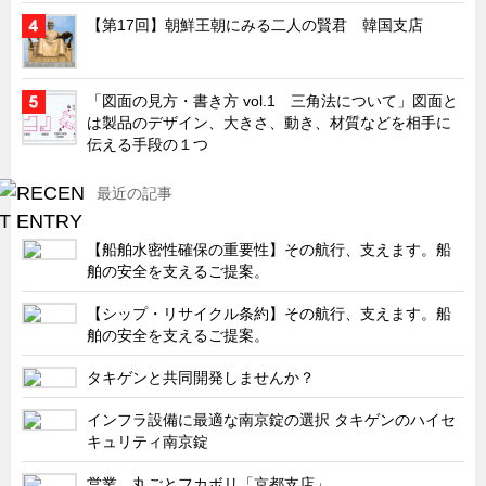
タキゲンinfo.
CATEGORY
【第17回】朝鮮王朝にみる二人の賢君 韓国支店
お知らせ
展示会情報／出展告知
「図面の見方・書き方 vol.1 三角法について」図面と
展示会情報／報告レポート
は製品のデザイン、大きさ、動き、材質などを相手に
伝える手段の１つ
工場見学
海外出張
最近の記事
社外セミナー
【船舶水密性確保の重要性】その航行、支えます。船
タキゲンの歴史
舶の安全を支えるご提案。
110周年企画
【シップ・リサイクル条約】その航行、支えます。船
タキゲン売上ランキング
舶の安全を支えるご提案。
展示トラック
タキゲンと共同開発しませんか？
タキスポ
インフラ設備に最適な南京錠の選択 タキゲンのハイセ
タキ旅レポ
キュリティ南京錠
タキネタ
営業、丸ごとフカボリ「京都支店」