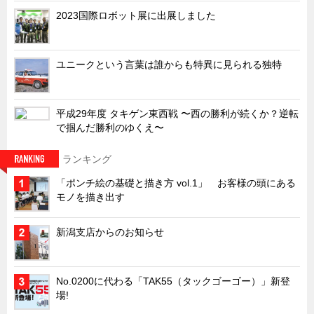
2023国際ロボット展に出展しました
キャビネット工業会規格「CA300」集中講義
ズバッとお悩み解決 テクニカル Q and A
瀧源点回帰
ユニークという言葉は誰からも特異に見られる独特
光る技術！未来へのモノづくり
ちょっとユニークなお客様
平成29年度 タキゲン東西戦 〜西の勝利が続くか？逆転
で掴んだ勝利のゆくえ〜
ビジサスニュース
ECOLOGY NEWS SCRAMBLE
ランキング
わが街わが支店
「ポンチ絵の基礎と描き方 vol.1」 お客様の頭にある
モノを描き出す
支店所在地（歴史探訪）
ニッポン再発見
新潟支店からのお知らせ
あれこれWATCH
こんなとき、どう言うの?
No.0200に代わる「TAK55（タックゴーゴー）」新登
４コマ漫画 のんきなのんちゃん
場!