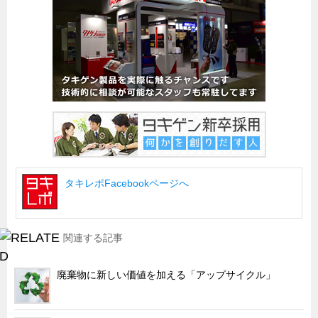
船舶・港湾設備
試作・特注品の事例集
SDGs配慮・脱炭素
省力化製品
配電盤・分電盤・キュービクル
医療・福祉・介護関連
ロボット・自動化装置関連
タキレポFacebookページへ
二次電池関連
EV・PHEV充電器関連
再生可能エネルギー
関連する記事
農業関連
廃棄物に新しい価値を加える「アップサイクル」
半導体製造装置関連
共同溝・無電柱化関連