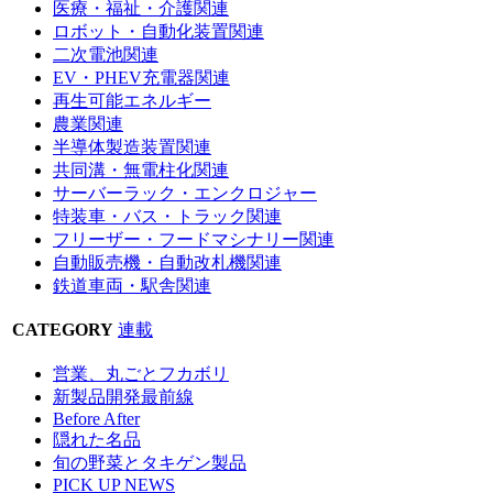
医療・福祉・介護関連
ロボット・自動化装置関連
二次電池関連
EV・PHEV充電器関連
再生可能エネルギー
農業関連
半導体製造装置関連
共同溝・無電柱化関連
サーバーラック・エンクロジャー
特装車・バス・トラック関連
フリーザー・フードマシナリー関連
自動販売機・自動改札機関連
鉄道車両・駅舎関連
CATEGORY
連載
営業、丸ごとフカボリ
新製品開発最前線
Before After
隠れた名品
旬の野菜とタキゲン製品
PICK UP NEWS