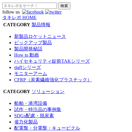
follow us
タキレポ HOME
CATEGORY
製品情報
新製品ロケットニュース
ピックアップ製品
製品開発秘話
How to 動画
ハイセキュリティ錠前TAKシリーズ
staffシリーズ
モニターアーム
CFRP（炭素繊維強化プラスチック）
CATEGORY
ソリューション
船舶・港湾設備
試作・特注品の事例集
SDGs配慮・脱炭素
省力化製品
配電盤・分電盤・キュービクル