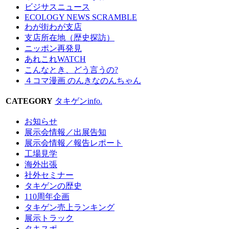
ビジサスニュース
ECOLOGY NEWS SCRAMBLE
わが街わが支店
支店所在地（歴史探訪）
ニッポン再発見
あれこれWATCH
こんなとき、どう言うの?
４コマ漫画 のんきなのんちゃん
CATEGORY
タキゲンinfo.
お知らせ
展示会情報／出展告知
展示会情報／報告レポート
工場見学
海外出張
社外セミナー
タキゲンの歴史
110周年企画
タキゲン売上ランキング
展示トラック
タキスポ