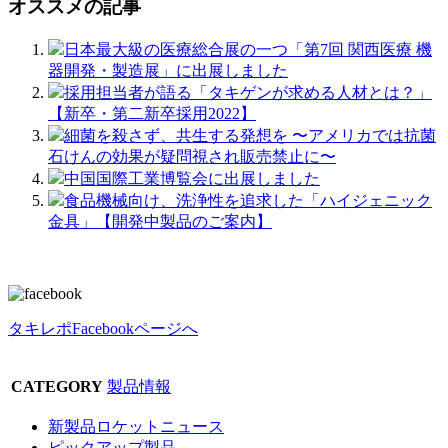
オススメの記事
日本最大級の医療総合展の一つ「第7回 関西医療 機
器開発・製造展」に出展しました
採用担当者が語る「タキゲンが求める人材とは？」
【新卒・第二新卒採用2022】
細菌を殺さず、共生する発想を 〜アメリカでは抗菌
石けんの効果が疑問視され販売禁止に〜
中国国際工業博覧会に出展しました
食品機械向け、洗浄性を追求した「ハイジェニック
金具」【開発中製品のご案内】
タキレポFacebookページへ
CATEGORY
製品情報
新製品ロケットニュース
ピックアップ製品