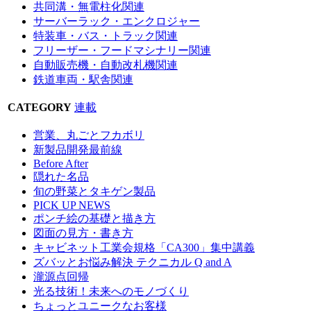
共同溝・無電柱化関連
サーバーラック・エンクロジャー
特装車・バス・トラック関連
フリーザー・フードマシナリー関連
自動販売機・自動改札機関連
鉄道車両・駅舎関連
CATEGORY
連載
営業、丸ごとフカボリ
新製品開発最前線
Before After
隠れた名品
旬の野菜とタキゲン製品
PICK UP NEWS
ポンチ絵の基礎と描き方
図面の見方・書き方
キャビネット工業会規格「CA300」集中講義
ズバッとお悩み解決 テクニカル Q and A
瀧源点回帰
光る技術！未来へのモノづくり
ちょっとユニークなお客様