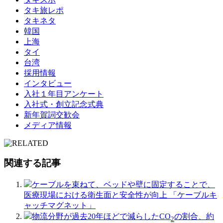
タキ旅レポ
タキネタ
韓国
上海
タイ
台湾
採用情報
インタビュー
入社１年目アンケート
入社式・創立記念式典
新年賀詞交歓会
メディア情報
関連する記事
ケーブルを束ねて、ベッドや壁に固定することで、
医療現場における衛生面と安全性が向上 「ケーブルキ
ャッチマグネット」
物流分野が過去20年ほどで減らしたCO
の割合、約
2