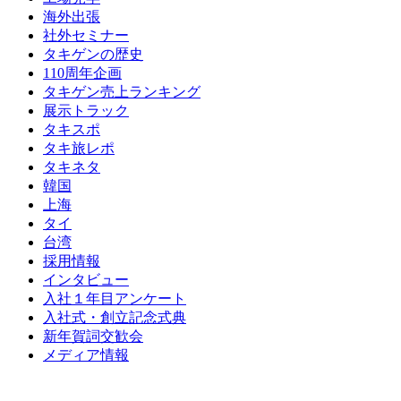
海外出張
社外セミナー
タキゲンの歴史
110周年企画
タキゲン売上ランキング
展示トラック
タキスポ
タキ旅レポ
タキネタ
韓国
上海
タイ
台湾
採用情報
インタビュー
入社１年目アンケート
入社式・創立記念式典
新年賀詞交歓会
メディア情報