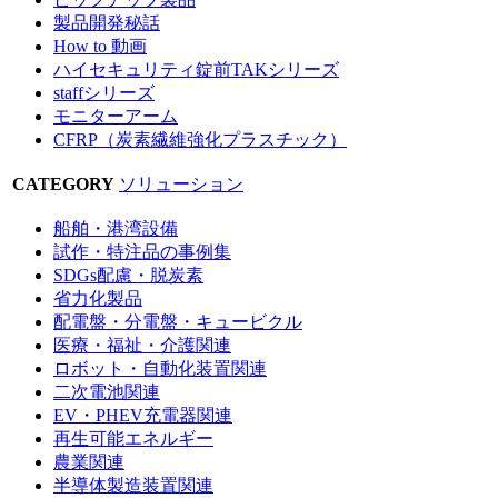
製品開発秘話
How to 動画
ハイセキュリティ錠前TAKシリーズ
staffシリーズ
モニターアーム
CFRP（炭素繊維強化プラスチック）
CATEGORY
ソリューション
船舶・港湾設備
試作・特注品の事例集
SDGs配慮・脱炭素
省力化製品
配電盤・分電盤・キュービクル
医療・福祉・介護関連
ロボット・自動化装置関連
二次電池関連
EV・PHEV充電器関連
再生可能エネルギー
農業関連
半導体製造装置関連