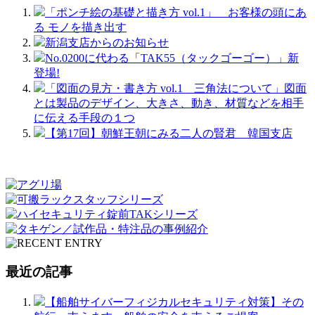
「ポンチ絵の基礎と描き方 vol.1」 お客様の頭にあ
る モノを描き出す
新潟支店からのお知らせ
No.0200に代わる「TAK55（タックゴーゴー）」新
登場!
「図面の見方・書き方 vol.1 三角法について」図面
とは製品のデザイン、大きさ、動き、材質などを相手
に伝える手段の１つ
【第17回】朝鮮王朝にみる二人の賢君 韓国支店
最近の記事
【船舶サイバーフィジカルセキュリティ対策】その