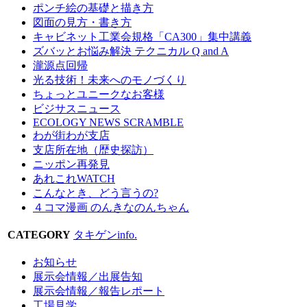
ポンチ絵の基礎と描き方
図面の見方・書き方
キャビネット工業会規格「CA300」集中講義
ズバッとお悩み解決 テクニカル Q and A
瀧源点回帰
光る技術！未来へのモノづくり
ちょっとユニークなお客様
ビジサスニュース
ECOLOGY NEWS SCRAMBLE
わが街わが支店
支店所在地（歴史探訪）
ニッポン再発見
あれこれWATCH
こんなとき、どう言うの?
４コマ漫画 のんきなのんちゃん
CATEGORY
タキゲンinfo.
お知らせ
展示会情報／出展告知
展示会情報／報告レポート
工場見学