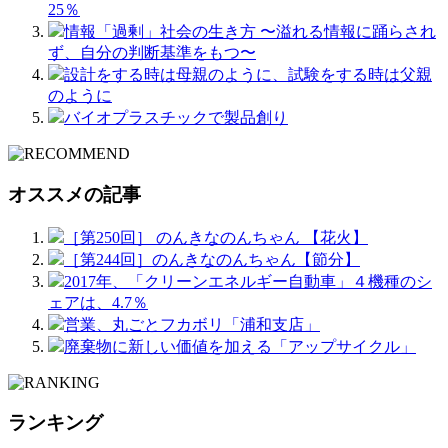
25％
情報「過剰」社会の生き方 〜溢れる情報に踊らされ
ず、自分の判断基準をもつ〜
設計をする時は母親のように、試験をする時は父親
のように
バイオプラスチックで製品創り
オススメの記事
［第250回］ のんきなのんちゃん 【花火】
［第244回］のんきなのんちゃん【節分】
2017年、「クリーンエネルギー自動車」４機種のシ
ェアは、4.7％
営業、丸ごとフカボリ「浦和支店」
廃棄物に新しい価値を加える「アップサイクル」
ランキング