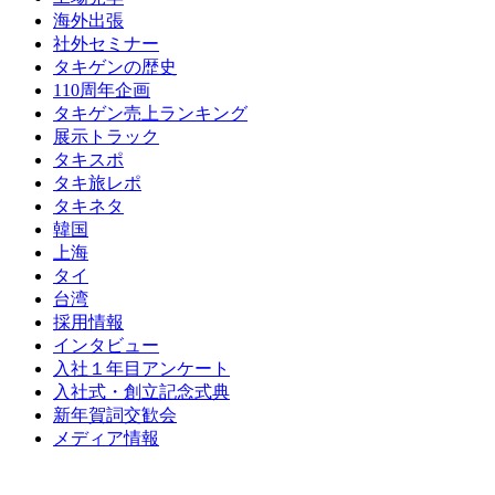
海外出張
社外セミナー
タキゲンの歴史
110周年企画
タキゲン売上ランキング
展示トラック
タキスポ
タキ旅レポ
タキネタ
韓国
上海
タイ
台湾
採用情報
インタビュー
入社１年目アンケート
入社式・創立記念式典
新年賀詞交歓会
メディア情報