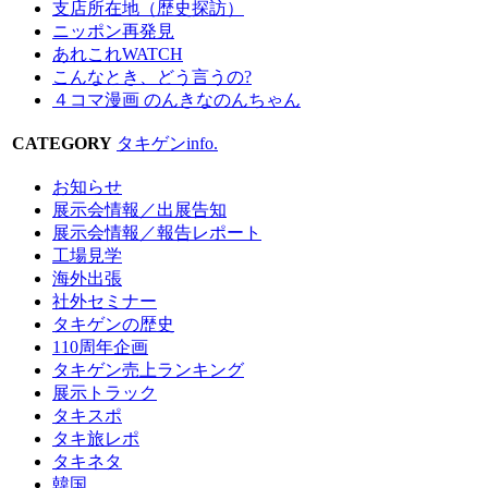
支店所在地（歴史探訪）
ニッポン再発見
あれこれWATCH
こんなとき、どう言うの?
４コマ漫画 のんきなのんちゃん
CATEGORY
タキゲンinfo.
お知らせ
展示会情報／出展告知
展示会情報／報告レポート
工場見学
海外出張
社外セミナー
タキゲンの歴史
110周年企画
タキゲン売上ランキング
展示トラック
タキスポ
タキ旅レポ
タキネタ
韓国