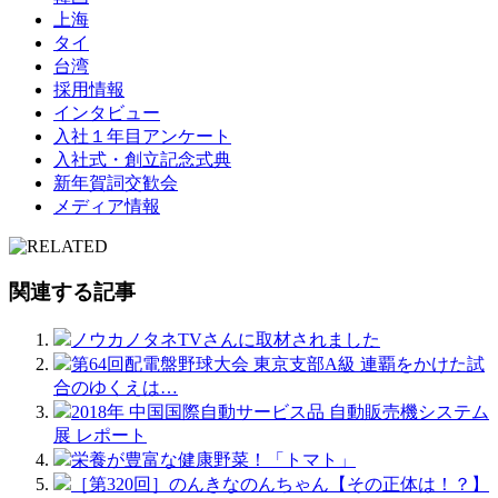
上海
タイ
台湾
採用情報
インタビュー
入社１年目アンケート
入社式・創立記念式典
新年賀詞交歓会
メディア情報
関連する記事
ノウカノタネTVさんに取材されました
第64回配電盤野球大会 東京支部A級 連覇をかけた試
合のゆくえは…
2018年 中国国際自動サービス品 自動販売機システム
展 レポート
栄養が豊富な健康野菜！「トマト」
［第320回］のんきなのんちゃん【その正体は！？】