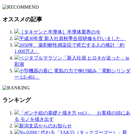
オススメの記事
［タキゲンと半導体］半導体業界の今
平成30年度 新入社員秋季合宿研修を行いました。
2050年、薬剤耐性感染症で死亡する人の推計「約
1,000万人」
ベジタブルマラソン「新入社員 ヒロキが走った」in
彩湖
小型機器の蓋に 電気の力で伸び縮み「電動シリンダ
ー LE-461」
ランキング
「ポンチ絵の基礎と描き方 vol.1」 お客様の頭にあ
る モノを描き出す
新潟支店からのお知らせ
No.0200に代わる「TAK55（タックゴーゴー）」新