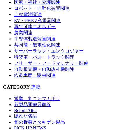
医療・福祉・介護関連
ロボット・自動化装置関連
二次電池関連
EV・PHEV充電器関連
再生可能エネルギー
農業関連
半導体製造装置関連
共同溝・無電柱化関連
サーバーラック・エンクロジャー
特装車・バス・トラック関連
フリーザー・フードマシナリー関連
自動販売機・自動改札機関連
鉄道車両・駅舎関連
CATEGORY
連載
営業、丸ごとフカボリ
新製品開発最前線
Before After
隠れた名品
旬の野菜とタキゲン製品
PICK UP NEWS