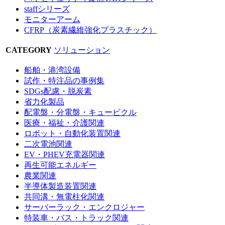
staffシリーズ
モニターアーム
CFRP（炭素繊維強化プラスチック）
CATEGORY
ソリューション
船舶・港湾設備
試作・特注品の事例集
SDGs配慮・脱炭素
省力化製品
配電盤・分電盤・キュービクル
医療・福祉・介護関連
ロボット・自動化装置関連
二次電池関連
EV・PHEV充電器関連
再生可能エネルギー
農業関連
半導体製造装置関連
共同溝・無電柱化関連
サーバーラック・エンクロジャー
特装車・バス・トラック関連