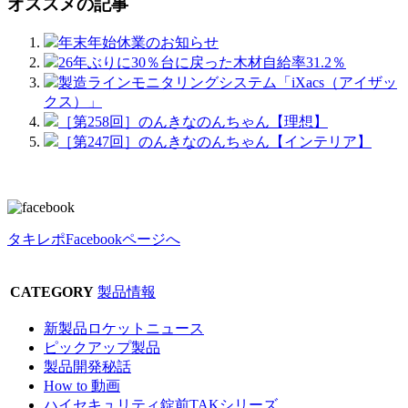
オススメの記事
年末年始休業のお知らせ
26年ぶりに30％台に戻った木材自給率31.2％
製造ラインモニタリングシステム「iXacs（アイザッ
クス）」
［第258回］のんきなのんちゃん【理想】
［第247回］のんきなのんちゃん【インテリア】
タキレポFacebookページへ
CATEGORY
製品情報
新製品ロケットニュース
ピックアップ製品
製品開発秘話
How to 動画
ハイセキュリティ錠前TAKシリーズ