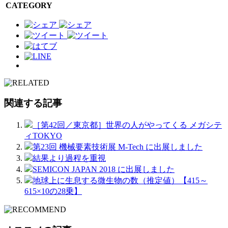
CATEGORY
関連する記事
［第42回／東京都］世界の人がやってくる メガシテ
ィTOKYO
第23回 機械要素技術展 M-Tech に出展しました
結果より過程を重視
SEMICON JAPAN 2018 に出展しました
地球上に生息する微生物の数（推定値）【415～
615×10の28乗】