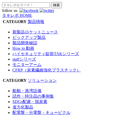
follow us
タキレポ HOME
CATEGORY
製品情報
新製品ロケットニュース
ピックアップ製品
製品開発秘話
How to 動画
ハイセキュリティ錠前TAKシリーズ
staffシリーズ
モニターアーム
CFRP（炭素繊維強化プラスチック）
CATEGORY
ソリューション
船舶・港湾設備
試作・特注品の事例集
SDGs配慮・脱炭素
省力化製品
配電盤・分電盤・キュービクル