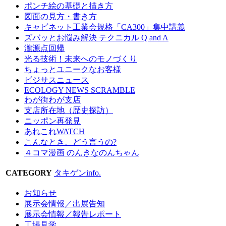
ポンチ絵の基礎と描き方
図面の見方・書き方
キャビネット工業会規格「CA300」集中講義
ズバッとお悩み解決 テクニカル Q and A
瀧源点回帰
光る技術！未来へのモノづくり
ちょっとユニークなお客様
ビジサスニュース
ECOLOGY NEWS SCRAMBLE
わが街わが支店
支店所在地（歴史探訪）
ニッポン再発見
あれこれWATCH
こんなとき、どう言うの?
４コマ漫画 のんきなのんちゃん
CATEGORY
タキゲンinfo.
お知らせ
展示会情報／出展告知
展示会情報／報告レポート
工場見学