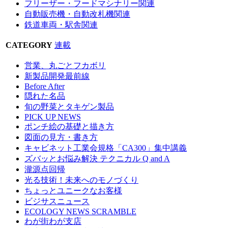
フリーザー・フードマシナリー関連
自動販売機・自動改札機関連
鉄道車両・駅舎関連
CATEGORY
連載
営業、丸ごとフカボリ
新製品開発最前線
Before After
隠れた名品
旬の野菜とタキゲン製品
PICK UP NEWS
ポンチ絵の基礎と描き方
図面の見方・書き方
キャビネット工業会規格「CA300」集中講義
ズバッとお悩み解決 テクニカル Q and A
瀧源点回帰
光る技術！未来へのモノづくり
ちょっとユニークなお客様
ビジサスニュース
ECOLOGY NEWS SCRAMBLE
わが街わが支店