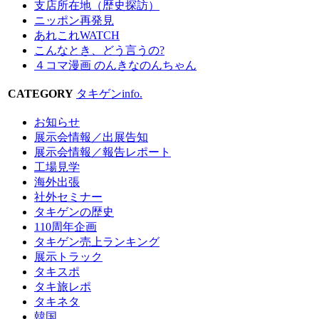
支店所在地（歴史探訪）
ニッポン再発見
あれこれWATCH
こんなとき、どう言うの?
４コマ漫画 のんきなのんちゃん
CATEGORY
タキゲンinfo.
お知らせ
展示会情報／出展告知
展示会情報／報告レポート
工場見学
海外出張
社外セミナー
タキゲンの歴史
110周年企画
タキゲン売上ランキング
展示トラック
タキスポ
タキ旅レポ
タキネタ
韓国