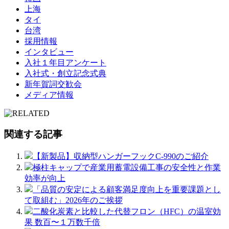
上海
タイ
台湾
採用情報
インタビュー
入社１年目アンケート
入社式・創立記念式典
新年賀詞交歓会
メディア情報
関連する記事
【新製品】収納型ハンガーフックC-990のご紹介
極柱キャップで産業用蓄電設備工事の安全性と作業
効率が向上
「品質の安定による顧客満足度向上を重要課題とし
て取組む」2026年のご挨拶
二酸化炭素と比較した代替フロン（HFC）の温室効
果 数百〜１万数千倍