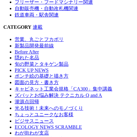
フリーザー・フードマシナリー関連
自動販売機・自動改札機関連
鉄道車両・駅舎関連
CATEGORY
連載
営業、丸ごとフカボリ
新製品開発最前線
Before After
隠れた名品
旬の野菜とタキゲン製品
PICK UP NEWS
ポンチ絵の基礎と描き方
図面の見方・書き方
キャビネット工業会規格「CA300」集中講義
ズバッとお悩み解決 テクニカル Q and A
瀧源点回帰
光る技術！未来へのモノづくり
ちょっとユニークなお客様
ビジサスニュース
ECOLOGY NEWS SCRAMBLE
わが街わが支店