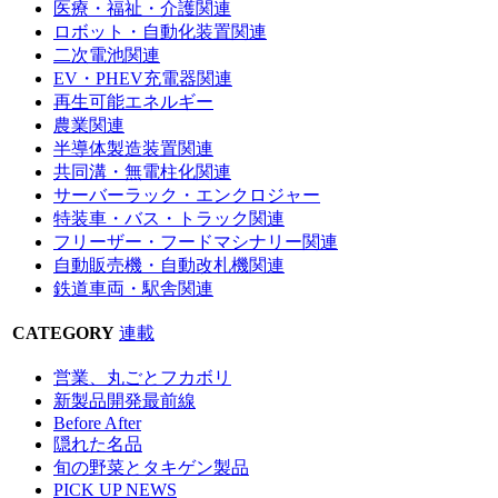
医療・福祉・介護関連
ロボット・自動化装置関連
二次電池関連
EV・PHEV充電器関連
再生可能エネルギー
農業関連
半導体製造装置関連
共同溝・無電柱化関連
サーバーラック・エンクロジャー
特装車・バス・トラック関連
フリーザー・フードマシナリー関連
自動販売機・自動改札機関連
鉄道車両・駅舎関連
CATEGORY
連載
営業、丸ごとフカボリ
新製品開発最前線
Before After
隠れた名品
旬の野菜とタキゲン製品
PICK UP NEWS