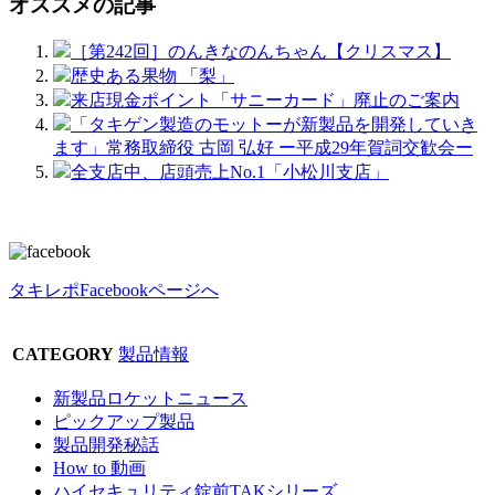
オススメの記事
［第242回］のんきなのんちゃん【クリスマス】
歴史ある果物 「梨」
来店現金ポイント「サニーカード」廃止のご案内
「タキゲン製造のモットーが新製品を開発していき
ます」常務取締役 古岡 弘好 ー平成29年賀詞交歓会ー
全支店中、店頭売上No.1「小松川支店」
タキレポFacebookページへ
CATEGORY
製品情報
新製品ロケットニュース
ピックアップ製品
製品開発秘話
How to 動画
ハイセキュリティ錠前TAKシリーズ