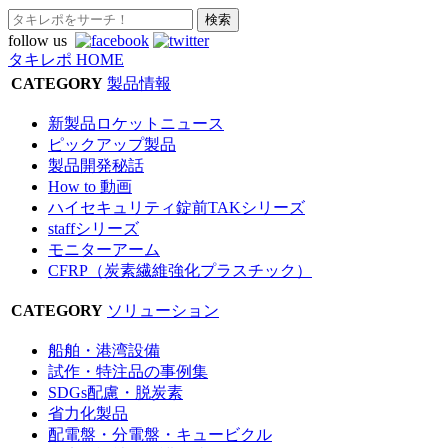
follow us
タキレポ HOME
CATEGORY
製品情報
新製品ロケットニュース
ピックアップ製品
製品開発秘話
How to 動画
ハイセキュリティ錠前TAKシリーズ
staffシリーズ
モニターアーム
CFRP（炭素繊維強化プラスチック）
CATEGORY
ソリューション
船舶・港湾設備
試作・特注品の事例集
SDGs配慮・脱炭素
省力化製品
配電盤・分電盤・キュービクル