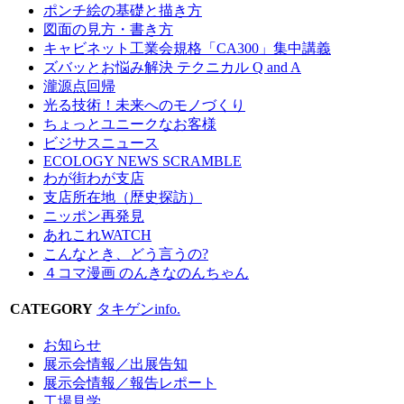
ポンチ絵の基礎と描き方
図面の見方・書き方
キャビネット工業会規格「CA300」集中講義
ズバッとお悩み解決 テクニカル Q and A
瀧源点回帰
光る技術！未来へのモノづくり
ちょっとユニークなお客様
ビジサスニュース
ECOLOGY NEWS SCRAMBLE
わが街わが支店
支店所在地（歴史探訪）
ニッポン再発見
あれこれWATCH
こんなとき、どう言うの?
４コマ漫画 のんきなのんちゃん
CATEGORY
タキゲンinfo.
お知らせ
展示会情報／出展告知
展示会情報／報告レポート
工場見学