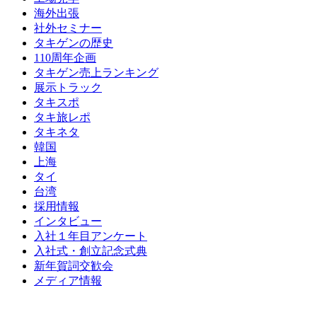
海外出張
社外セミナー
タキゲンの歴史
110周年企画
タキゲン売上ランキング
展示トラック
タキスポ
タキ旅レポ
タキネタ
韓国
上海
タイ
台湾
採用情報
インタビュー
入社１年目アンケート
入社式・創立記念式典
新年賀詞交歓会
メディア情報