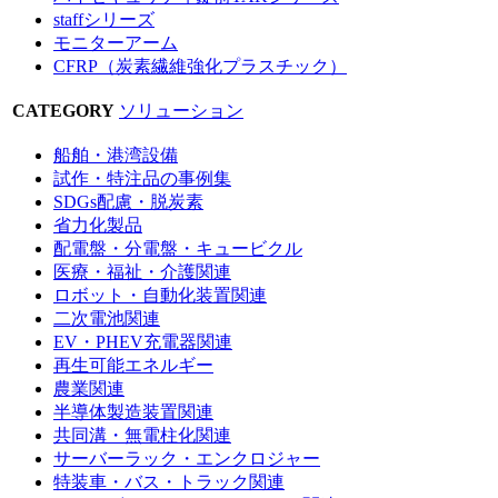
staffシリーズ
モニターアーム
CFRP（炭素繊維強化プラスチック）
CATEGORY
ソリューション
船舶・港湾設備
試作・特注品の事例集
SDGs配慮・脱炭素
省力化製品
配電盤・分電盤・キュービクル
医療・福祉・介護関連
ロボット・自動化装置関連
二次電池関連
EV・PHEV充電器関連
再生可能エネルギー
農業関連
半導体製造装置関連
共同溝・無電柱化関連
サーバーラック・エンクロジャー
特装車・バス・トラック関連