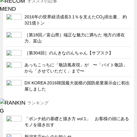
オススメの記事
サーバーラック・エンクロジャー
特装車・バス・トラック関連
2016年の世界経済成長3.1％を支えたCO
排出量、 約
2
フリーザー・フードマシナリー関連
321億トン
自動販売機・自動改札機関連
［第18回／富山県］端正な魅力に満ちた 地方の潜在
力、富山
鉄道車両・駅舎関連
［第304回］のんきなのんちゃん【サブスク】
連載
CATEGORY
営業、丸ごとフカボリ
あっちこっちに「敬語風表現」が 〜「バイト敬語」
から「させていただく」まで〜
新製品開発最前線
DX KOREA 2016韓国最大規模の国防産業展示会に初出
Before After
展しました
隠れた名品
ランキング
旬の野菜とタキゲン製品
PICK UP NEWS
「ポンチ絵の基礎と描き方 vol.1」 お客様の頭にある
ポンチ絵の基礎と描き方
モノを描き出す
図面の見方・書き方
新潟支店からのお知らせ