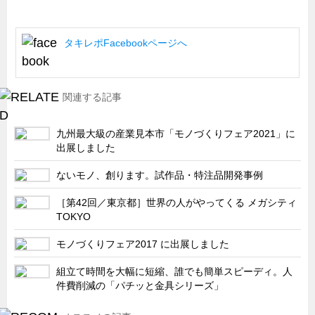
船舶・港湾設備
試作・特注品の事例集
タキレポFacebookページへ
SDGs配慮・脱炭素
省力化製品
関連する記事
配電盤・分電盤・キュービクル
九州最大級の産業見本市「モノづくりフェア2021」に
医療・福祉・介護関連
出展しました
ロボット・自動化装置関連
ないモノ、創ります。試作品・特注品開発事例
二次電池関連
［第42回／東京都］世界の人がやってくる メガシティ
EV・PHEV充電器関連
TOKYO
再生可能エネルギー
モノづくりフェア2017 に出展しました
農業関連
組立て時間を大幅に短縮、誰でも簡単スピーディ。人
半導体製造装置関連
件費削減の「パチッと金具シリーズ」
共同溝・無電柱化関連