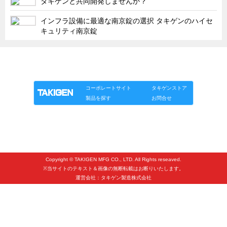
タキゲンと共同開発しませんか？
タキゲンinfo.
CATEGORY
インフラ設備に最適な南京錠の選択 タキゲンのハイセ
お知らせ
キュリティ南京錠
展示会情報／出展告知
展示会情報／報告レポート
「タキゲン」が発信するメディア「タキレポ」HOME
製品情報
ソリューション
連載
タキゲンinfo.
工場見学
海外出張
コーポレートサイト
タキゲンストア
製品を探す
お問合せ
社外セミナー
タキゲンの歴史
110周年企画
タキゲン売上ランキング
Copyright © TAKIGEN MFG CO., LTD. All Rights reseaved.
※当サイトのテキスト＆画像の無断転載はお断りいたします。
展示トラック
運営会社：タキゲン製造株式会社
タキスポ
タキ旅レポ
タキネタ