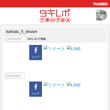
kaihatu_5_shusei
製品情報
CATEGORY
2021.10.27掲載
CATEGORY
新製品ロケットニュース
ピックアップ製品
製品開発秘話
How to 動画
ハイセキュリティ錠前TAKシリーズ
CATEGORY
staffシリーズ
モニターアーム
CFRP（炭素繊維強化プラスチック）
ソリューション
CATEGORY