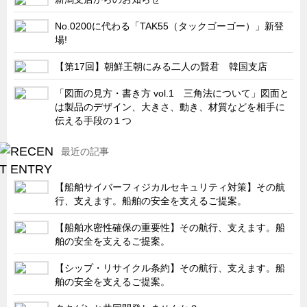
キャビネット工業会規格「CA300」集中講義
No.0200に代わる「TAK55（タックゴーゴー）」新登
場!
ズバッとお悩み解決 テクニカル Q and A
瀧源点回帰
【第17回】朝鮮王朝にみる二人の賢君 韓国支店
光る技術！未来へのモノづくり
「図面の見方・書き方 vol.1 三角法について」図面と
は製品のデザイン、大きさ、動き、材質などを相手に
ちょっとユニークなお客様
伝える手段の１つ
ビジサスニュース
最近の記事
ECOLOGY NEWS SCRAMBLE
わが街わが支店
【船舶サイバーフィジカルセキュリティ対策】その航
支店所在地（歴史探訪）
行、支えます。船舶の安全を支えるご提案。
ニッポン再発見
【船舶水密性確保の重要性】その航行、支えます。船
舶の安全を支えるご提案。
あれこれWATCH
こんなとき、どう言うの?
【シップ・リサイクル条約】その航行、支えます。船
舶の安全を支えるご提案。
４コマ漫画 のんきなのんちゃん