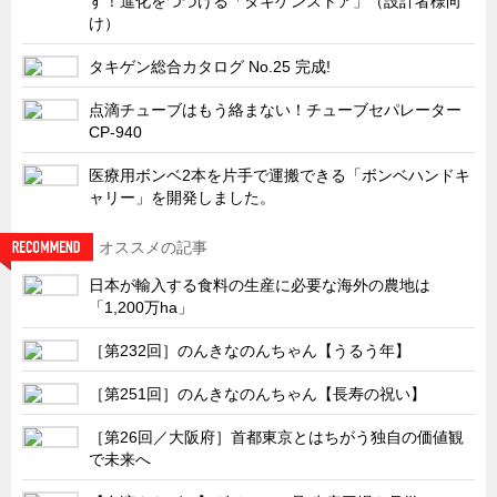
す！進化をつづける「タキゲンストア」（設計者様向
サーバーラック・エンクロジャー
け）
特装車・バス・トラック関連
タキゲン総合カタログ No.25 完成!
フリーザー・フードマシナリー関連
点滴チューブはもう絡まない！チューブセパレーター
自動販売機・自動改札機関連
CP-940
鉄道車両・駅舎関連
医療用ボンベ2本を片手で運搬できる「ボンベハンドキ
ャリー」を開発しました。
連載
CATEGORY
営業、丸ごとフカボリ
オススメの記事
新製品開発最前線
日本が輸入する食料の生産に必要な海外の農地は
Before After
「1,200万ha」
隠れた名品
［第232回］のんきなのんちゃん【うるう年】
旬の野菜とタキゲン製品
［第251回］のんきなのんちゃん【長寿の祝い】
PICK UP NEWS
［第26回／大阪府］首都東京とはちがう独自の価値観
ポンチ絵の基礎と描き方
で未来へ
図面の見方・書き方