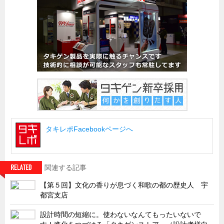
船舶・港湾設備
試作・特注品の事例集
SDGs配慮・脱炭素
省力化製品
配電盤・分電盤・キュービクル
医療・福祉・介護関連
ロボット・自動化装置関連
タキレポFacebookページへ
二次電池関連
EV・PHEV充電器関連
再生可能エネルギー
関連する記事
農業関連
【第５回】文化の香りが息づく和歌の都の歴史人 宇
都宮支店
半導体製造装置関連
共同溝・無電柱化関連
設計時間の短縮に。使わないなんてもったいないで