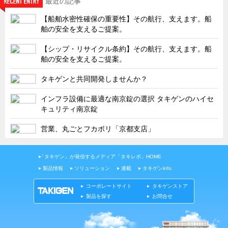
最近の記事
タキゲンinfo.
CATEGORY
【船舶水密性確保の重要性】その航行、支えます。船
お知らせ
舶の安全を支えるご提案。
展示会情報／出展告知
【シップ・リサイクル条約】その航行、支えます。船
展示会情報／報告レポート
舶の安全を支えるご提案。
工場見学
タキゲンと共同開発しませんか？
海外出張
インフラ設備に最適な南京錠の選択 タキゲンのハイセ
社外セミナー
キュリティ南京錠
タキゲンの歴史
営業、丸ごとフカボリ「京都支店」
110周年企画
タキゲン売上ランキング
「タキゲン」が発信するメディア「タキレポ」HOME
製品情報
ソリューション
連載
タキゲンinfo.
展示トラック
コーポレートサイト
タキゲンストア
タキスポ
製品を探す
お問合せ
タキ旅レポ
タキネタ