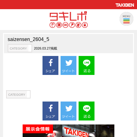
saizensen_2604_5
製品情報
CATEGORY
2026.03.27掲載
CATEGORY
新製品ロケットニュース
ピックアップ製品
製品開発秘話
How to 動画
ハイセキュリティ錠前TAKシリーズ
CATEGORY
staffシリーズ
モニターアーム
CFRP（炭素繊維強化プラスチック）
ソリューション
CATEGORY