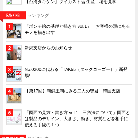
【台湾タキゲン】ダイカスト品 生産工場を見学
キャビネット工業会規格「CA300」集中講義
ランキング
ズバッとお悩み解決 テクニカル Q and A
「ポンチ絵の基礎と描き方 vol.1」 お客様の頭にある
瀧源点回帰
モノを描き出す
光る技術！未来へのモノづくり
新潟支店からのお知らせ
ちょっとユニークなお客様
ビジサスニュース
ECOLOGY NEWS SCRAMBLE
No.0200に代わる「TAK55（タックゴーゴー）」新登
場!
わが街わが支店
支店所在地（歴史探訪）
【第17回】朝鮮王朝にみる二人の賢君 韓国支店
ニッポン再発見
あれこれWATCH
「図面の見方・書き方 vol.1 三角法について」図面と
は製品のデザイン、大きさ、動き、材質などを相手に
こんなとき、どう言うの?
伝える手段の１つ
４コマ漫画 のんきなのんちゃん