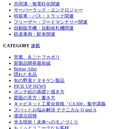
共同溝・無電柱化関連
サーバーラック・エンクロジャー
特装車・バス・トラック関連
フリーザー・フードマシナリー関連
自動販売機・自動改札機関連
鉄道車両・駅舎関連
CATEGORY
連載
営業、丸ごとフカボリ
新製品開発最前線
Before After
隠れた名品
旬の野菜とタキゲン製品
PICK UP NEWS
ポンチ絵の基礎と描き方
図面の見方・書き方
キャビネット工業会規格「CA300」集中講義
ズバッとお悩み解決 テクニカル Q and A
瀧源点回帰
光る技術！未来へのモノづくり
ちょっとユニークなお客様