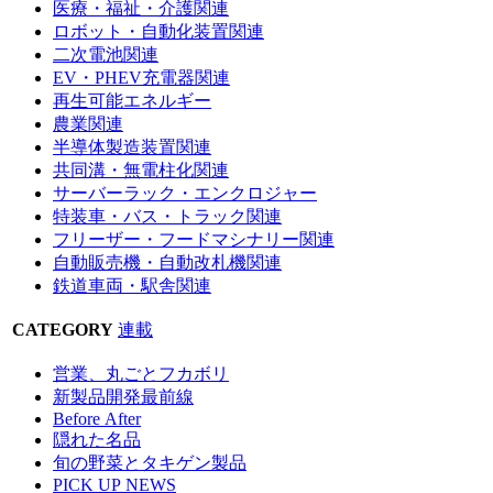
医療・福祉・介護関連
ロボット・自動化装置関連
二次電池関連
EV・PHEV充電器関連
再生可能エネルギー
農業関連
半導体製造装置関連
共同溝・無電柱化関連
サーバーラック・エンクロジャー
特装車・バス・トラック関連
フリーザー・フードマシナリー関連
自動販売機・自動改札機関連
鉄道車両・駅舎関連
CATEGORY
連載
営業、丸ごとフカボリ
新製品開発最前線
Before After
隠れた名品
旬の野菜とタキゲン製品
PICK UP NEWS