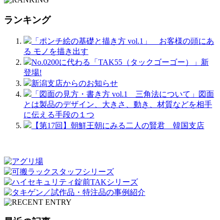
ランキング
「ポンチ絵の基礎と描き方 vol.1」 お客様の頭にあ
る モノを描き出す
No.0200に代わる「TAK55（タックゴーゴー）」新
登場!
新潟支店からのお知らせ
「図面の見方・書き方 vol.1 三角法について」図面
とは製品のデザイン、大きさ、動き、材質などを相手
に伝える手段の１つ
【第17回】朝鮮王朝にみる二人の賢君 韓国支店