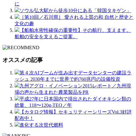
に
ソウル弘大駅から徒歩10分にある「韓国タキゲン」
［第10回／石川県］ 愛される上質の和 自然と歴史と
文化の趣
【船舶水密性確保の重要性】その航行、支えます。
船舶の安全を支えるご提案。
オススメの記事
第４次AIブームが生み出すデータセンターの建設ラ
ッシュ 2030年までに世界で約760兆円の設備投資
九州アグロ・イノベーション2015レポート／九州現
場の声から生まれた農業製品をPR
平成27年に日本国内で排出されたダイオキシン類の
総量、118〜120g-TEQ／年
【カタログ情報】セキュリティーシリーズVol.3好評
配布中！
進化する次世代燃料