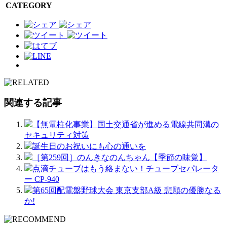
CATEGORY
関連する記事
【無電柱化事業】国土交通省が進める電線共同溝の
セキュリティ対策
誕生日のお祝いにも心の通いを
［第259回］のんきなのんちゃん【季節の味覚】
点滴チューブはもう絡まない！チューブセパレータ
ー CP-940
第65回配電盤野球大会 東京支部A級 悲願の優勝なる
か!