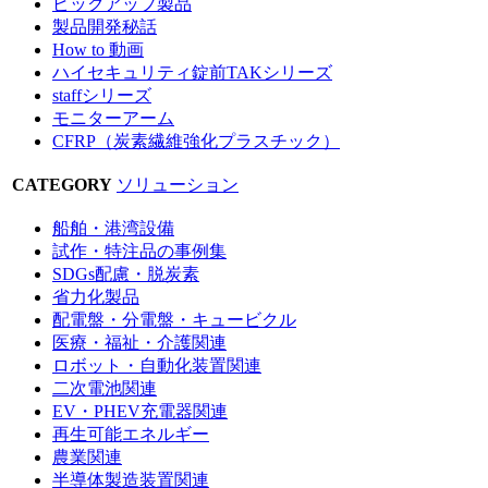
ピックアップ製品
製品開発秘話
How to 動画
ハイセキュリティ錠前TAKシリーズ
staffシリーズ
モニターアーム
CFRP（炭素繊維強化プラスチック）
CATEGORY
ソリューション
船舶・港湾設備
試作・特注品の事例集
SDGs配慮・脱炭素
省力化製品
配電盤・分電盤・キュービクル
医療・福祉・介護関連
ロボット・自動化装置関連
二次電池関連
EV・PHEV充電器関連
再生可能エネルギー
農業関連
半導体製造装置関連