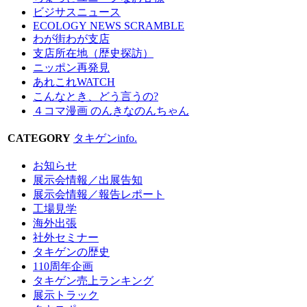
ビジサスニュース
ECOLOGY NEWS SCRAMBLE
わが街わが支店
支店所在地（歴史探訪）
ニッポン再発見
あれこれWATCH
こんなとき、どう言うの?
４コマ漫画 のんきなのんちゃん
CATEGORY
タキゲンinfo.
お知らせ
展示会情報／出展告知
展示会情報／報告レポート
工場見学
海外出張
社外セミナー
タキゲンの歴史
110周年企画
タキゲン売上ランキング
展示トラック