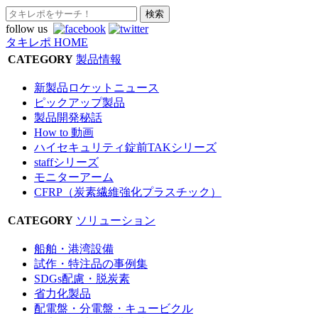
follow us
タキレポ HOME
CATEGORY
製品情報
新製品ロケットニュース
ピックアップ製品
製品開発秘話
How to 動画
ハイセキュリティ錠前TAKシリーズ
staffシリーズ
モニターアーム
CFRP（炭素繊維強化プラスチック）
CATEGORY
ソリューション
船舶・港湾設備
試作・特注品の事例集
SDGs配慮・脱炭素
省力化製品
配電盤・分電盤・キュービクル