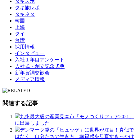
タキスポ
タキ旅レポ
タキネタ
韓国
上海
タイ
台湾
採用情報
インタビュー
入社１年目アンケート
入社式・創立記念式典
新年賀詞交歓会
メディア情報
関連する記事
九州最大級の産業見本市「モノづくりフェア2021」
に出展しました
デンマーク発の「ヒュッゲ」に世界が注目！真似で
はなく、自分たちの生き方、幸福感を見直すきっかけ