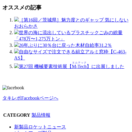
オススメの記事
［第16回／茨城県］魅力度とのギャップ 気にしない
おおらかさ
世界の海に流出しているプラスチックごみの総量
「478万〜1,275万トン」
26年ぶりに30％台に戻った木材自給率31.2％
自由なサイズで注文できる組立アルミ窓枠【C-463-
AS】
エムテック
第27回 機械要素技術展【
M-Tech
】に出展しました
タキレポFacebookページへ
CATEGORY
製品情報
新製品ロケットニュース