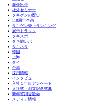
海外出張
社外セミナー
タキゲンの歴史
110周年企画
タキゲン売上ランキング
展示トラック
タキスポ
タキ旅レポ
タキネタ
韓国
上海
タイ
台湾
採用情報
インタビュー
入社１年目アンケート
入社式・創立記念式典
新年賀詞交歓会
メディア情報