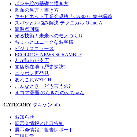
ポンチ絵の基礎と描き方
図面の見方・書き方
キャビネット工業会規格「CA300」集中講義
ズバッとお悩み解決 テクニカル Q and A
瀧源点回帰
光る技術！未来へのモノづくり
ちょっとユニークなお客様
ビジサスニュース
ECOLOGY NEWS SCRAMBLE
わが街わが支店
支店所在地（歴史探訪）
ニッポン再発見
あれこれWATCH
こんなとき、どう言うの?
４コマ漫画 のんきなのんちゃん
CATEGORY
タキゲンinfo.
お知らせ
展示会情報／出展告知
展示会情報／報告レポート
工場見学