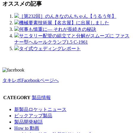
オススメの記事
［第232回］のんきなのんちゃん【うるう年】
機械要素技術展【名古屋】に出展しました
何事も慎重に― それが長続きの秘訣
サニタリー配管の組立てと分解がスムーズに ファス
ナー型ヘルールクランプ1.5 C-1961
タイ式ウェディングレポート
タキレポFacebookページへ
CATEGORY
製品情報
新製品ロケットニュース
ピックアップ製品
製品開発秘話
How to 動画