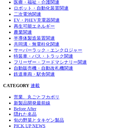
医療・福祉・介護関連
ロボット・自動化装置関連
二次電池関連
EV・PHEV充電器関連
再生可能エネルギー
農業関連
半導体製造装置関連
共同溝・無電柱化関連
サーバーラック・エンクロジャー
特装車・バス・トラック関連
フリーザー・フードマシナリー関連
自動販売機・自動改札機関連
鉄道車両・駅舎関連
CATEGORY
連載
営業、丸ごとフカボリ
新製品開発最前線
Before After
隠れた名品
旬の野菜とタキゲン製品
PICK UP NEWS