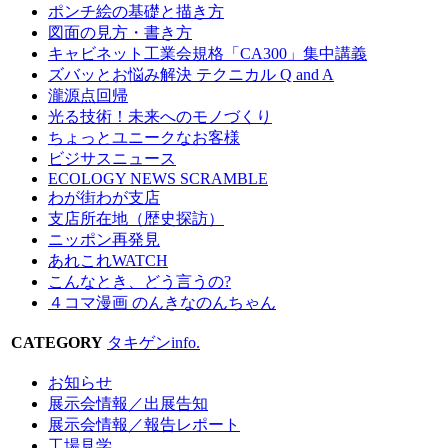
ポンチ絵の基礎と描き方
図面の見方・書き方
キャビネット工業会規格「CA300」集中講義
ズバッとお悩み解決 テクニカル Q and A
瀧源点回帰
光る技術！未来へのモノづくり
ちょっとユニークなお客様
ビジサスニュース
ECOLOGY NEWS SCRAMBLE
わが街わが支店
支店所在地（歴史探訪）
ニッポン再発見
あれこれWATCH
こんなとき、どう言うの?
４コマ漫画 のんきなのんちゃん
CATEGORY
タキゲンinfo.
お知らせ
展示会情報／出展告知
展示会情報／報告レポート
工場見学