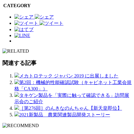
CATEGORY
関連する記事
メカトロテック ジャパン 2019 に出展しました
第2回：機械的性能確認試験（キャビネット工業会規
格「CA300」）
タキゲン製品を「実際に触って確認できる」訪問展
示会のご紹介
［第276回］のんきなのんちゃん【新天皇即位】
2021新製品 農業関連製品開発ストーリー