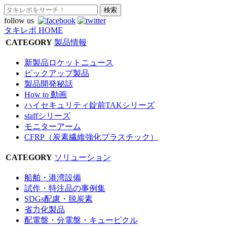
follow us
タキレポ HOME
CATEGORY
製品情報
新製品ロケットニュース
ピックアップ製品
製品開発秘話
How to 動画
ハイセキュリティ錠前TAKシリーズ
staffシリーズ
モニターアーム
CFRP（炭素繊維強化プラスチック）
CATEGORY
ソリューション
船舶・港湾設備
試作・特注品の事例集
SDGs配慮・脱炭素
省力化製品
配電盤・分電盤・キュービクル