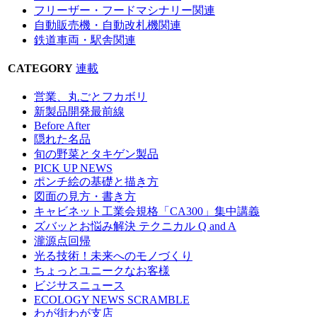
フリーザー・フードマシナリー関連
自動販売機・自動改札機関連
鉄道車両・駅舎関連
CATEGORY
連載
営業、丸ごとフカボリ
新製品開発最前線
Before After
隠れた名品
旬の野菜とタキゲン製品
PICK UP NEWS
ポンチ絵の基礎と描き方
図面の見方・書き方
キャビネット工業会規格「CA300」集中講義
ズバッとお悩み解決 テクニカル Q and A
瀧源点回帰
光る技術！未来へのモノづくり
ちょっとユニークなお客様
ビジサスニュース
ECOLOGY NEWS SCRAMBLE
わが街わが支店