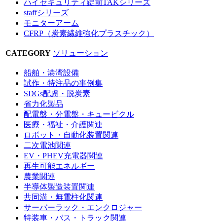
ハイセキュリティ錠前TAKシリーズ
staffシリーズ
モニターアーム
CFRP（炭素繊維強化プラスチック）
CATEGORY
ソリューション
船舶・港湾設備
試作・特注品の事例集
SDGs配慮・脱炭素
省力化製品
配電盤・分電盤・キュービクル
医療・福祉・介護関連
ロボット・自動化装置関連
二次電池関連
EV・PHEV充電器関連
再生可能エネルギー
農業関連
半導体製造装置関連
共同溝・無電柱化関連
サーバーラック・エンクロジャー
特装車・バス・トラック関連