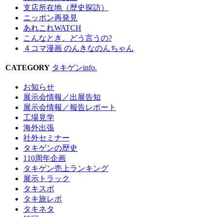
支店所在地（歴史探訪）
ニッポン再発見
あれこれWATCH
こんなとき、どう言うの?
４コマ漫画 のんきなのんちゃん
CATEGORY
タキゲンinfo.
お知らせ
展示会情報／出展告知
展示会情報／報告レポート
工場見学
海外出張
社外セミナー
タキゲンの歴史
110周年企画
タキゲン売上ランキング
展示トラック
タキスポ
タキ旅レポ
タキネタ