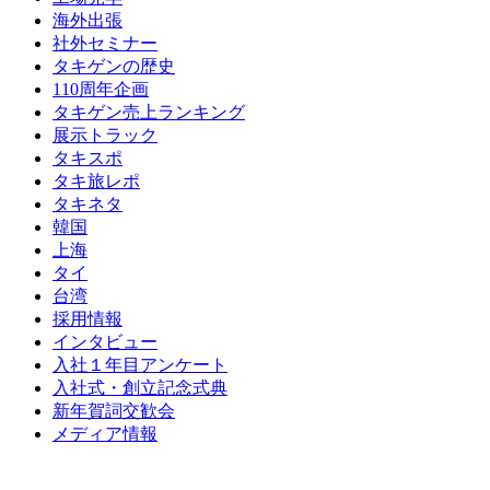
海外出張
社外セミナー
タキゲンの歴史
110周年企画
タキゲン売上ランキング
展示トラック
タキスポ
タキ旅レポ
タキネタ
韓国
上海
タイ
台湾
採用情報
インタビュー
入社１年目アンケート
入社式・創立記念式典
新年賀詞交歓会
メディア情報