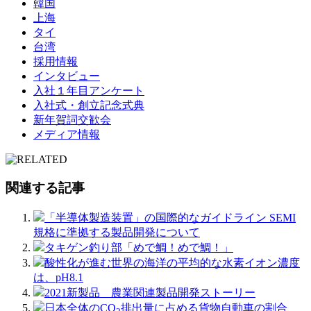
韓国
上海
タイ
台湾
採用情報
インタビュー
入社１年目アンケート
入社式・創立記念式典
新年賀詞交歓会
メディア情報
関連する記事
「半導体製造装置」の国際的なガイドライン SEMI
規格に準拠する製品開発について
タキゲン釣り部「めで鯛！めで鯛！」
酸性化が進む世界の海洋の平均的な水素イオン濃度
は、pH8.1
2021新製品 農業関連製品開発ストーリー
日本全体のCO
排出量に占める貨物自動車の割合