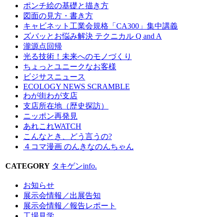
ポンチ絵の基礎と描き方
図面の見方・書き方
キャビネット工業会規格「CA300」集中講義
ズバッとお悩み解決 テクニカル Q and A
瀧源点回帰
光る技術！未来へのモノづくり
ちょっとユニークなお客様
ビジサスニュース
ECOLOGY NEWS SCRAMBLE
わが街わが支店
支店所在地（歴史探訪）
ニッポン再発見
あれこれWATCH
こんなとき、どう言うの?
４コマ漫画 のんきなのんちゃん
CATEGORY
タキゲンinfo.
お知らせ
展示会情報／出展告知
展示会情報／報告レポート
工場見学