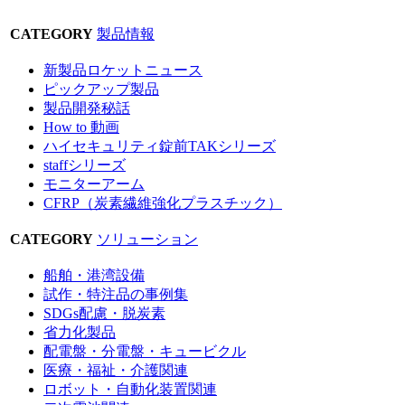
CATEGORY
製品情報
新製品ロケットニュース
ピックアップ製品
製品開発秘話
How to 動画
ハイセキュリティ錠前TAKシリーズ
staffシリーズ
モニターアーム
CFRP（炭素繊維強化プラスチック）
CATEGORY
ソリューション
船舶・港湾設備
試作・特注品の事例集
SDGs配慮・脱炭素
省力化製品
配電盤・分電盤・キュービクル
医療・福祉・介護関連
ロボット・自動化装置関連