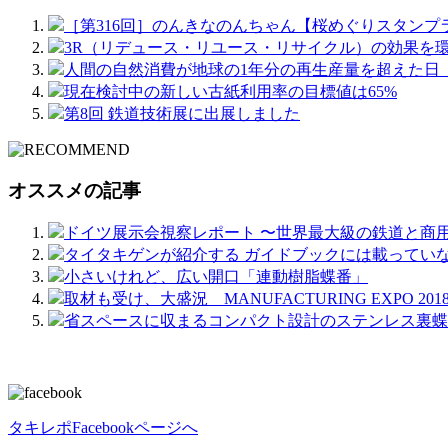
［第316回］のんきなのんちゃん【桜めぐりスタンプ
3R（リデュース・リユース・リサイクル）の効果を
人間の自然消費が地球の1年分の再生産量を超えた日
現在検討中の新しい古紙利用率の目標値は65%
第8回 鉄道技術展に出展しました
オススメの記事
ドイツ展示会視察レポート 〜世界最大級の鉄道と商
タイタキゲンが紹介する ガイドブックには載ってい
小さいけれど、広い開口「連動樹脂蝶番」
取材も受け、大盛況 MANUFACTURING EXPO 201
省スペースに収まるコンパクト設計のステンレス裏蝶板【
タキレポFacebookページへ