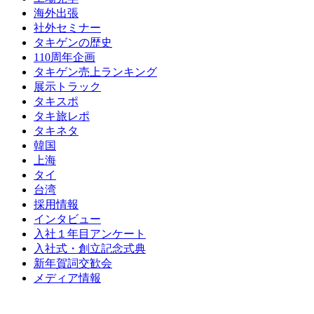
海外出張
社外セミナー
タキゲンの歴史
110周年企画
タキゲン売上ランキング
展示トラック
タキスポ
タキ旅レポ
タキネタ
韓国
上海
タイ
台湾
採用情報
インタビュー
入社１年目アンケート
入社式・創立記念式典
新年賀詞交歓会
メディア情報