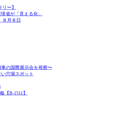
ラリー】
環境省が「見える化」
 ８月８日
用車の国際展示会を視察〜
ない穴場スポット
8
B-1511】