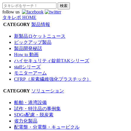
follow us
タキレポ HOME
CATEGORY
製品情報
新製品ロケットニュース
ピックアップ製品
製品開発秘話
How to 動画
ハイセキュリティ錠前TAKシリーズ
staffシリーズ
モニターアーム
CFRP（炭素繊維強化プラスチック）
CATEGORY
ソリューション
船舶・港湾設備
試作・特注品の事例集
SDGs配慮・脱炭素
省力化製品
配電盤・分電盤・キュービクル