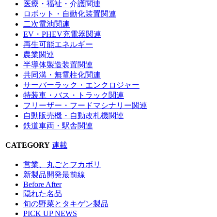
医療・福祉・介護関連
ロボット・自動化装置関連
二次電池関連
EV・PHEV充電器関連
再生可能エネルギー
農業関連
半導体製造装置関連
共同溝・無電柱化関連
サーバーラック・エンクロジャー
特装車・バス・トラック関連
フリーザー・フードマシナリー関連
自動販売機・自動改札機関連
鉄道車両・駅舎関連
CATEGORY
連載
営業、丸ごとフカボリ
新製品開発最前線
Before After
隠れた名品
旬の野菜とタキゲン製品
PICK UP NEWS