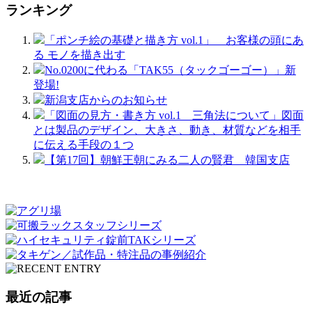
ランキング
「ポンチ絵の基礎と描き方 vol.1」 お客様の頭にあ
る モノを描き出す
No.0200に代わる「TAK55（タックゴーゴー）」新
登場!
新潟支店からのお知らせ
「図面の見方・書き方 vol.1 三角法について」図面
とは製品のデザイン、大きさ、動き、材質などを相手
に伝える手段の１つ
【第17回】朝鮮王朝にみる二人の賢君 韓国支店
最近の記事