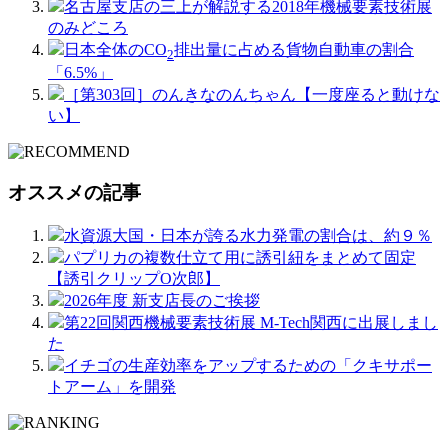
名古屋支店の三上が解説する2018年機械要素技術展
のみどころ
日本全体のCO
排出量に占める貨物自動車の割合
2
「6.5%」
［第303回］のんきなのんちゃん【一度座ると動けな
い】
オススメの記事
水資源大国・日本が誇る水力発電の割合は、約９％
パプリカの複数仕立て用に誘引紐をまとめて固定
【誘引クリップO次郎】
2026年度 新支店長のご挨拶
第22回関西機械要素技術展 M-Tech関西に出展しまし
た
イチゴの生産効率をアップするための「クキサポー
トアーム」を開発