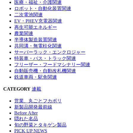
医療・福祉・介護関連
ロボット・自動化装置関連
二次電池関連
EV・PHEV充電器関連
再生可能エネルギー
農業関連
半導体製造装置関連
共同溝・無電柱化関連
サーバーラック・エンクロジャー
特装車・バス・トラック関連
フリーザー・フードマシナリー関連
自動販売機・自動改札機関連
鉄道車両・駅舎関連
CATEGORY
連載
営業、丸ごとフカボリ
新製品開発最前線
Before After
隠れた名品
旬の野菜とタキゲン製品
PICK UP NEWS