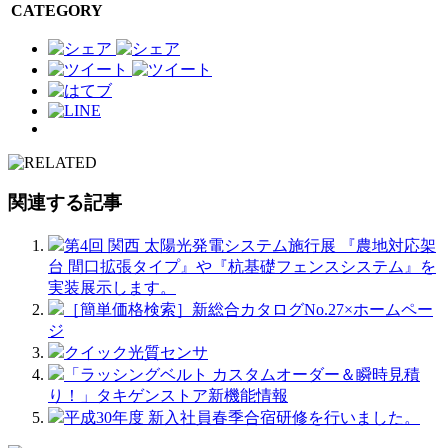
CATEGORY
関連する記事
第4回 関西 太陽光発電システム施行展 『農地対応架
台 間口拡張タイプ』や『杭基礎フェンスシステム』を
実装展示します。
［簡単価格検索］新総合カタログNo.27×ホームペー
ジ
クイック光質センサ
「ラッシングベルト カスタムオーダー＆瞬時見積
り！」タキゲンストア新機能情報
平成30年度 新入社員春季合宿研修を行いました。