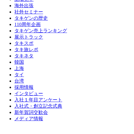
海外出張
社外セミナー
タキゲンの歴史
110周年企画
タキゲン売上ランキング
展示トラック
タキスポ
タキ旅レポ
タキネタ
韓国
上海
タイ
台湾
採用情報
インタビュー
入社１年目アンケート
入社式・創立記念式典
新年賀詞交歓会
メディア情報