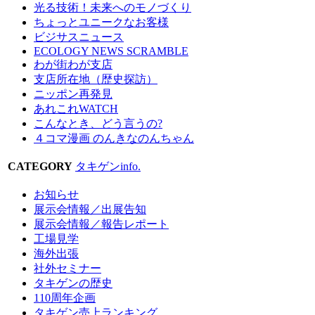
光る技術！未来へのモノづくり
ちょっとユニークなお客様
ビジサスニュース
ECOLOGY NEWS SCRAMBLE
わが街わが支店
支店所在地（歴史探訪）
ニッポン再発見
あれこれWATCH
こんなとき、どう言うの?
４コマ漫画 のんきなのんちゃん
CATEGORY
タキゲンinfo.
お知らせ
展示会情報／出展告知
展示会情報／報告レポート
工場見学
海外出張
社外セミナー
タキゲンの歴史
110周年企画
タキゲン売上ランキング