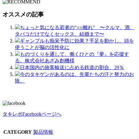
オススメの記事
ちょっと気になる若者の“○○離れ” 〜クルマ、酒、
タバコだけでなくセックス、結婚まで〜
ギャンブルも痴呆予防に効果？手足を動かし、頭を
使うことが脳の活性化に
ものづくりを通して、働くひとの『夢』を応援す
る。株式会社あざみ創機様
日本国内の旅客輸送に占める鉄道の割合、29％
今のタキゲンがあるのは、先輩たちの汗と努力のお
陰。
タキレポFacebookページへ
CATEGORY
製品情報