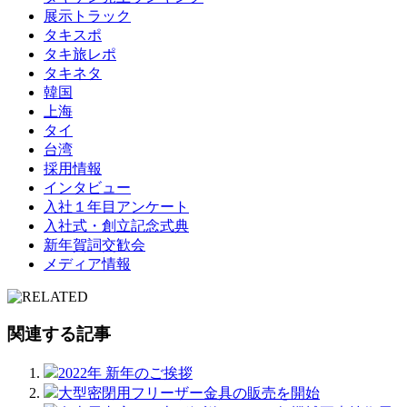
展示トラック
タキスポ
タキ旅レポ
タキネタ
韓国
上海
タイ
台湾
採用情報
インタビュー
入社１年目アンケート
入社式・創立記念式典
新年賀詞交歓会
メディア情報
関連する記事
2022年 新年のご挨拶
大型密閉用フリーザー金具の販売を開始