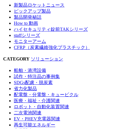
新製品ロケットニュース
ピックアップ製品
製品開発秘話
How to 動画
ハイセキュリティ錠前TAKシリーズ
staffシリーズ
モニターアーム
CFRP（炭素繊維強化プラスチック）
CATEGORY
ソリューション
船舶・港湾設備
試作・特注品の事例集
SDGs配慮・脱炭素
省力化製品
配電盤・分電盤・キュービクル
医療・福祉・介護関連
ロボット・自動化装置関連
二次電池関連
EV・PHEV充電器関連
再生可能エネルギー