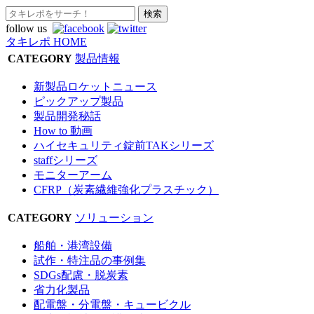
follow us
タキレポ HOME
CATEGORY
製品情報
新製品ロケットニュース
ピックアップ製品
製品開発秘話
How to 動画
ハイセキュリティ錠前TAKシリーズ
staffシリーズ
モニターアーム
CFRP（炭素繊維強化プラスチック）
CATEGORY
ソリューション
船舶・港湾設備
試作・特注品の事例集
SDGs配慮・脱炭素
省力化製品
配電盤・分電盤・キュービクル