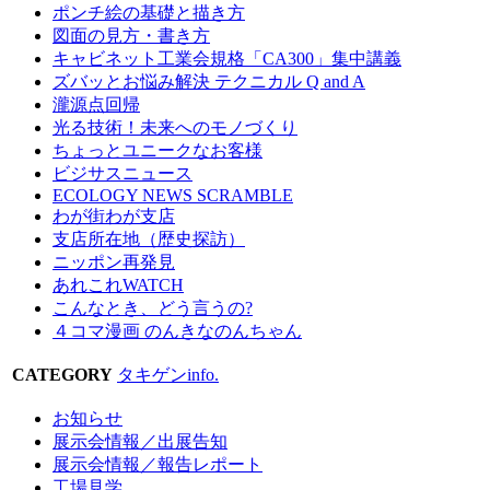
ポンチ絵の基礎と描き方
図面の見方・書き方
キャビネット工業会規格「CA300」集中講義
ズバッとお悩み解決 テクニカル Q and A
瀧源点回帰
光る技術！未来へのモノづくり
ちょっとユニークなお客様
ビジサスニュース
ECOLOGY NEWS SCRAMBLE
わが街わが支店
支店所在地（歴史探訪）
ニッポン再発見
あれこれWATCH
こんなとき、どう言うの?
４コマ漫画 のんきなのんちゃん
CATEGORY
タキゲンinfo.
お知らせ
展示会情報／出展告知
展示会情報／報告レポート
工場見学