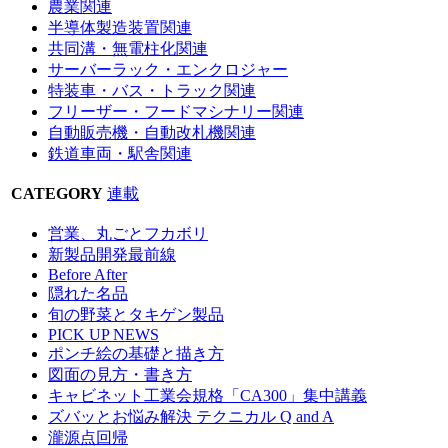
農業関連
半導体製造装置関連
共同溝・無電柱化関連
サーバーラック・エンクロジャー
特装車・バス・トラック関連
フリーザー・フードマシナリー関連
自動販売機・自動改札機関連
鉄道車両・駅舎関連
CATEGORY
連載
営業、丸ごとフカボリ
新製品開発最前線
Before After
隠れた名品
旬の野菜とタキゲン製品
PICK UP NEWS
ポンチ絵の基礎と描き方
図面の見方・書き方
キャビネット工業会規格「CA300」集中講義
ズバッとお悩み解決 テクニカル Q and A
瀧源点回帰