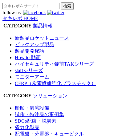
follow us
タキレポ HOME
CATEGORY
製品情報
新製品ロケットニュース
ピックアップ製品
製品開発秘話
How to 動画
ハイセキュリティ錠前TAKシリーズ
staffシリーズ
モニターアーム
CFRP（炭素繊維強化プラスチック）
CATEGORY
ソリューション
船舶・港湾設備
試作・特注品の事例集
SDGs配慮・脱炭素
省力化製品
配電盤・分電盤・キュービクル