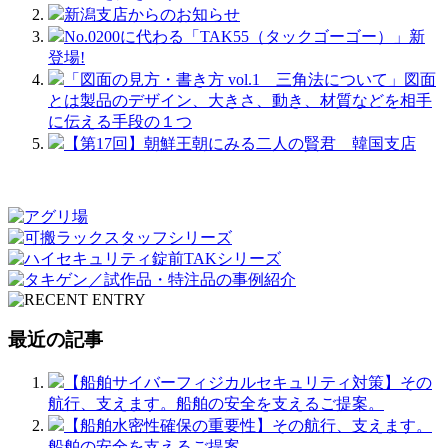
新潟支店からのお知らせ
No.0200に代わる「TAK55（タックゴーゴー）」新
登場!
「図面の見方・書き方 vol.1 三角法について」図面
とは製品のデザイン、大きさ、動き、材質などを相手
に伝える手段の１つ
【第17回】朝鮮王朝にみる二人の賢君 韓国支店
最近の記事
【船舶サイバーフィジカルセキュリティ対策】その
航行、支えます。船舶の安全を支えるご提案。
【船舶水密性確保の重要性】その航行、支えます。
船舶の安全を支えるご提案。