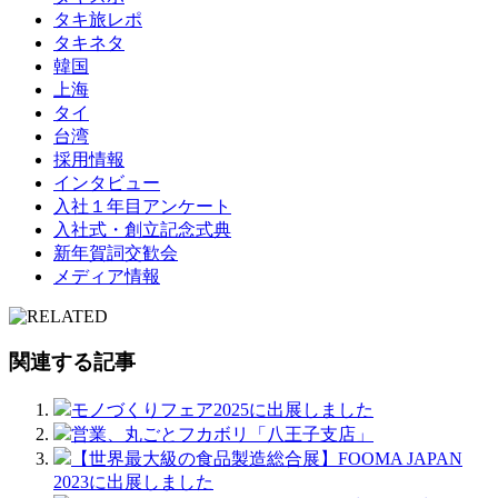
タキ旅レポ
タキネタ
韓国
上海
タイ
台湾
採用情報
インタビュー
入社１年目アンケート
入社式・創立記念式典
新年賀詞交歓会
メディア情報
関連する記事
モノづくりフェア2025に出展しました
営業、丸ごとフカボリ「八王子支店」
【世界最大級の食品製造総合展】FOOMA JAPAN
2023に出展しました