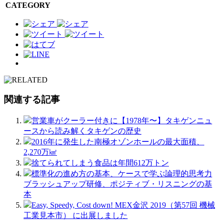
CATEGORY
関連する記事
営業車がクーラー付きに【1978年〜】タキゲンニュ
ースから読み解くタキゲンの歴史
2016年に発生した南極オゾンホールの最大面積、
2,270万㎢
捨てられてしまう食品は年間612万トン
標準化の進め方の基本、ケースで学ぶ論理的思考力
ブラッシュアップ研修、ポジティブ・リスニングの基
本
Easy, Speedy, Cost down! MEX金沢 2019（第57回 機械
工業見本市） に出展しました