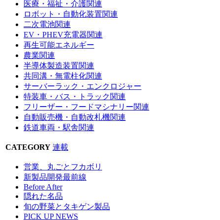
医療・福祉・介護関連
ロボット・自動化装置関連
二次電池関連
EV・PHEV充電器関連
再生可能エネルギー
農業関連
半導体製造装置関連
共同溝・無電柱化関連
サーバーラック・エンクロジャー
特装車・バス・トラック関連
フリーザー・フードマシナリー関連
自動販売機・自動改札機関連
鉄道車両・駅舎関連
CATEGORY
連載
営業、丸ごとフカボリ
新製品開発最前線
Before After
隠れた名品
旬の野菜とタキゲン製品
PICK UP NEWS