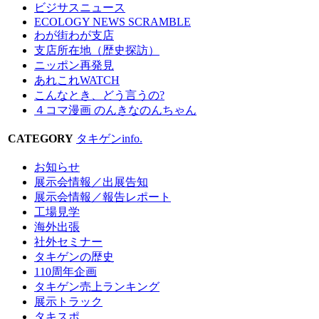
ビジサスニュース
ECOLOGY NEWS SCRAMBLE
わが街わが支店
支店所在地（歴史探訪）
ニッポン再発見
あれこれWATCH
こんなとき、どう言うの?
４コマ漫画 のんきなのんちゃん
CATEGORY
タキゲンinfo.
お知らせ
展示会情報／出展告知
展示会情報／報告レポート
工場見学
海外出張
社外セミナー
タキゲンの歴史
110周年企画
タキゲン売上ランキング
展示トラック
タキスポ