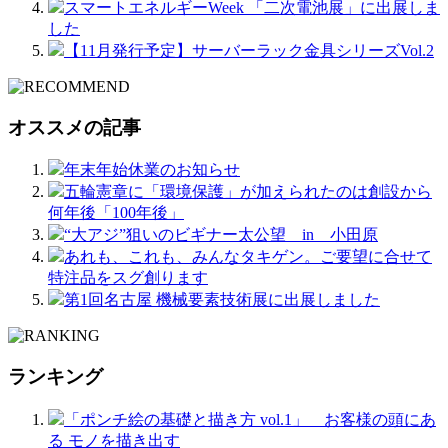
スマートエネルギーWeek 「二次電池展」に出展しま
した
【11月発行予定】サーバーラック金具シリーズVol.2
オススメの記事
年末年始休業のお知らせ
五輪憲章に「環境保護」が加えられたのは創設から
何年後「100年後」
“大アジ”狙いのビギナー太公望 in 小田原
あれも、これも、みんなタキゲン。ご要望に合せて
特注品をスグ創ります
第1回名古屋 機械要素技術展に出展しました
ランキング
「ポンチ絵の基礎と描き方 vol.1」 お客様の頭にあ
る モノを描き出す