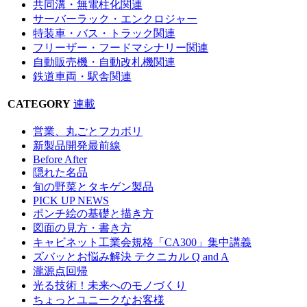
共同溝・無電柱化関連
サーバーラック・エンクロジャー
特装車・バス・トラック関連
フリーザー・フードマシナリー関連
自動販売機・自動改札機関連
鉄道車両・駅舎関連
CATEGORY
連載
営業、丸ごとフカボリ
新製品開発最前線
Before After
隠れた名品
旬の野菜とタキゲン製品
PICK UP NEWS
ポンチ絵の基礎と描き方
図面の見方・書き方
キャビネット工業会規格「CA300」集中講義
ズバッとお悩み解決 テクニカル Q and A
瀧源点回帰
光る技術！未来へのモノづくり
ちょっとユニークなお客様