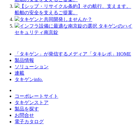
【シップ・リサイクル条約】その航行、支えます。
船舶の安全を支えるご提案。
タキゲンと共同開発しませんか？
インフラ設備に最適な南京錠の選択 タキゲンのハイ
セキュリティ南京錠
「タキゲン」が発信するメディア「タキレポ」HOME
製品情報
ソリューション
連載
タキゲンinfo.
コーポレートサイト
タキゲンストア
製品を探す
お問合せ
電子カタログ