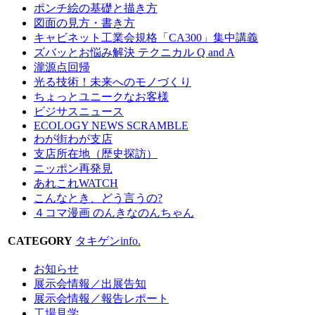
ポンチ絵の基礎と描き方
図面の見方・書き方
キャビネット工業会規格「CA300」集中講義
ズバッとお悩み解決 テクニカル Q and A
瀧源点回帰
光る技術！未来へのモノづくり
ちょっとユニークなお客様
ビジサスニュース
ECOLOGY NEWS SCRAMBLE
わが街わが支店
支店所在地（歴史探訪）
ニッポン再発見
あれこれWATCH
こんなとき、どう言うの?
４コマ漫画 のんきなのんちゃん
CATEGORY
タキゲンinfo.
お知らせ
展示会情報／出展告知
展示会情報／報告レポート
工場見学