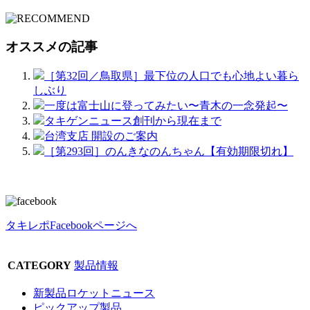
オススメの記事
［第32回／鳥取県］最下位の人口でも心地よい暮ら
しぶり
一度は富士山に登ってみたい〜青木の一念発起〜
タキゲンニュース創刊から現在まで
台湾支店 開設のご案内
［第293回］のんきなのんちゃん【有効期限切れ】
タキレポFacebookページへ
CATEGORY
製品情報
新製品ロケットニュース
ピックアップ製品