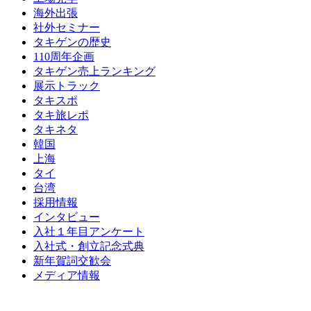
海外出張
社外セミナー
タキゲンの歴史
110周年企画
タキゲン売上ランキング
展示トラック
タキスポ
タキ旅レポ
タキネタ
韓国
上海
タイ
台湾
採用情報
インタビュー
入社１年目アンケート
入社式・創立記念式典
新年賀詞交歓会
メディア情報