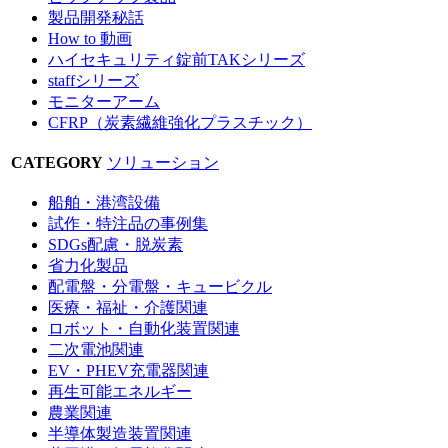
製品開発秘話
How to 動画
ハイセキュリティ錠前TAKシリーズ
staffシリーズ
モニターアーム
CFRP（炭素繊維強化プラスチック）
CATEGORY
ソリューション
船舶・港湾設備
試作・特注品の事例集
SDGs配慮・脱炭素
省力化製品
配電盤・分電盤・キュービクル
医療・福祉・介護関連
ロボット・自動化装置関連
二次電池関連
EV・PHEV充電器関連
再生可能エネルギー
農業関連
半導体製造装置関連