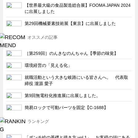
サーバーラック・エンクロジャー
【世界最大級の食品製造総合展】FOOMA JAPAN 2024
に出展しました
特装車・バス・トラック関連
フリーザー・フードマシナリー関連
第29回機械要素技術展【東京】に出展しました
自動販売機・自動改札機関連
オススメの記事
鉄道車両・駅舎関連
［第259回］のんきなのんちゃん【季節の味覚】
連載
CATEGORY
営業、丸ごとフカボリ
環境経営の「見える化」
新製品開発最前線
就職活動という大きな岐路にいる皆さんへ。 代表取
締役 瀧源 愛子
Before After
隠れた名品
第9回無電柱化推進展に出展しました。
旬の野菜とタキゲン製品
簡易ロックで可動パーツを固定【C-1688】
PICK UP NEWS
ランキング
ポンチ絵の基礎と描き方
図面の見方・書き方
「ポンチ絵の基礎と描き方 vol.1」 お客様の頭にある