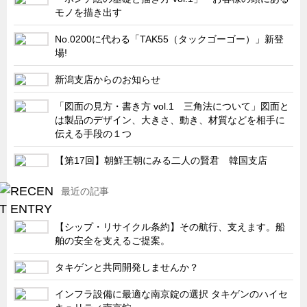
モノを描き出す
キャビネット工業会規格「CA300」集中講義
No.0200に代わる「TAK55（タックゴーゴー）」新登
ズバッとお悩み解決 テクニカル Q and A
場!
瀧源点回帰
新潟支店からのお知らせ
光る技術！未来へのモノづくり
「図面の見方・書き方 vol.1 三角法について」図面と
ちょっとユニークなお客様
は製品のデザイン、大きさ、動き、材質などを相手に
ビジサスニュース
伝える手段の１つ
ECOLOGY NEWS SCRAMBLE
【第17回】朝鮮王朝にみる二人の賢君 韓国支店
わが街わが支店
最近の記事
支店所在地（歴史探訪）
ニッポン再発見
【シップ・リサイクル条約】その航行、支えます。船
舶の安全を支えるご提案。
あれこれWATCH
こんなとき、どう言うの?
タキゲンと共同開発しませんか？
４コマ漫画 のんきなのんちゃん
インフラ設備に最適な南京錠の選択 タキゲンのハイセ