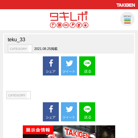
teku_33
製品情報
CATEGORY
2021.08.25掲載
CATEGORY
新製品ロケットニュース
ピックアップ製品
製品開発秘話
How to 動画
ハイセキュリティ錠前TAKシリーズ
CATEGORY
staffシリーズ
モニターアーム
CFRP（炭素繊維強化プラスチック）
ソリューション
CATEGORY