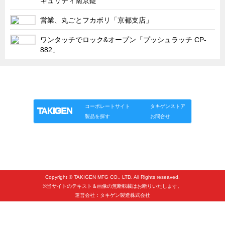
キュリティ南京錠
タキゲンinfo.
CATEGORY
営業、丸ごとフカボリ「京都支店」
お知らせ
展示会情報／出展告知
ワンタッチでロック&オープン「プッシュラッチ CP-
882」
展示会情報／報告レポート
工場見学
「タキゲン」が発信するメディア「タキレポ」HOME
海外出張
製品情報
ソリューション
連載
タキゲンinfo.
社外セミナー
コーポレートサイト
タキゲンストア
製品を探す
お問合せ
タキゲンの歴史
110周年企画
タキゲン売上ランキング
展示トラック
Copyright © TAKIGEN MFG CO., LTD. All Rights reseaved.
タキスポ
※当サイトのテキスト＆画像の無断転載はお断りいたします。
運営会社：タキゲン製造株式会社
タキ旅レポ
タキネタ