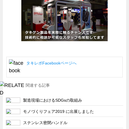
船舶・港湾設備
試作・特注品の事例集
SDGs配慮・脱炭素
省力化製品
配電盤・分電盤・キュービクル
医療・福祉・介護関連
タキレポFacebookページへ
ロボット・自動化装置関連
二次電池関連
EV・PHEV充電器関連
関連する記事
再生可能エネルギー
製造現場におけるSDGsの取組み
農業関連
モノづくりフェア2019 に出展しました
半導体製造装置関連
共同溝・無電柱化関連
ステンレス密閉ハンドル