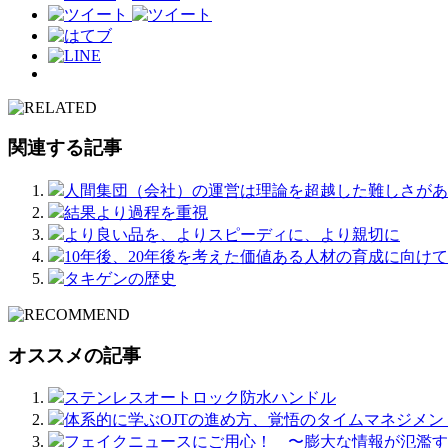
関連する記事
人間集団（会社）の運営は理論を超越した難しさがあ
結果より過程を重視
より良い品を、よりスピーディに、より親切に
10年後、20年後を考えた価値ある人材の育成に向け
タキゲンの歴史
オススメの記事
ステンレスオートロック防水ハンドル
体系的に学ぶOJTの進め方、覚悟のタイムマネジメ
フェイクニュースにご用心！ 〜膨大な情報が氾濫す