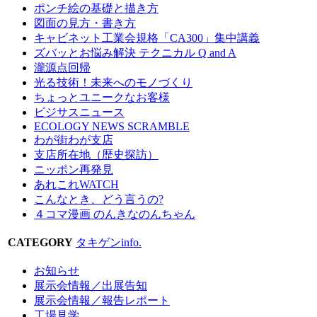
ポンチ絵の基礎と描き方
図面の見方・書き方
キャビネット工業会規格「CA300」集中講義
ズバッとお悩み解決 テクニカル Q and A
瀧源点回帰
光る技術！未来へのモノづくり
ちょっとユニークなお客様
ビジサスニュース
ECOLOGY NEWS SCRAMBLE
わが街わが支店
支店所在地（歴史探訪）
ニッポン再発見
あれこれWATCH
こんなとき、どう言うの?
４コマ漫画 のんきなのんちゃん
CATEGORY
タキゲンinfo.
お知らせ
展示会情報／出展告知
展示会情報／報告レポート
工場見学