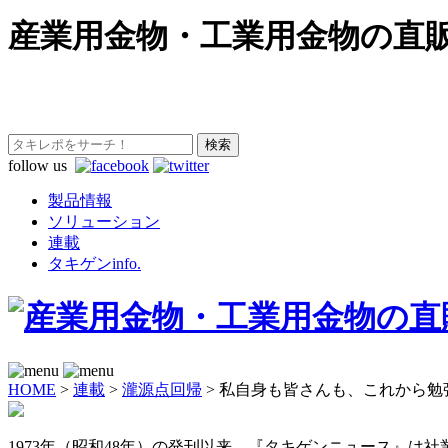
産業用金物・工業用金物の直
follow us
製品情報
ソリューション
連載
タキゲンinfo.
HOME
>
連載
>
瀧源点回帰
>
私自身も皆さんも、これから勉
1973年（昭和48年）の発刊以来、『タキゲンニュース』