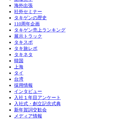
海外出張
社外セミナー
タキゲンの歴史
110周年企画
タキゲン売上ランキング
展示トラック
タキスポ
タキ旅レポ
タキネタ
韓国
上海
タイ
台湾
採用情報
インタビュー
入社１年目アンケート
入社式・創立記念式典
新年賀詞交歓会
メディア情報