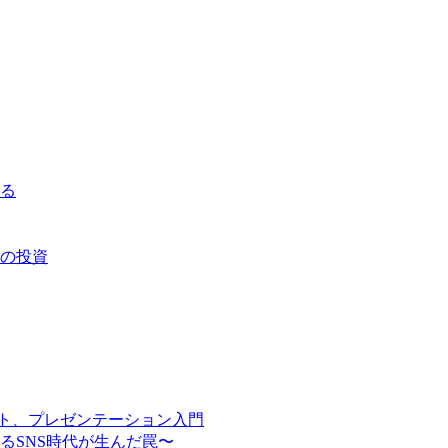
る
ての投資
ント、プレゼンテーション入門
るSNS時代が生んだ罠〜