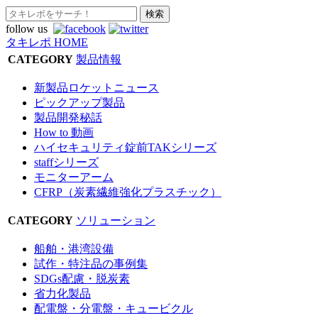
follow us
タキレポ HOME
CATEGORY
製品情報
新製品ロケットニュース
ピックアップ製品
製品開発秘話
How to 動画
ハイセキュリティ錠前TAKシリーズ
staffシリーズ
モニターアーム
CFRP（炭素繊維強化プラスチック）
CATEGORY
ソリューション
船舶・港湾設備
試作・特注品の事例集
SDGs配慮・脱炭素
省力化製品
配電盤・分電盤・キュービクル