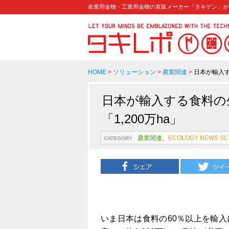
産業用金物・工業用金物の直販メーカー「タキゲン」が
HOME
>
ソリューション
>
農業関連
>
日本が輸入す
日本が輸入する食料の
「1,200万ha」
農業関連
、
ECOLOGY NEWS S
CATEGORY
いま日本は食料の60％以上を輸