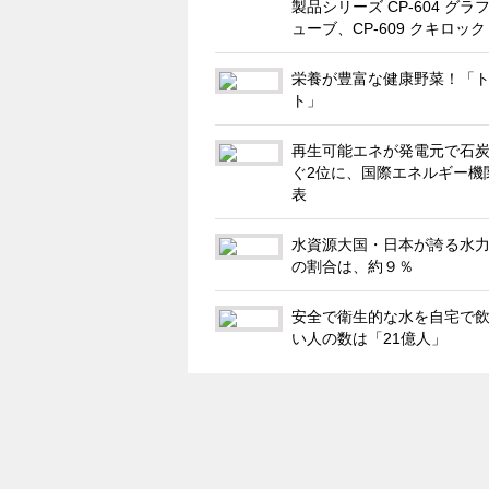
製品シリーズ CP-604 グラ
ューブ、CP-609 クキロック
栄養が豊富な健康野菜！「
ト」
再生可能エネが発電元で石
ぐ2位に、国際エネルギー機
表
水資源大国・日本が誇る水
の割合は、約９％
安全で衛生的な水を自宅で
い人の数は「21億人」