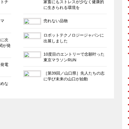
フトチ
家畜にもストレスが少なく健康的
に生きられる環境を
トマ
売れない品物
ロボットテクノロジージャパンに
炭に次
出展しました
関が発
10度目のエントリーで念願叶った
東京マラソンRUN
力発電
［第39回／山口県］先人たちの志
に学び未来の山口が始動
飲めな