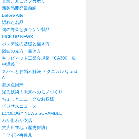
営業、丸ごとフカボリ
新製品開発最前線
Before After
隠れた名品
旬の野菜とタキゲン製品
PICK UP NEWS
ポンチ絵の基礎と描き方
図面の見方・書き方
キャビネット工業会規格「CA300」集
中講義
ズバッとお悩み解決 テクニカル Q and
A
瀧源点回帰
光る技術！未来へのモノづくり
ちょっとユニークなお客様
ビジサスニュース
ECOLOGY NEWS SCRAMBLE
わが街わが支店
支店所在地（歴史探訪）
ニッポン再発見