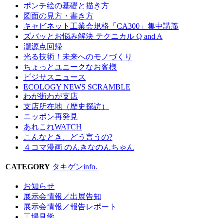
ポンチ絵の基礎と描き方
図面の見方・書き方
キャビネット工業会規格「CA300」集中講義
ズバッとお悩み解決 テクニカル Q and A
瀧源点回帰
光る技術！未来へのモノづくり
ちょっとユニークなお客様
ビジサスニュース
ECOLOGY NEWS SCRAMBLE
わが街わが支店
支店所在地（歴史探訪）
ニッポン再発見
あれこれWATCH
こんなとき、どう言うの?
４コマ漫画 のんきなのんちゃん
CATEGORY
タキゲンinfo.
お知らせ
展示会情報／出展告知
展示会情報／報告レポート
工場見学