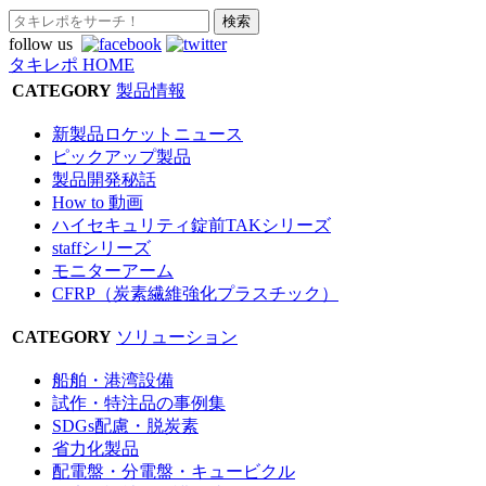
follow us
タキレポ HOME
CATEGORY
製品情報
新製品ロケットニュース
ピックアップ製品
製品開発秘話
How to 動画
ハイセキュリティ錠前TAKシリーズ
staffシリーズ
モニターアーム
CFRP（炭素繊維強化プラスチック）
CATEGORY
ソリューション
船舶・港湾設備
試作・特注品の事例集
SDGs配慮・脱炭素
省力化製品
配電盤・分電盤・キュービクル