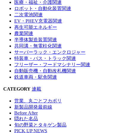
医療・福祉・介護関連
ロボット・自動化装置関連
二次電池関連
EV・PHEV充電器関連
再生可能エネルギー
農業関連
半導体製造装置関連
共同溝・無電柱化関連
サーバーラック・エンクロジャー
特装車・バス・トラック関連
フリーザー・フードマシナリー関連
自動販売機・自動改札機関連
鉄道車両・駅舎関連
CATEGORY
連載
営業、丸ごとフカボリ
新製品開発最前線
Before After
隠れた名品
旬の野菜とタキゲン製品
PICK UP NEWS