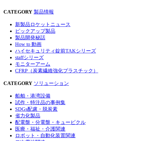
CATEGORY
製品情報
新製品ロケットニュース
ピックアップ製品
製品開発秘話
How to 動画
ハイセキュリティ錠前TAKシリーズ
staffシリーズ
モニターアーム
CFRP（炭素繊維強化プラスチック）
CATEGORY
ソリューション
船舶・港湾設備
試作・特注品の事例集
SDGs配慮・脱炭素
省力化製品
配電盤・分電盤・キュービクル
医療・福祉・介護関連
ロボット・自動化装置関連