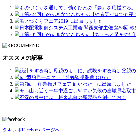
ものづくりを通して、働くひとの『夢』を応援する。
［第324回］のんきなのんちゃん【やる気ゼロでも夜
モノづくりフェア2019 に出展しました
日本配電制御システム工業会 関西支部主催 第58回 
［第295回］のんきなのんちゃん【ちょっと足をのば
オススメの記事
設計をする時は母親のように、試験をする時は父親の
IoT型胎児モニター「分娩監視装置iCTG」
第7回 「産業振興フェア in いわた」に出展しました
海も山も近く一年中過ごしやすい気候の宮城県名取市
不況の最中には、将来志向の新製品を創っておく
タキレポFacebookページへ