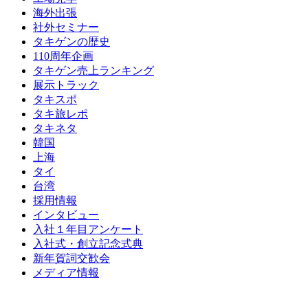
海外出張
社外セミナー
タキゲンの歴史
110周年企画
タキゲン売上ランキング
展示トラック
タキスポ
タキ旅レポ
タキネタ
韓国
上海
タイ
台湾
採用情報
インタビュー
入社１年目アンケート
入社式・創立記念式典
新年賀詞交歓会
メディア情報