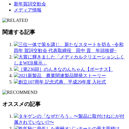
新年賀詞交歓会
メディア情報
関連する記事
三位一体で策を講じ、新たなスタートを切る −令和
四年 賀詞交歓会 代表取締役 田中 貢 年頭挨拶−
大賞に輝きました「メディカルクリエーションふく
しまWEB展示」
［第236回］のんきなのんちゃん【ボーナス】
2021新製品 農業関連製品開発ストーリー
創立107周年 記念式典、平成29年度 入社式
オススメの記事
タキゲンの「なぜだろう」〜製品に取付けねじが付
属されていない!?〜
昨年秋に発生した南極オゾンホールの最大面積は