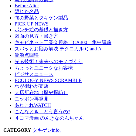
Before After
隠れた名品
旬の野菜とタキゲン製品
PICK UP NEWS
ポンチ絵の基礎と描き方
図面の見方・書き方
キャビネット工業会規格「CA300」集中講義
ズバッとお悩み解決 テクニカル Q and A
瀧源点回帰
光る技術！未来へのモノづくり
ちょっとユニークなお客様
ビジサスニュース
ECOLOGY NEWS SCRAMBLE
わが街わが支店
支店所在地（歴史探訪）
ニッポン再発見
あれこれWATCH
こんなとき、どう言うの?
４コマ漫画 のんきなのんちゃん
CATEGORY
タキゲンinfo.