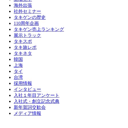
海外出張
社外セミナー
タキゲンの歴史
110周年企画
タキゲン売上ランキング
展示トラック
タキスポ
タキ旅レポ
タキネタ
韓国
上海
タイ
台湾
採用情報
インタビュー
入社１年目アンケート
入社式・創立記念式典
新年賀詞交歓会
メディア情報