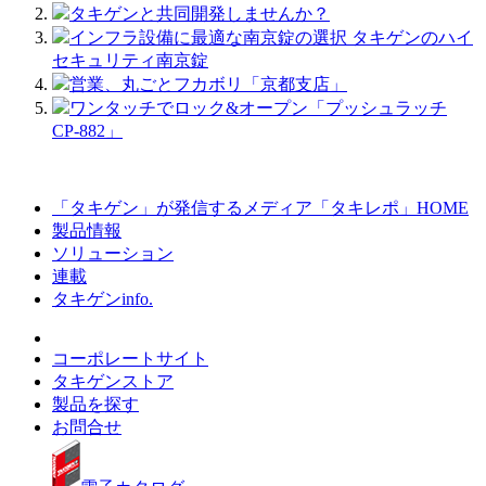
タキゲンと共同開発しませんか？
インフラ設備に最適な南京錠の選択 タキゲンのハイ
セキュリティ南京錠
営業、丸ごとフカボリ「京都支店」
ワンタッチでロック&オープン「プッシュラッチ
CP-882」
「タキゲン」が発信するメディア「タキレポ」HOME
製品情報
ソリューション
連載
タキゲンinfo.
コーポレートサイト
タキゲンストア
製品を探す
お問合せ