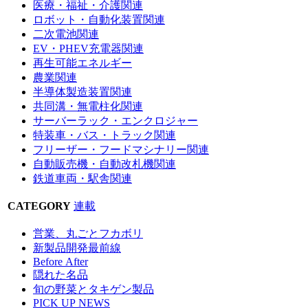
医療・福祉・介護関連
ロボット・自動化装置関連
二次電池関連
EV・PHEV充電器関連
再生可能エネルギー
農業関連
半導体製造装置関連
共同溝・無電柱化関連
サーバーラック・エンクロジャー
特装車・バス・トラック関連
フリーザー・フードマシナリー関連
自動販売機・自動改札機関連
鉄道車両・駅舎関連
CATEGORY
連載
営業、丸ごとフカボリ
新製品開発最前線
Before After
隠れた名品
旬の野菜とタキゲン製品
PICK UP NEWS