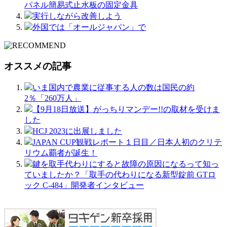
パネル簡易式止水板の固定金具
実行しながら改善しよう
外国では「オールジャパン」で
オススメの記事
いま国内で農業に従事する人の数は国民の約
2％「260万人」
【9月18日放送】がっちりマンデー!!の取材を受けま
した
HCJ 2023に出展しました
JAPAN CUP観戦レポート１日目／日本人初のクリテ
リウム覇者が誕生！
鍵を取手代わりにすると故障の原因になるって知っ
ていましたか？「取手の代わりになる新型錠前 GTロ
ック C-484」開発者インタビュー