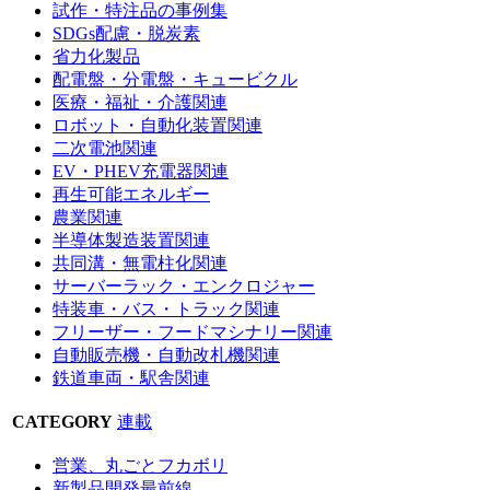
試作・特注品の事例集
SDGs配慮・脱炭素
省力化製品
配電盤・分電盤・キュービクル
医療・福祉・介護関連
ロボット・自動化装置関連
二次電池関連
EV・PHEV充電器関連
再生可能エネルギー
農業関連
半導体製造装置関連
共同溝・無電柱化関連
サーバーラック・エンクロジャー
特装車・バス・トラック関連
フリーザー・フードマシナリー関連
自動販売機・自動改札機関連
鉄道車両・駅舎関連
CATEGORY
連載
営業、丸ごとフカボリ
新製品開発最前線