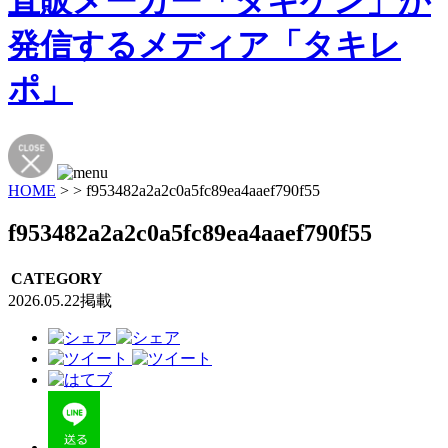
HOME
>
>
f953482a2a2c0a5fc89ea4aaef790f55
f953482a2a2c0a5fc89ea4aaef790f55
CATEGORY
2026.05.22掲載