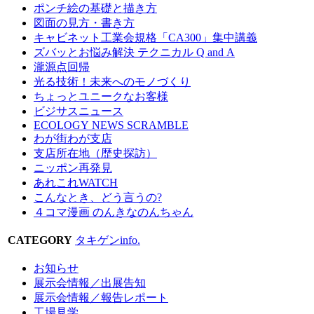
ポンチ絵の基礎と描き方
図面の見方・書き方
キャビネット工業会規格「CA300」集中講義
ズバッとお悩み解決 テクニカル Q and A
瀧源点回帰
光る技術！未来へのモノづくり
ちょっとユニークなお客様
ビジサスニュース
ECOLOGY NEWS SCRAMBLE
わが街わが支店
支店所在地（歴史探訪）
ニッポン再発見
あれこれWATCH
こんなとき、どう言うの?
４コマ漫画 のんきなのんちゃん
CATEGORY
タキゲンinfo.
お知らせ
展示会情報／出展告知
展示会情報／報告レポート
工場見学