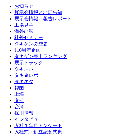
お知らせ
展示会情報／出展告知
展示会情報／報告レポート
工場見学
海外出張
社外セミナー
タキゲンの歴史
110周年企画
タキゲン売上ランキング
展示トラック
タキスポ
タキ旅レポ
タキネタ
韓国
上海
タイ
台湾
採用情報
インタビュー
入社１年目アンケート
入社式・創立記念式典