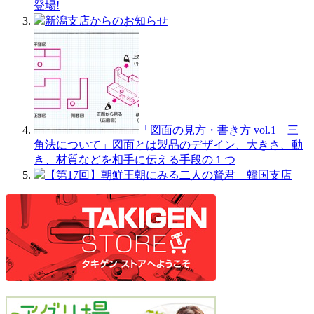
登場!
新潟支店からのお知らせ
「図面の見方・書き方 vol.1 三
角法について」図面とは製品のデザイン、大きさ、動
き、材質などを相手に伝える手段の１つ
【第17回】朝鮮王朝にみる二人の賢君 韓国支店