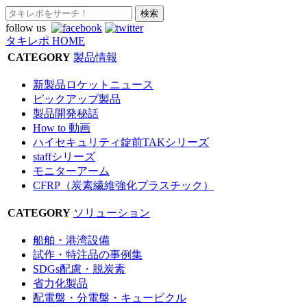
follow us
タキレポ HOME
CATEGORY
製品情報
新製品ロケットニュース
ピックアップ製品
製品開発秘話
How to 動画
ハイセキュリティ錠前TAKシリーズ
staffシリーズ
モニターアーム
CFRP（炭素繊維強化プラスチック）
CATEGORY
ソリューション
船舶・港湾設備
試作・特注品の事例集
SDGs配慮・脱炭素
省力化製品
配電盤・分電盤・キュービクル