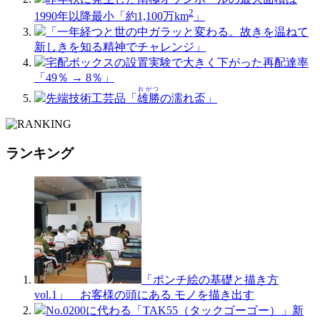
2
1990年以降最小「約1,100万km
」
「一年経つと世の中ガラッと変わる。故きを温ねて
新しきを知る精神でチャレンジ」
宅配ボックスの設置実験で大きく下がった再配達率
「49％ → 8％」
おがつ
先端技術工芸品「
雄勝
の濡れ盃」
ランキング
「ポンチ絵の基礎と描き方
vol.1」 お客様の頭にある モノを描き出す
No.0200に代わる「TAK55（タックゴーゴー）」新