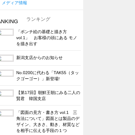
メディア情報
ランキング
「ポンチ絵の基礎と描き方
vol.1」 お客様の頭にある モノ
を描き出す
新潟支店からのお知らせ
No.0200に代わる「TAK55（タッ
クゴーゴー）」新登場!
【第17回】朝鮮王朝にみる二人の
賢君 韓国支店
「図面の見方・書き方 vol.1 三
角法について」図面とは製品のデ
ザイン、大きさ、動き、材質など
を相手に伝える手段の１つ