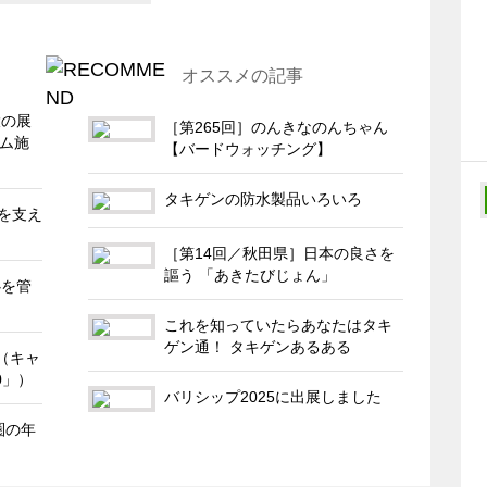
オススメの記事
大の展
［第265回］のんきなのんちゃん
テム施
【バードウォッチング】
タキゲンの防水製品いろいろ
％を支え
［第14回／秋田県］日本の良さを
謳う 「あきたびじょん」
心を管
これを知っていたらあなたはタキ
ゲン通！ タキゲンあるある
（キャ
0」）
バリシップ2025に出展しました
圏の年