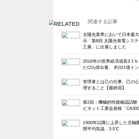
関連する記事
太陽光業界において日本最
示「第8回 太陽光発電シス
工展」に出展しました
2016年の世界経済成長3.1
たCO
排出量、 約321億トン
2
管理者とは己の仕事、己の
理すること【最終回】
第2回：機械的性能確認試験
ビネット工業会規格「CA30
1900年以降に上昇した北極
間平均気温、3.5℃