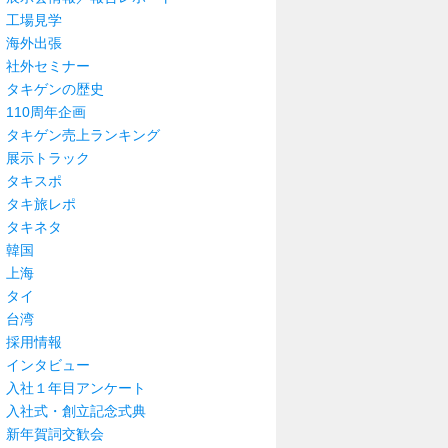
工場見学
海外出張
社外セミナー
タキゲンの歴史
110周年企画
タキゲン売上ランキング
展示トラック
タキスポ
タキ旅レポ
タキネタ
韓国
上海
タイ
台湾
採用情報
インタビュー
入社１年目アンケート
入社式・創立記念式典
新年賀詞交歓会