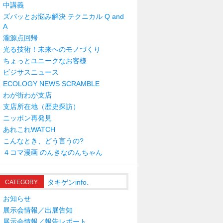
中講義
ズバッとお悩み解決 テクニカル Q and
A
瀧源点回帰
光る技術！未来へのモノづくり
ちょっとユニークなお客様
ビジサスニュース
ECOLOGY NEWS SCRAMBLE
わが街わが支店
支店所在地（歴史探訪）
ニッポン再発見
あれこれWATCH
こんなとき、どう言うの?
４コマ漫画 のんきなのんちゃん
タキゲンinfo.
CATEGORY
お知らせ
展示会情報／出展告知
展示会情報／報告レポート