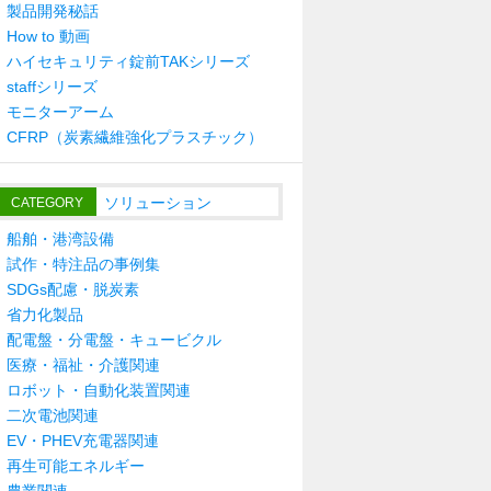
製品開発秘話
How to 動画
ハイセキュリティ錠前TAKシリーズ
staffシリーズ
モニターアーム
CFRP（炭素繊維強化プラスチック）
ソリューション
CATEGORY
船舶・港湾設備
試作・特注品の事例集
SDGs配慮・脱炭素
省力化製品
配電盤・分電盤・キュービクル
医療・福祉・介護関連
ロボット・自動化装置関連
二次電池関連
EV・PHEV充電器関連
再生可能エネルギー