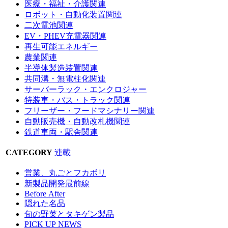
医療・福祉・介護関連
ロボット・自動化装置関連
二次電池関連
EV・PHEV充電器関連
再生可能エネルギー
農業関連
半導体製造装置関連
共同溝・無電柱化関連
サーバーラック・エンクロジャー
特装車・バス・トラック関連
フリーザー・フードマシナリー関連
自動販売機・自動改札機関連
鉄道車両・駅舎関連
CATEGORY
連載
営業、丸ごとフカボリ
新製品開発最前線
Before After
隠れた名品
旬の野菜とタキゲン製品
PICK UP NEWS