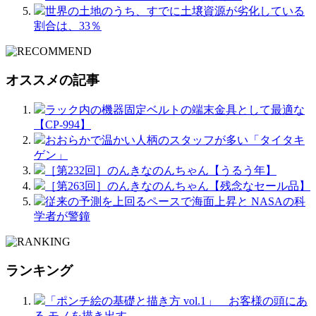
世界の土地のうち、すでに土壌資源が劣化している
割合は、33％
オススメの記事
ラック内の機器固定ベルトの端末金具として最適な
【CP-994】
おおらかで温かい人柄のスタッフが多い「タイタキ
ゲン」
［第232回］のんきなのんちゃん【うるう年】
［第263回］のんきなのんちゃん【残念なセール品】
従来の予測を上回るペースで海面上昇と NASAの科
学者が警鐘
ランキング
「ポンチ絵の基礎と描き方 vol.1」 お客様の頭にあ
る モノを描き出す