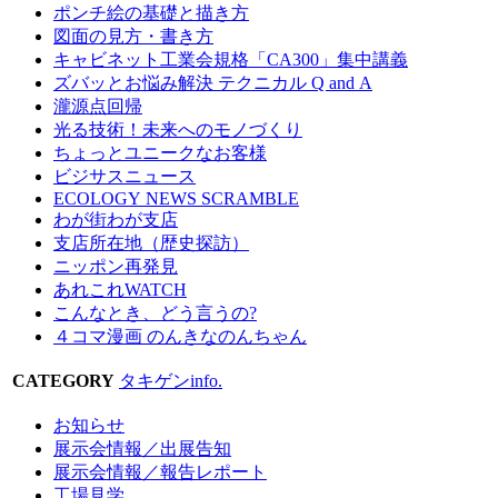
ポンチ絵の基礎と描き方
図面の見方・書き方
キャビネット工業会規格「CA300」集中講義
ズバッとお悩み解決 テクニカル Q and A
瀧源点回帰
光る技術！未来へのモノづくり
ちょっとユニークなお客様
ビジサスニュース
ECOLOGY NEWS SCRAMBLE
わが街わが支店
支店所在地（歴史探訪）
ニッポン再発見
あれこれWATCH
こんなとき、どう言うの?
４コマ漫画 のんきなのんちゃん
CATEGORY
タキゲンinfo.
お知らせ
展示会情報／出展告知
展示会情報／報告レポート
工場見学