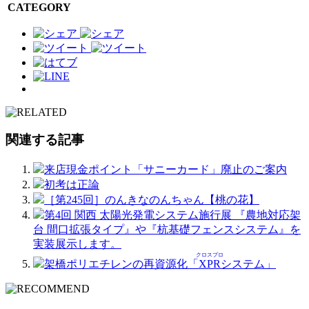
CATEGORY
関連する記事
来店現金ポイント「サニーカード」廃止のご案内
初考は正論
［第245回］のんきなのんちゃん【桃の花】
第4回 関西 太陽光発電システム施行展 『農地対応架
台 間口拡張タイプ』や『杭基礎フェンスシステム』を
実装展示します。
クロスプロ
架橋ポリエチレンの再資源化「
XPR
システム」