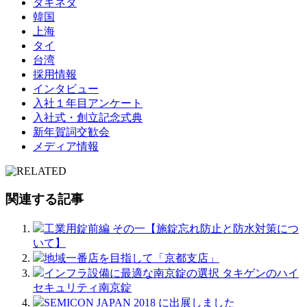
タキネタ
韓国
上海
タイ
台湾
採用情報
インタビュー
入社１年目アンケート
入社式・創立記念式典
新年賀詞交歓会
メディア情報
関連する記事
工業用錠前編 その一【施錠忘れ防止と防水対策につ
いて】
地域一番店を目指して「京都支店」
インフラ設備に最適な南京錠の選択 タキゲンのハイ
セキュリティ南京錠
SEMICON JAPAN 2018 に出展しました