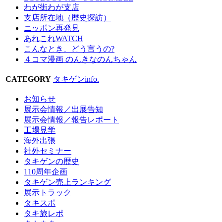
わが街わが支店
支店所在地（歴史探訪）
ニッポン再発見
あれこれWATCH
こんなとき、どう言うの?
４コマ漫画 のんきなのんちゃん
CATEGORY
タキゲンinfo.
お知らせ
展示会情報／出展告知
展示会情報／報告レポート
工場見学
海外出張
社外セミナー
タキゲンの歴史
110周年企画
タキゲン売上ランキング
展示トラック
タキスポ
タキ旅レポ