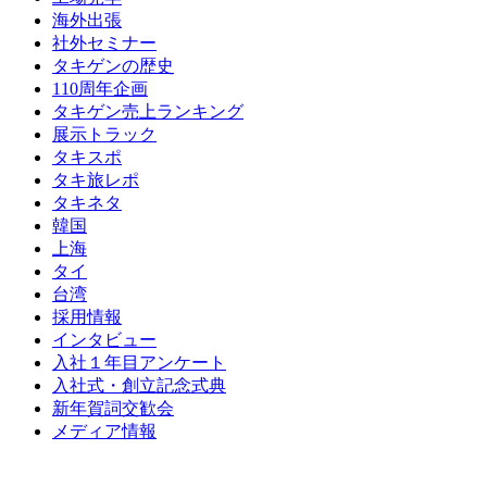
海外出張
社外セミナー
タキゲンの歴史
110周年企画
タキゲン売上ランキング
展示トラック
タキスポ
タキ旅レポ
タキネタ
韓国
上海
タイ
台湾
採用情報
インタビュー
入社１年目アンケート
入社式・創立記念式典
新年賀詞交歓会
メディア情報