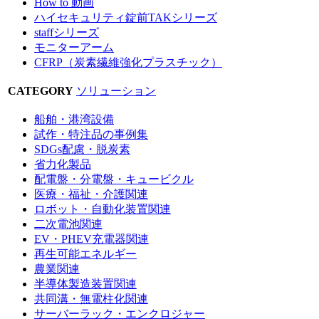
How to 動画
ハイセキュリティ錠前TAKシリーズ
staffシリーズ
モニターアーム
CFRP（炭素繊維強化プラスチック）
CATEGORY
ソリューション
船舶・港湾設備
試作・特注品の事例集
SDGs配慮・脱炭素
省力化製品
配電盤・分電盤・キュービクル
医療・福祉・介護関連
ロボット・自動化装置関連
二次電池関連
EV・PHEV充電器関連
再生可能エネルギー
農業関連
半導体製造装置関連
共同溝・無電柱化関連
サーバーラック・エンクロジャー