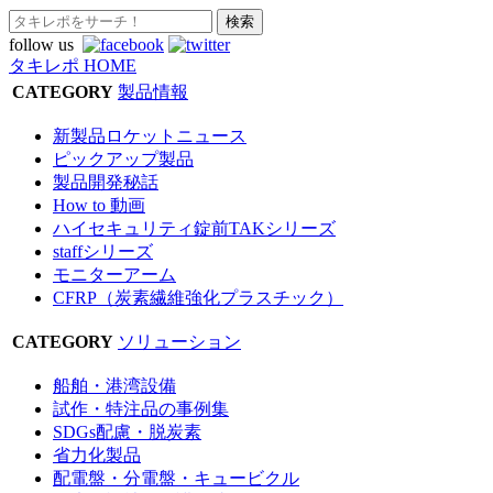
follow us
タキレポ HOME
CATEGORY
製品情報
新製品ロケットニュース
ピックアップ製品
製品開発秘話
How to 動画
ハイセキュリティ錠前TAKシリーズ
staffシリーズ
モニターアーム
CFRP（炭素繊維強化プラスチック）
CATEGORY
ソリューション
船舶・港湾設備
試作・特注品の事例集
SDGs配慮・脱炭素
省力化製品
配電盤・分電盤・キュービクル