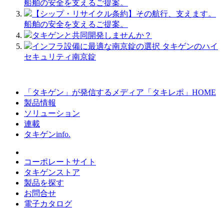
船舶の安全を支えるご提案。
【シップ・リサイクル条約】その航行、支えます。
船舶の安全を支えるご提案。
タキゲンと共同開発しませんか？
インフラ設備に最適な南京錠の選択 タキゲンのハイ
セキュリティ南京錠
「タキゲン」が発信するメディア「タキレポ」HOME
製品情報
ソリューション
連載
タキゲンinfo.
コーポレートサイト
タキゲンストア
製品を探す
お問合せ
電子カタログ