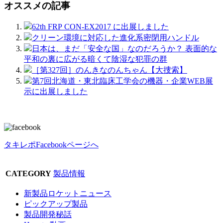
オススメの記事
62th FRP CON-EX2017 に出展しました
クリーン環境に対応した進化系密閉用ハンドル
日本は、まだ「安全な国」なのだろうか？ 表面的な
平和の裏に広がる暗くて陰湿な犯罪の群
［第327回］のんきなのんちゃん【大捜索】
第7回北海道・東北臨床工学会の機器・企業WEB展
示に出展しました
タキレポFacebookページへ
CATEGORY
製品情報
新製品ロケットニュース
ピックアップ製品
製品開発秘話