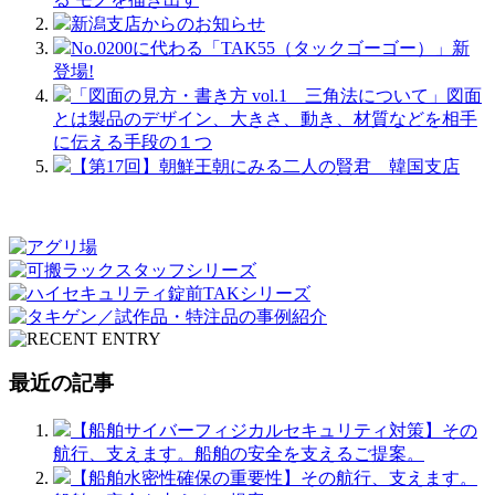
新潟支店からのお知らせ
No.0200に代わる「TAK55（タックゴーゴー）」新
登場!
「図面の見方・書き方 vol.1 三角法について」図面
とは製品のデザイン、大きさ、動き、材質などを相手
に伝える手段の１つ
【第17回】朝鮮王朝にみる二人の賢君 韓国支店
最近の記事
【船舶サイバーフィジカルセキュリティ対策】その
航行、支えます。船舶の安全を支えるご提案。
【船舶水密性確保の重要性】その航行、支えます。