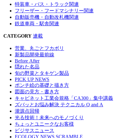
特装車・バス・トラック関連
フリーザー・フードマシナリー関連
自動販売機・自動改札機関連
鉄道車両・駅舎関連
CATEGORY
連載
営業、丸ごとフカボリ
新製品開発最前線
Before After
隠れた名品
旬の野菜とタキゲン製品
PICK UP NEWS
ポンチ絵の基礎と描き方
図面の見方・書き方
キャビネット工業会規格「CA300」集中講義
ズバッとお悩み解決 テクニカル Q and A
瀧源点回帰
光る技術！未来へのモノづくり
ちょっとユニークなお客様
ビジサスニュース
ECOLOGY NEWS SCRAMBLE