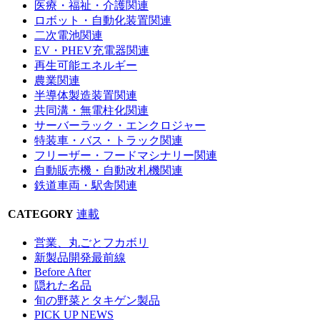
医療・福祉・介護関連
ロボット・自動化装置関連
二次電池関連
EV・PHEV充電器関連
再生可能エネルギー
農業関連
半導体製造装置関連
共同溝・無電柱化関連
サーバーラック・エンクロジャー
特装車・バス・トラック関連
フリーザー・フードマシナリー関連
自動販売機・自動改札機関連
鉄道車両・駅舎関連
CATEGORY
連載
営業、丸ごとフカボリ
新製品開発最前線
Before After
隠れた名品
旬の野菜とタキゲン製品
PICK UP NEWS