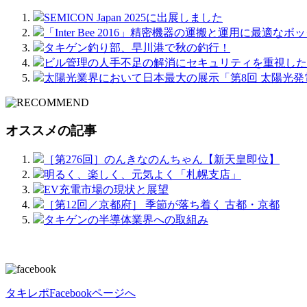
SEMICON Japan 2025に出展しました
「Inter Bee 2016」精密機器の運搬と運用に最適なボ
タキゲン釣り部、早川港で秋の釣行！
ビル管理の人手不足の解消にセキュリティを重視した
太陽光業界において日本最大の展示「第8回 太陽光
オススメの記事
［第276回］のんきなのんちゃん【新天皇即位】
明るく、楽しく、元気よく「札幌支店」
EV充電市場の現状と展望
［第12回／京都府］ 季節が落ち着く 古都・京都
タキゲンの半導体業界への取組み
タキレポFacebookページへ