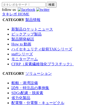
follow us
タキレポ HOME
CATEGORY
製品情報
新製品ロケットニュース
ピックアップ製品
製品開発秘話
How to 動画
ハイセキュリティ錠前TAKシリーズ
staffシリーズ
モニターアーム
CFRP（炭素繊維強化プラスチック）
CATEGORY
ソリューション
船舶・港湾設備
試作・特注品の事例集
SDGs配慮・脱炭素
省力化製品
配電盤・分電盤・キュービクル