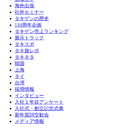
海外出張
社外セミナー
タキゲンの歴史
110周年企画
タキゲン売上ランキング
展示トラック
タキスポ
タキ旅レポ
タキネタ
韓国
上海
タイ
台湾
採用情報
インタビュー
入社１年目アンケート
入社式・創立記念式典
新年賀詞交歓会
メディア情報