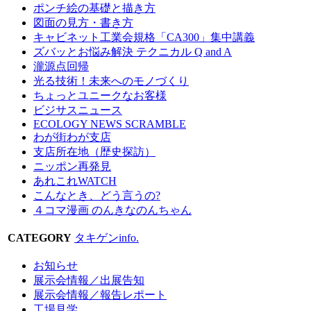
ポンチ絵の基礎と描き方
図面の見方・書き方
キャビネット工業会規格「CA300」集中講義
ズバッとお悩み解決 テクニカル Q and A
瀧源点回帰
光る技術！未来へのモノづくり
ちょっとユニークなお客様
ビジサスニュース
ECOLOGY NEWS SCRAMBLE
わが街わが支店
支店所在地（歴史探訪）
ニッポン再発見
あれこれWATCH
こんなとき、どう言うの?
４コマ漫画 のんきなのんちゃん
CATEGORY
タキゲンinfo.
お知らせ
展示会情報／出展告知
展示会情報／報告レポート
工場見学