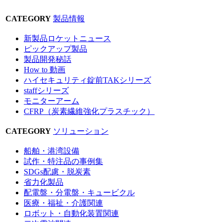
CATEGORY
製品情報
新製品ロケットニュース
ピックアップ製品
製品開発秘話
How to 動画
ハイセキュリティ錠前TAKシリーズ
staffシリーズ
モニターアーム
CFRP（炭素繊維強化プラスチック）
CATEGORY
ソリューション
船舶・港湾設備
試作・特注品の事例集
SDGs配慮・脱炭素
省力化製品
配電盤・分電盤・キュービクル
医療・福祉・介護関連
ロボット・自動化装置関連