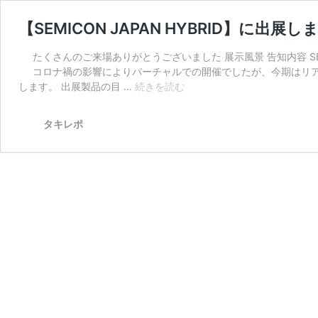
【SEMICON JAPAN HYBRID】
たくさんのご来場ありがとうございました 展示風景 告知内容 S
コロナ禍の影響によりバーチャルでの開催でしたが、今期はリ
【SEMICON
します。 出展製品の目 …
続きを読む
JAPAN
HYBRID】
タキレポ
に
出
展
し
ま
し
た。
エ
レ
ク
ト
ロ
ニ