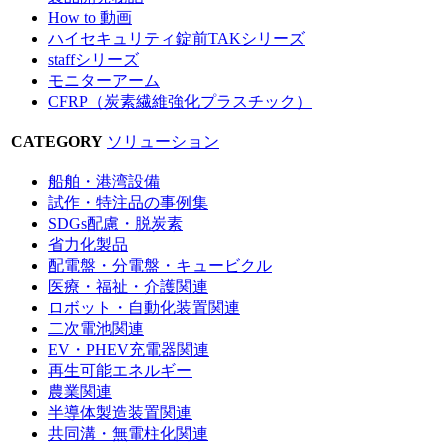
How to 動画
ハイセキュリティ錠前TAKシリーズ
staffシリーズ
モニターアーム
CFRP（炭素繊維強化プラスチック）
CATEGORY
ソリューション
船舶・港湾設備
試作・特注品の事例集
SDGs配慮・脱炭素
省力化製品
配電盤・分電盤・キュービクル
医療・福祉・介護関連
ロボット・自動化装置関連
二次電池関連
EV・PHEV充電器関連
再生可能エネルギー
農業関連
半導体製造装置関連
共同溝・無電柱化関連