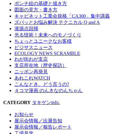
ポンチ絵の基礎と描き方
図面の見方・書き方
キャビネット工業会規格「CA300」集中講義
ズバッとお悩み解決 テクニカル Q and A
瀧源点回帰
光る技術！未来へのモノづくり
ちょっとユニークなお客様
ビジサスニュース
ECOLOGY NEWS SCRAMBLE
わが街わが支店
支店所在地（歴史探訪）
ニッポン再発見
あれこれWATCH
こんなとき、どう言うの?
４コマ漫画 のんきなのんちゃん
CATEGORY
タキゲンinfo.
お知らせ
展示会情報／出展告知
展示会情報／報告レポート
工場見学