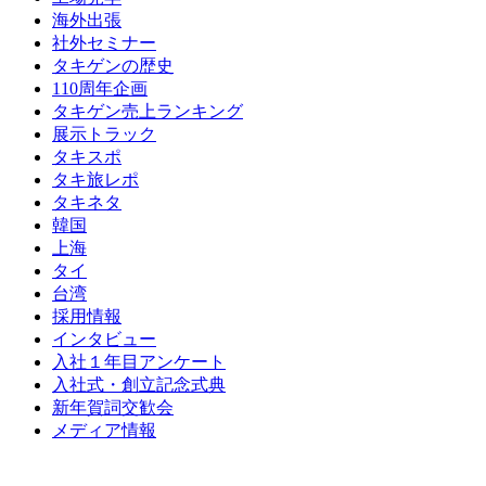
海外出張
社外セミナー
タキゲンの歴史
110周年企画
タキゲン売上ランキング
展示トラック
タキスポ
タキ旅レポ
タキネタ
韓国
上海
タイ
台湾
採用情報
インタビュー
入社１年目アンケート
入社式・創立記念式典
新年賀詞交歓会
メディア情報