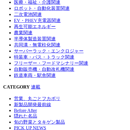
医療・福祉・介護関連
ロボット・自動化装置関連
二次電池関連
EV・PHEV充電器関連
再生可能エネルギー
農業関連
半導体製造装置関連
共同溝・無電柱化関連
サーバーラック・エンクロジャー
特装車・バス・トラック関連
フリーザー・フードマシナリー関連
自動販売機・自動改札機関連
鉄道車両・駅舎関連
CATEGORY
連載
営業、丸ごとフカボリ
新製品開発最前線
Before After
隠れた名品
旬の野菜とタキゲン製品
PICK UP NEWS