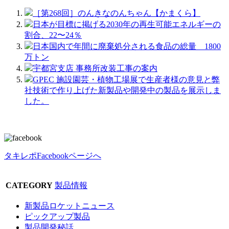
［第268回］のんきなのんちゃん【かまくら】
日本が目標に掲げる2030年の再生可能エネルギーの
割合、22〜24％
日本国内で年間に廃棄処分される食品の総量 1800
万トン
宇都宮支店 事務所改装工事の案内
GPEC 施設園芸・植物工場展で生産者様の意見と弊
社技術で作り上げた新製品や開発中の製品を展示しま
した。
タキレポFacebookページへ
CATEGORY
製品情報
新製品ロケットニュース
ピックアップ製品
製品開発秘話