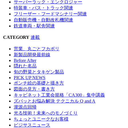
サーバーラック・エンクロジャー
特装車・バス・トラック関連
フリーザー・フードマシナリー関連
自動販売機・自動改札機関連
鉄道車両・駅舎関連
CATEGORY
連載
営業、丸ごとフカボリ
新製品開発最前線
Before After
隠れた名品
旬の野菜とタキゲン製品
PICK UP NEWS
ポンチ絵の基礎と描き方
図面の見方・書き方
キャビネット工業会規格「CA300」集中講義
ズバッとお悩み解決 テクニカル Q and A
瀧源点回帰
光る技術！未来へのモノづくり
ちょっとユニークなお客様
ビジサスニュース