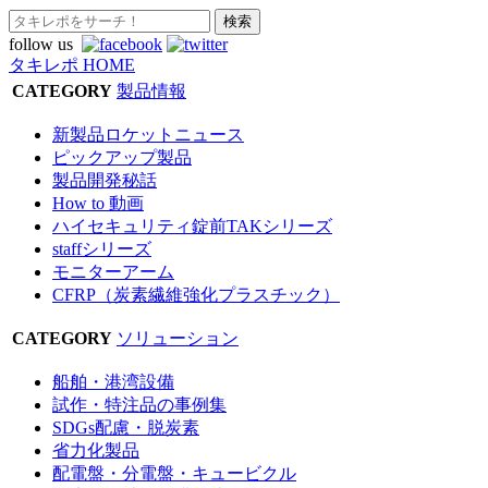
follow us
タキレポ HOME
CATEGORY
製品情報
新製品ロケットニュース
ピックアップ製品
製品開発秘話
How to 動画
ハイセキュリティ錠前TAKシリーズ
staffシリーズ
モニターアーム
CFRP（炭素繊維強化プラスチック）
CATEGORY
ソリューション
船舶・港湾設備
試作・特注品の事例集
SDGs配慮・脱炭素
省力化製品
配電盤・分電盤・キュービクル