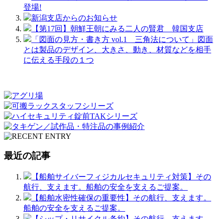
登場!
新潟支店からのお知らせ
【第17回】朝鮮王朝にみる二人の賢君 韓国支店
「図面の見方・書き方 vol.1 三角法について」図面
とは製品のデザイン、大きさ、動き、材質などを相手
に伝える手段の１つ
最近の記事
【船舶サイバーフィジカルセキュリティ対策】その
航行、支えます。船舶の安全を支えるご提案。
【船舶水密性確保の重要性】その航行、支えます。
船舶の安全を支えるご提案。
【シップ・リサイクル条約】その航行、支えます。