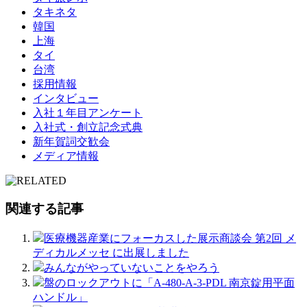
タキネタ
韓国
上海
タイ
台湾
採用情報
インタビュー
入社１年目アンケート
入社式・創立記念式典
新年賀詞交歓会
メディア情報
関連する記事
医療機器産業にフォーカスした展示商談会 第2回 メ
ディカルメッセ に出展しました
みんながやっていないことをやろう
盤のロックアウトに「A-480-A-3-PDL 南京錠用平面
ハンドル」