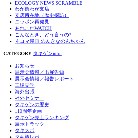
ECOLOGY NEWS SCRAMBLE
わが街わが支店
支店所在地（歴史探訪）
ニッポン再発見
あれこれWATCH
こんなとき、どう言うの?
４コマ漫画 のんきなのんちゃん
CATEGORY
タキゲンinfo.
お知らせ
展示会情報／出展告知
展示会情報／報告レポート
工場見学
海外出張
社外セミナー
タキゲンの歴史
110周年企画
タキゲン売上ランキング
展示トラック
タキスポ
タキ旅レポ