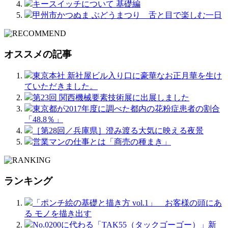
キースイッチについて 基礎編
甲州市かつぬま ぶどうまつり 舌と目で楽しむ一日
オススメの記事
東京本社 新社屋ビル入り口に豪華なお正月華を生け
ていただきました。
第23回 関西機械要素技術展に出展しました
東京都が2017年度に調べた都内の花粉症患者の割合
「48.8％」
［第28回／兵庫県］澄み渡る大気に映える夜景
営業マンの仕事とは「商売の種まき」
ランキング
「ポンチ絵の基礎と描き方 vol.1」 お客様の頭にあ
る モノを描き出す
No.0200に代わる「TAK55（タックゴーゴー）」新