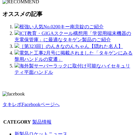
オススメの記事
根強い人気No.0200キー南京錠のご紹介
ICT教育・GIGAスクール構想用「学習用端末機器の
充電保管庫」に最適なタキゲン製品のご紹介
［第323回］のんきなのんちゃん【隠れた名人】
電気と工事2月号に掲載されました「タキゲンにみる
盤用ハンドルの変遷」
海外製サーバーラックに取付け可能なハイセキュリ
ティ平面ハンドル
タキレポFacebookページへ
CATEGORY
製品情報
新製品ロケットニュース