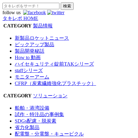
follow us
タキレポ HOME
CATEGORY
製品情報
新製品ロケットニュース
ピックアップ製品
製品開発秘話
How to 動画
ハイセキュリティ錠前TAKシリーズ
staffシリーズ
モニターアーム
CFRP（炭素繊維強化プラスチック）
CATEGORY
ソリューション
船舶・港湾設備
試作・特注品の事例集
SDGs配慮・脱炭素
省力化製品
配電盤・分電盤・キュービクル