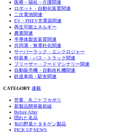
医療・福祉・介護関連
ロボット・自動化装置関連
二次電池関連
EV・PHEV充電器関連
再生可能エネルギー
農業関連
半導体製造装置関連
共同溝・無電柱化関連
サーバーラック・エンクロジャー
特装車・バス・トラック関連
フリーザー・フードマシナリー関連
自動販売機・自動改札機関連
鉄道車両・駅舎関連
CATEGORY
連載
営業、丸ごとフカボリ
新製品開発最前線
Before After
隠れた名品
旬の野菜とタキゲン製品
PICK UP NEWS