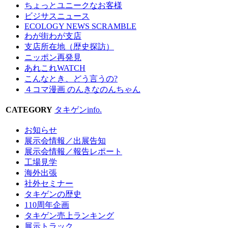
ちょっとユニークなお客様
ビジサスニュース
ECOLOGY NEWS SCRAMBLE
わが街わが支店
支店所在地（歴史探訪）
ニッポン再発見
あれこれWATCH
こんなとき、どう言うの?
４コマ漫画 のんきなのんちゃん
CATEGORY
タキゲンinfo.
お知らせ
展示会情報／出展告知
展示会情報／報告レポート
工場見学
海外出張
社外セミナー
タキゲンの歴史
110周年企画
タキゲン売上ランキング
展示トラック