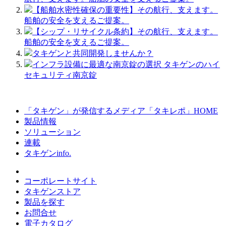
【船舶水密性確保の重要性】その航行、支えます。
船舶の安全を支えるご提案。
【シップ・リサイクル条約】その航行、支えます。
船舶の安全を支えるご提案。
タキゲンと共同開発しませんか？
インフラ設備に最適な南京錠の選択 タキゲンのハイ
セキュリティ南京錠
「タキゲン」が発信するメディア「タキレポ」HOME
製品情報
ソリューション
連載
タキゲンinfo.
コーポレートサイト
タキゲンストア
製品を探す
お問合せ
電子カタログ