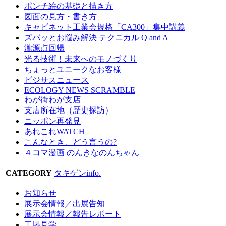
ポンチ絵の基礎と描き方
図面の見方・書き方
キャビネット工業会規格「CA300」集中講義
ズバッとお悩み解決 テクニカル Q and A
瀧源点回帰
光る技術！未来へのモノづくり
ちょっとユニークなお客様
ビジサスニュース
ECOLOGY NEWS SCRAMBLE
わが街わが支店
支店所在地（歴史探訪）
ニッポン再発見
あれこれWATCH
こんなとき、どう言うの?
４コマ漫画 のんきなのんちゃん
CATEGORY
タキゲンinfo.
お知らせ
展示会情報／出展告知
展示会情報／報告レポート
工場見学