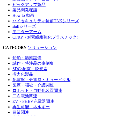
ピックアップ製品
製品開発秘話
How to 動画
ハイセキュリティ錠前TAKシリーズ
staffシリーズ
モニターアーム
CFRP（炭素繊維強化プラスチック）
CATEGORY
ソリューション
船舶・港湾設備
試作・特注品の事例集
SDGs配慮・脱炭素
省力化製品
配電盤・分電盤・キュービクル
医療・福祉・介護関連
ロボット・自動化装置関連
二次電池関連
EV・PHEV充電器関連
再生可能エネルギー
農業関連