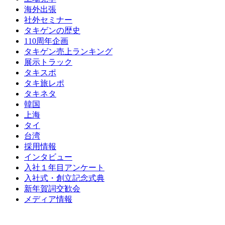
海外出張
社外セミナー
タキゲンの歴史
110周年企画
タキゲン売上ランキング
展示トラック
タキスポ
タキ旅レポ
タキネタ
韓国
上海
タイ
台湾
採用情報
インタビュー
入社１年目アンケート
入社式・創立記念式典
新年賀詞交歓会
メディア情報