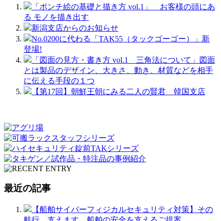
「ポンチ絵の基礎と描き方 vol.1」 お客様の頭にあ
る モノを描き出す
新潟支店からのお知らせ
No.0200に代わる「TAK55（タックゴーゴー）」新
登場!
「図面の見方・書き方 vol.1 三角法について」図面
とは製品のデザイン、大きさ、動き、材質などを相手
に伝える手段の１つ
【第17回】朝鮮王朝にみる二人の賢君 韓国支店
最近の記事
【船舶サイバーフィジカルセキュリティ対策】その
航行、支えます。船舶の安全を支えるご提案。