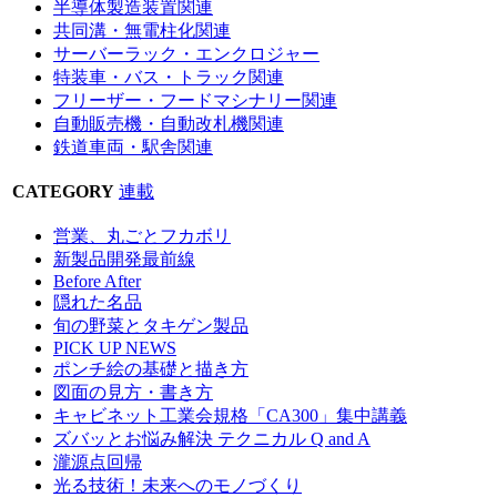
半導体製造装置関連
共同溝・無電柱化関連
サーバーラック・エンクロジャー
特装車・バス・トラック関連
フリーザー・フードマシナリー関連
自動販売機・自動改札機関連
鉄道車両・駅舎関連
CATEGORY
連載
営業、丸ごとフカボリ
新製品開発最前線
Before After
隠れた名品
旬の野菜とタキゲン製品
PICK UP NEWS
ポンチ絵の基礎と描き方
図面の見方・書き方
キャビネット工業会規格「CA300」集中講義
ズバッとお悩み解決 テクニカル Q and A
瀧源点回帰
光る技術！未来へのモノづくり