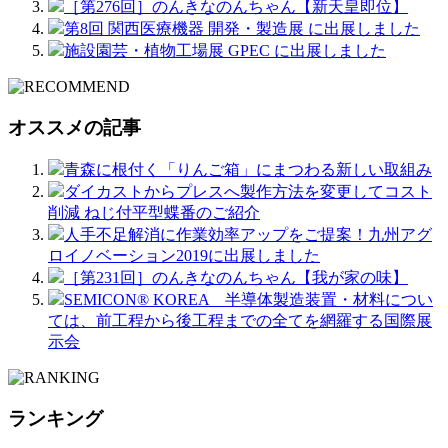
［第276回］のんきなのんちゃん【新天皇即位】
第8回 関西医療機器 開発・製造展 に出展しました
施設園芸・植物工場展 GPEC に出展しました
オススメの記事
青森に根付く「りんご箱」にまつわる新しい取組み
ダイカストからプレスへ製作方法を変更してコスト
削減 ねじ付平型蝶番のご紹介
人手不足解消に作業効率アップをご提案！九州アグ
ロイノベーション2019に出展しました
［第231回］のんきなのんちゃん【我が家の味】
SEMICON® KOREA 半導体製造装置・材料につい
ては、前工程から後工程までの全てを網羅する国際展
示会
ランキング