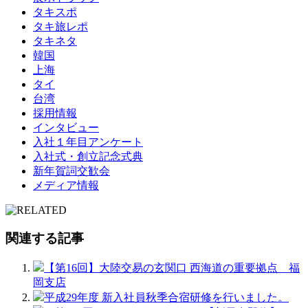
タキスポ
タキ旅レポ
タキネタ
韓国
上海
タイ
台湾
採用情報
インタビュー
入社１年目アンケート
入社式・創立記念式典
新年賀詞交歓会
メディア情報
関連する記事
【第16回】大陸交易の玄関口 西海道の重要拠点 福
岡支店
平成29年度 新入社員秋季合宿研修を行いました。