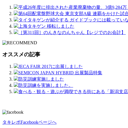
平成26年度に排出された産業廃棄物の量、3億9,284
第64回配電盤野球大会 東京支部A級 連覇をかけた試
タイタキゲンが紹介する ガイドブックには載ってい
上海タキゲン 移転しました
［第311回］のんきなのんちゃん【レジでのお会計】
オススメの記事
JECA FAIR 2017に出展しました
SEMICON JAPAN HYBRID 出展製品特集
防災訓練実施しました
防災訓練を実施しました。
食べる・観る・遊ぶが満喫できる街にある「新潟支店
タキレポFacebookページへ