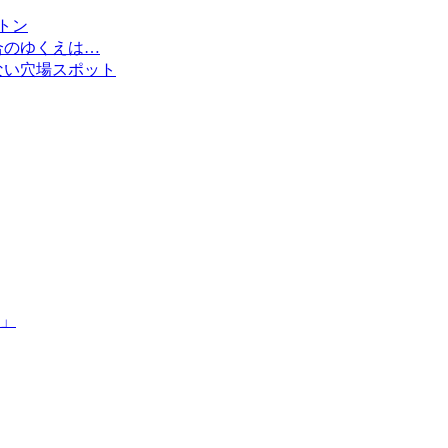
万トン
合のゆくえは…
ない穴場スポット
」