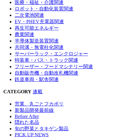
医療・福祉・介護関連
ロボット・自動化装置関連
二次電池関連
EV・PHEV充電器関連
再生可能エネルギー
農業関連
半導体製造装置関連
共同溝・無電柱化関連
サーバーラック・エンクロジャー
特装車・バス・トラック関連
フリーザー・フードマシナリー関連
自動販売機・自動改札機関連
鉄道車両・駅舎関連
CATEGORY
連載
営業、丸ごとフカボリ
新製品開発最前線
Before After
隠れた名品
旬の野菜とタキゲン製品
PICK UP NEWS