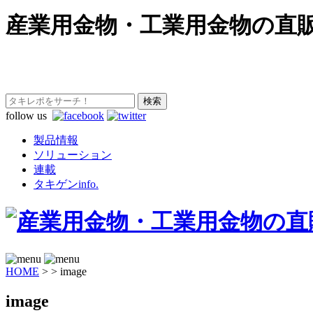
産業用金物・工業用金物の直
follow us
製品情報
ソリューション
連載
タキゲンinfo.
HOME
>
>
image
image