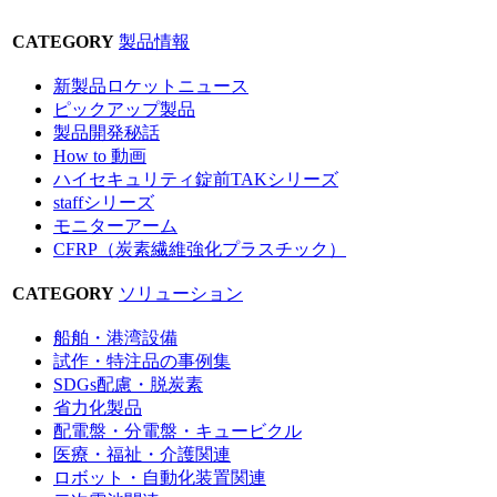
CATEGORY
製品情報
新製品ロケットニュース
ピックアップ製品
製品開発秘話
How to 動画
ハイセキュリティ錠前TAKシリーズ
staffシリーズ
モニターアーム
CFRP（炭素繊維強化プラスチック）
CATEGORY
ソリューション
船舶・港湾設備
試作・特注品の事例集
SDGs配慮・脱炭素
省力化製品
配電盤・分電盤・キュービクル
医療・福祉・介護関連
ロボット・自動化装置関連