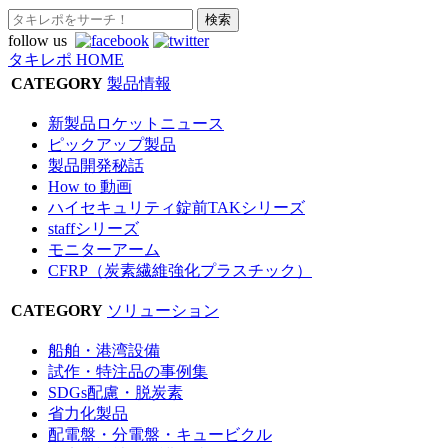
follow us
タキレポ HOME
CATEGORY
製品情報
新製品ロケットニュース
ピックアップ製品
製品開発秘話
How to 動画
ハイセキュリティ錠前TAKシリーズ
staffシリーズ
モニターアーム
CFRP（炭素繊維強化プラスチック）
CATEGORY
ソリューション
船舶・港湾設備
試作・特注品の事例集
SDGs配慮・脱炭素
省力化製品
配電盤・分電盤・キュービクル