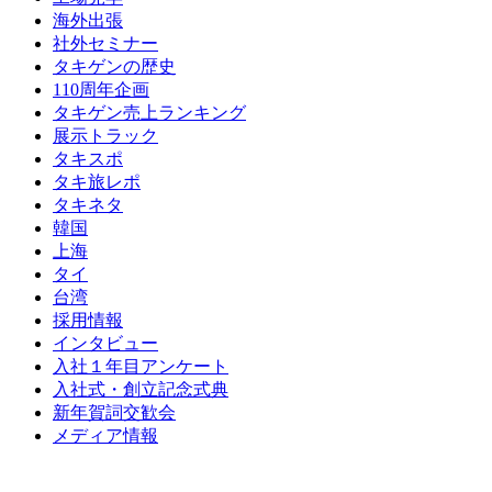
海外出張
社外セミナー
タキゲンの歴史
110周年企画
タキゲン売上ランキング
展示トラック
タキスポ
タキ旅レポ
タキネタ
韓国
上海
タイ
台湾
採用情報
インタビュー
入社１年目アンケート
入社式・創立記念式典
新年賀詞交歓会
メディア情報