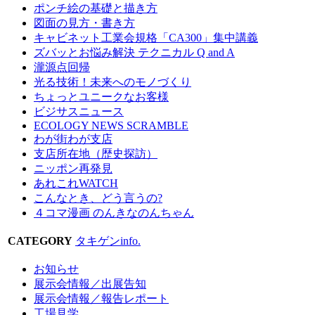
ポンチ絵の基礎と描き方
図面の見方・書き方
キャビネット工業会規格「CA300」集中講義
ズバッとお悩み解決 テクニカル Q and A
瀧源点回帰
光る技術！未来へのモノづくり
ちょっとユニークなお客様
ビジサスニュース
ECOLOGY NEWS SCRAMBLE
わが街わが支店
支店所在地（歴史探訪）
ニッポン再発見
あれこれWATCH
こんなとき、どう言うの?
４コマ漫画 のんきなのんちゃん
CATEGORY
タキゲンinfo.
お知らせ
展示会情報／出展告知
展示会情報／報告レポート
工場見学