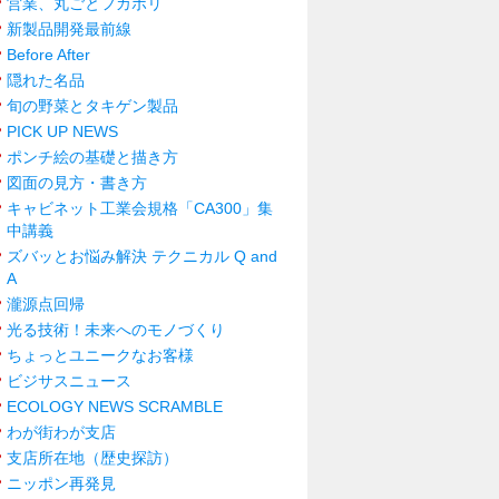
営業、丸ごとフカボリ
新製品開発最前線
Before After
隠れた名品
旬の野菜とタキゲン製品
PICK UP NEWS
ポンチ絵の基礎と描き方
図面の見方・書き方
キャビネット工業会規格「CA300」集
中講義
ズバッとお悩み解決 テクニカル Q and
A
瀧源点回帰
光る技術！未来へのモノづくり
ちょっとユニークなお客様
ビジサスニュース
ECOLOGY NEWS SCRAMBLE
わが街わが支店
支店所在地（歴史探訪）
ニッポン再発見