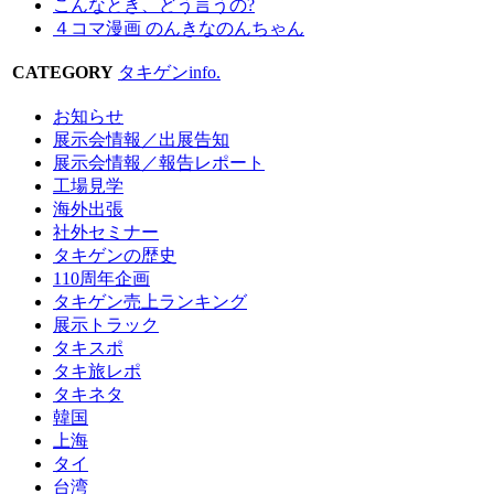
こんなとき、どう言うの?
４コマ漫画 のんきなのんちゃん
CATEGORY
タキゲンinfo.
お知らせ
展示会情報／出展告知
展示会情報／報告レポート
工場見学
海外出張
社外セミナー
タキゲンの歴史
110周年企画
タキゲン売上ランキング
展示トラック
タキスポ
タキ旅レポ
タキネタ
韓国
上海
タイ
台湾