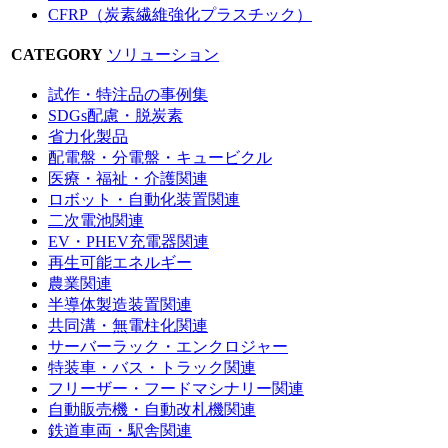
CFRP（炭素繊維強化プラスチック）
CATEGORY
ソリューション
試作・特注品の事例集
SDGs配慮・脱炭素
省力化製品
配電盤・分電盤・キュービクル
医療・福祉・介護関連
ロボット・自動化装置関連
二次電池関連
EV・PHEV充電器関連
再生可能エネルギー
農業関連
半導体製造装置関連
共同溝・無電柱化関連
サーバーラック・エンクロジャー
特装車・バス・トラック関連
フリーザー・フードマシナリー関連
自動販売機・自動改札機関連
鉄道車両・駅舎関連