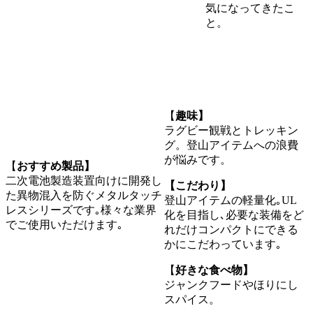
気になってきたこ
と。
【
趣味】
ラグビー観戦とトレッキン
グ。登山アイテムへの浪費
が悩みです。
【
おすすめ製品】
二次電池製造装置向けに開発し
【こだわり】
た異物混入を防ぐメタルタッチ
登山アイテムの軽量化｡UL
レスシリーズです｡様々な業界
化を目指し､必要な装備をど
でご使用いただけます｡
れだけコンパクトにできる
かにこだわっています｡
【
好きな食べ物】
ジャンクフードやほりにし
スパイス。