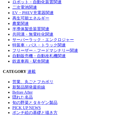
ロボット・自動化装置関連
二次電池関連
EV・PHEV充電器関連
再生可能エネルギー
農業関連
半導体製造装置関連
共同溝・無電柱化関連
サーバーラック・エンクロジャー
特装車・バス・トラック関連
フリーザー・フードマシナリー関連
自動販売機・自動改札機関連
鉄道車両・駅舎関連
CATEGORY
連載
営業、丸ごとフカボリ
新製品開発最前線
Before After
隠れた名品
旬の野菜とタキゲン製品
PICK UP NEWS
ポンチ絵の基礎と描き方