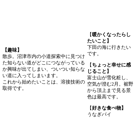
【
暖かくなったらし
たいこと】
下田の海に行きたい
【趣味】
です。
散歩。沼津市内の小道探索中に見つけ
た知らない道がどこにつながっている
【
ちょっと幸せに感
か興味が出てしまい、ついつい知らな
じること】
い道に入ってしまいます。
富士山が雪化粧し、
これから始めたいことは、溶接技術の
空気が澄む2月。裾野
取得です。
から頂上まで見る景
色は最高です。
【
好きな食べ物】
うなぎパイ