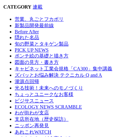
CATEGORY
連載
営業、丸ごとフカボリ
新製品開発最前線
Before After
隠れた名品
旬の野菜とタキゲン製品
PICK UP NEWS
ポンチ絵の基礎と描き方
図面の見方・書き方
キャビネット工業会規格「CA300」集中講義
ズバッとお悩み解決 テクニカル Q and A
瀧源点回帰
光る技術！未来へのモノづくり
ちょっとユニークなお客様
ビジサスニュース
ECOLOGY NEWS SCRAMBLE
わが街わが支店
支店所在地（歴史探訪）
ニッポン再発見
あれこれWATCH