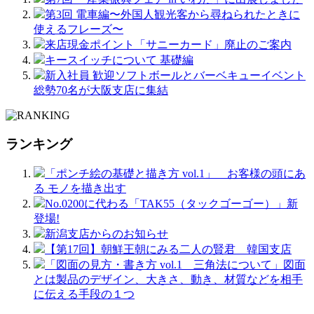
第3回 電車編〜外国人観光客から尋ねられたときに
使えるフレーズ〜
来店現金ポイント「サニーカード」廃止のご案内
キースイッチについて 基礎編
新入社員 歓迎ソフトボールとバーベキューイベント
総勢70名が大阪支店に集結
ランキング
「ポンチ絵の基礎と描き方 vol.1」 お客様の頭にあ
る モノを描き出す
No.0200に代わる「TAK55（タックゴーゴー）」新
登場!
新潟支店からのお知らせ
【第17回】朝鮮王朝にみる二人の賢君 韓国支店
「図面の見方・書き方 vol.1 三角法について」図面
とは製品のデザイン、大きさ、動き、材質などを相手
に伝える手段の１つ