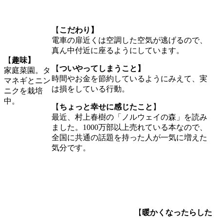
【
こだわり】
電車の扉近くは空調した空気が逃げるので、
真ん中付近に座るようにしています。
【
趣味】
【
ついやってしまうこと】
家庭菜園。タ
時間やお金を節約しているようにみえて、実
マネギとニン
は損をしている行動。
ニクを栽培
中。
【
ちょっと幸せに感じたこと
】
最近、村上春樹の「ノルウェイの森」を読み
ました。1000万部以上売れている本なので、
全国に共通の話題を持った人が一気に増えた
気分です。
【
暖かくなったらした