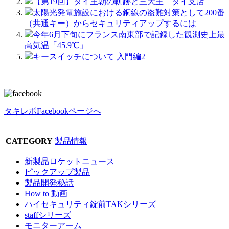
【第19回】タイ王朝の軌跡と三大王 タイ支店
太陽光発電施設における銅線の盗難対策として200番
（共通キー）からセキュリティアップするには
今年6月下旬にフランス南東部で記録した観測史上最
高気温「45.9℃」
キースイッチについて 入門編2
タキレポFacebookページへ
CATEGORY
製品情報
新製品ロケットニュース
ピックアップ製品
製品開発秘話
How to 動画
ハイセキュリティ錠前TAKシリーズ
staffシリーズ
モニターアーム