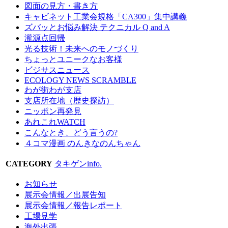
図面の見方・書き方
キャビネット工業会規格「CA300」集中講義
ズバッとお悩み解決 テクニカル Q and A
瀧源点回帰
光る技術！未来へのモノづくり
ちょっとユニークなお客様
ビジサスニュース
ECOLOGY NEWS SCRAMBLE
わが街わが支店
支店所在地（歴史探訪）
ニッポン再発見
あれこれWATCH
こんなとき、どう言うの?
４コマ漫画 のんきなのんちゃん
CATEGORY
タキゲンinfo.
お知らせ
展示会情報／出展告知
展示会情報／報告レポート
工場見学
海外出張