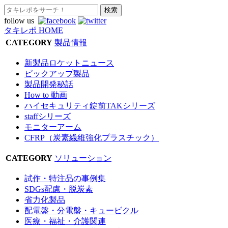
follow us
タキレポ HOME
CATEGORY
製品情報
新製品ロケットニュース
ピックアップ製品
製品開発秘話
How to 動画
ハイセキュリティ錠前TAKシリーズ
staffシリーズ
モニターアーム
CFRP（炭素繊維強化プラスチック）
CATEGORY
ソリューション
試作・特注品の事例集
SDGs配慮・脱炭素
省力化製品
配電盤・分電盤・キュービクル
医療・福祉・介護関連