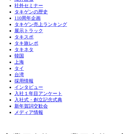
社外セミナー
タキゲンの歴史
110周年企画
タキゲン売上ランキング
展示トラック
タキスポ
タキ旅レポ
タキネタ
韓国
上海
タイ
台湾
採用情報
インタビュー
入社１年目アンケート
入社式・創立記念式典
新年賀詞交歓会
メディア情報