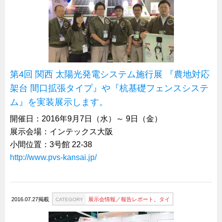
キャビネット工業会規格「CA300」集中講義
ズバッとお悩み解決 テクニカル Q and A
瀧源点回帰
光る技術！未来へのモノづくり
第4回 関西 太陽光発電システム施行展 『農地対応
ちょっとユニークなお客様
架台 間口拡張タイプ』や『杭基礎フェンスシステ
ビジサスニュース
ム』を実装展示します。
ECOLOGY NEWS SCRAMBLE
開催日：2016年9月7日（水）～ 9日（金）
わが街わが支店
展示会場：インテックス大阪
支店所在地（歴史探訪）
小間位置：3号館 22-38
http://www.pvs-kansai.jp/
ニッポン再発見
あれこれWATCH
こんなとき、どう言うの?
2016.07.27掲載
展示会情報／報告レポート
、
タイ
CATEGORY
４コマ漫画 のんきなのんちゃん