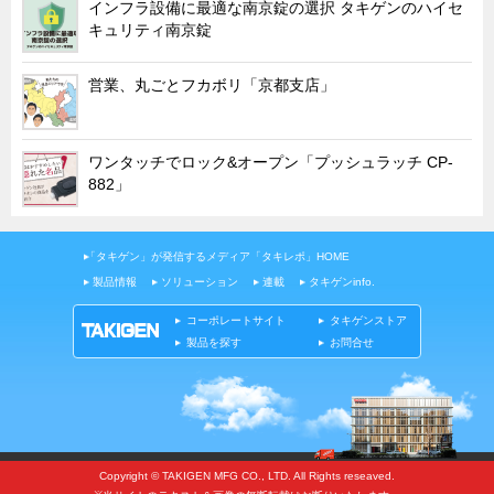
インフラ設備に最適な南京錠の選択 タキゲンのハイセ
キュリティ南京錠
営業、丸ごとフカボリ「京都支店」
ワンタッチでロック&オープン「プッシュラッチ CP-
882」
「タキゲン」が発信するメディア「タキレポ」HOME
製品情報
ソリューション
連載
タキゲンinfo.
コーポレートサイト
タキゲンストア
製品を探す
お問合せ
Copyright © TAKIGEN MFG CO., LTD. All Rights reseaved.