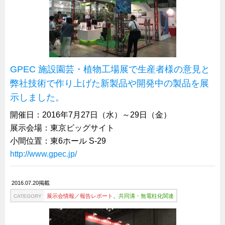
韓国
上海
タイ
台湾
GPEC 施設園芸・植物工場展で生産者様の意見と
採用情報
弊社技術で作り上げた新製品や開発中の製品を展
インタビュー
示しました。
入社１年目アンケート
開催日：2016年7月27日（水）～29日（金）
展示会場：東京ビッグサイト
入社式・創立記念式典
小間位置：東6ホール S-29
新年賀詞交歓会
http://www.gpec.jp/
メディア情報
2016.07.20掲載
展示会情報／報告レポート
、
共同溝・無電柱化関連
CATEGORY