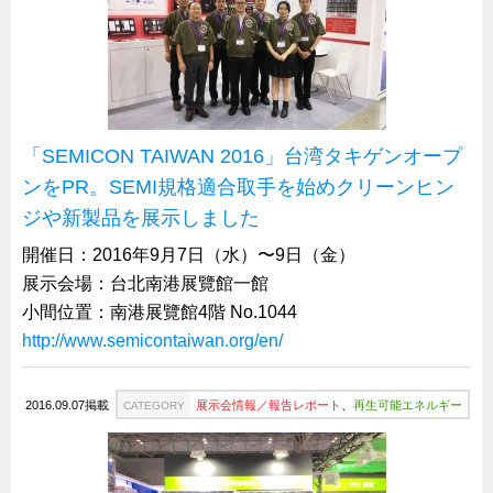
サーバーラック・エンクロジャー
特装車・バス・トラック関連
フリーザー・フードマシナリー関連
自動販売機・自動改札機関連
「SEMICON TAIWAN 2016」台湾タキゲンオープ
鉄道車両・駅舎関連
ンをPR。SEMI規格適合取手を始めクリーンヒン
連載
CATEGORY
ジや新製品を展示しました
営業、丸ごとフカボリ
開催日：2016年9月7日（水）〜9日（金）
新製品開発最前線
展示会場：台北南港展覽館一館
Before After
小間位置：南港展覽館4階 No.1044
隠れた名品
http://www.semicontaiwan.org/en/
旬の野菜とタキゲン製品
2016.09.07掲載
展示会情報／報告レポート
、
再生可能エネルギー
CATEGORY
PICK UP NEWS
ポンチ絵の基礎と描き方
図面の見方・書き方