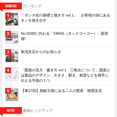
ランキング
「ポンチ絵の基礎と描き方 vol.1」 お客様の頭にある
モノを描き出す
No.0200に代わる「TAK55（タックゴーゴー）」新登
場!
新潟支店からのお知らせ
「図面の見方・書き方 vol.1 三角法について」図面と
は製品のデザイン、大きさ、動き、材質などを相手に
伝える手段の１つ
【第17回】朝鮮王朝にみる二人の賢君 韓国支店
動画ピックアップ