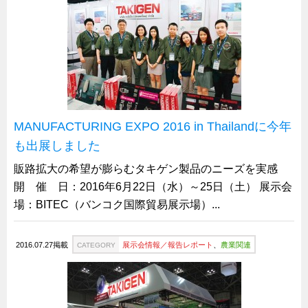
タキゲンinfo.
CATEGORY
お知らせ
展示会情報／出展告知
展示会情報／報告レポート
工場見学
海外出張
MANUFACTURING EXPO 2016 in Thailandに今年
社外セミナー
も出展しました
タキゲンの歴史
販路拡大の希望が膨らむタキゲン製品のニーズを実感
開 催 日：2016年6月22日（水）～25日（土） 展示会
110周年企画
場：BITEC（バンコク国際貿易展示場）...
タキゲン売上ランキング
展示トラック
2016.07.27掲載
展示会情報／報告レポート
、
農業関連
CATEGORY
タキスポ
タキ旅レポ
タキネタ