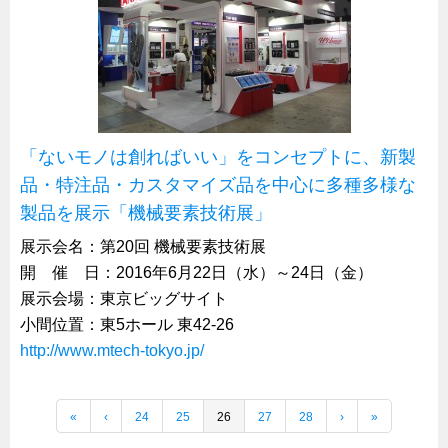
「ないモノは創ればいい」をコンセプトに、新製
品・特注品・カスタマイズ品を中心に多種多様な
製品を展示「機械要素技術展」
展示会名：第20回 機械要素技術展
開 催 日：2016年6月22日（水）～24日（金）
展示会場：東京ビッグサイト
小間位置：東5ホール 東42-26
http://www.mtech-tokyo.jp/
«
‹
24
25
26
27
28
›
»