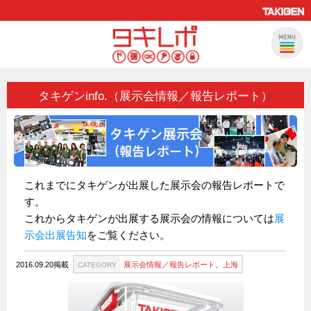
タキゲンinfo.（展示会情報／報告レポート）
製品情報
CATEGORY
新製品ロケットニュース
ピックアップ製品
製品開発秘話
これまでにタキゲンが出展した展示会の報告レポートで
How to 動画
す。
ハイセキュリティ錠前TAKシリーズ
これからタキゲンが出展する展示会の情報については
展
示会出展告知
をご覧ください。
staffシリーズ
モニターアーム
2016.09.20掲載
展示会情報／報告レポート
、
上海
CATEGORY
CFRP（炭素繊維強化プラスチック）
ソリューション
CATEGORY