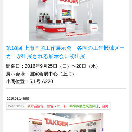
船舶・港湾設備
試作・特注品の事例集
SDGs配慮・脱炭素
省力化製品
配電盤・分電盤・キュービクル
第18回 上海国際工作展示会 各国の工作機械メー
カーが出展される展示会に初出展
医療・福祉・介護関連
開催日：2016年9月25日（日）〜28日（水）
ロボット・自動化装置関連
展示会場：国家会展中心（上海）
二次電池関連
小間位置：5.1号 A220
EV・PHEV充電器関連
再生可能エネルギー
2016.09.14掲載
農業関連
展示会情報／報告レポート
、
半導体製造装置関連
、
台湾
CATEGORY
半導体製造装置関連
共同溝・無電柱化関連