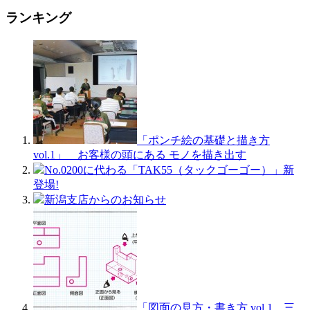
ランキング
「ポンチ絵の基礎と描き方
vol.1」 お客様の頭にある モノを描き出す
No.0200に代わる「TAK55（タックゴーゴー）」新
登場!
新潟支店からのお知らせ
「図面の見方・書き方 vol.1 三