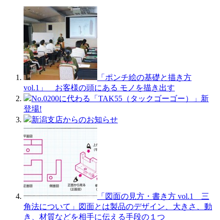
「ポンチ絵の基礎と描き方
vol.1」 お客様の頭にある モノを描き出す
No.0200に代わる「TAK55（タックゴーゴー）」新
登場!
新潟支店からのお知らせ
「図面の見方・書き方 vol.1 三
角法について」図面とは製品のデザイン、大きさ、動
き、材質などを相手に伝える手段の１つ