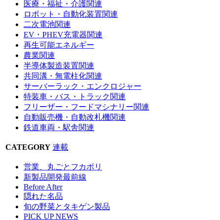
医療・福祉・介護関連
ロボット・自動化装置関連
二次電池関連
EV・PHEV充電器関連
再生可能エネルギー
農業関連
半導体製造装置関連
共同溝・無電柱化関連
サーバーラック・エンクロジャー
特装車・バス・トラック関連
フリーザー・フードマシナリー関連
自動販売機・自動改札機関連
鉄道車両・駅舎関連
CATEGORY
連載
営業、丸ごとフカボリ
新製品開発最前線
Before After
隠れた名品
旬の野菜とタキゲン製品
PICK UP NEWS