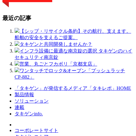
最近の記事
【シップ・リサイクル条約】その航行、支えます。
船舶の安全を支えるご提案。
タキゲンと共同開発しませんか？
インフラ設備に最適な南京錠の選択 タキゲンのハイ
セキュリティ南京錠
営業、丸ごとフカボリ「京都支店」
ワンタッチでロック&オープン「プッシュラッチ
CP-882」
「タキゲン」が発信するメディア「タキレポ」HOME
製品情報
ソリューション
連載
タキゲンinfo.
コーポレートサイト