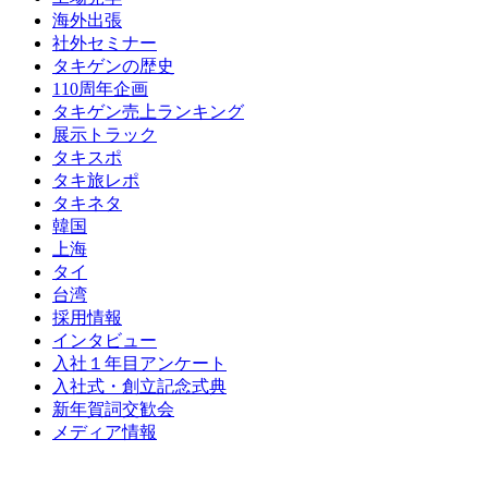
海外出張
社外セミナー
タキゲンの歴史
110周年企画
タキゲン売上ランキング
展示トラック
タキスポ
タキ旅レポ
タキネタ
韓国
上海
タイ
台湾
採用情報
インタビュー
入社１年目アンケート
入社式・創立記念式典
新年賀詞交歓会
メディア情報