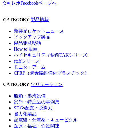
タキレポFacebookページへ
CATEGORY
製品情報
新製品ロケットニュース
ピックアップ製品
製品開発秘話
How to 動画
ハイセキュリティ錠前TAKシリーズ
staffシリーズ
モニターアーム
CFRP（炭素繊維強化プラスチック）
CATEGORY
ソリューション
船舶・港湾設備
試作・特注品の事例集
SDGs配慮・脱炭素
省力化製品
配電盤・分電盤・キュービクル
医療・福祉・介護関連