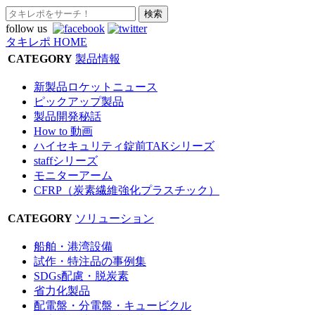
follow us
タキレポ HOME
CATEGORY
製品情報
新製品ロケットニュース
ピックアップ製品
製品開発秘話
How to 動画
ハイセキュリティ錠前TAKシリーズ
staffシリーズ
モニターアーム
CFRP（炭素繊維強化プラスチック）
CATEGORY
ソリューション
船舶・港湾設備
試作・特注品の事例集
SDGs配慮・脱炭素
省力化製品
配電盤・分電盤・キュービクル