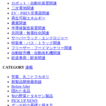
ロボット・自動化装置関連
二次電池関連
EV・PHEV充電器関連
再生可能エネルギー
農業関連
半導体製造装置関連
共同溝・無電柱化関連
サーバーラック・エンクロジャー
特装車・バス・トラック関連
フリーザー・フードマシナリー関連
自動販売機・自動改札機関連
鉄道車両・駅舎関連
CATEGORY
連載
営業、丸ごとフカボリ
新製品開発最前線
Before After
隠れた名品
旬の野菜とタキゲン製品
PICK UP NEWS
ポンチ絵の基礎と描き方