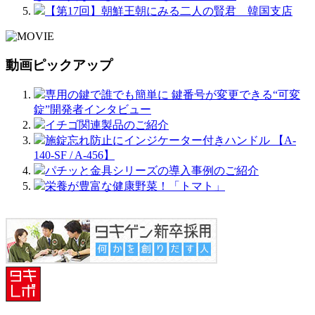
【第17回】朝鮮王朝にみる二人の賢君 韓国支店
動画ピックアップ
専用の鍵で誰でも簡単に 鍵番号が変更できる“可変
錠”開発者インタビュー
イチゴ関連製品のご紹介
施錠忘れ防止にインジケーター付きハンドル 【A-
140-SF / A-456】
パチッと金具シリーズの導入事例のご紹介
栄養が豊富な健康野菜！「トマト」