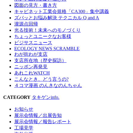
図面の見方・書き方
キャビネット工業会規格「CA300」集中講義
ズバッとお悩み解決 テクニカル Q and A
瀧源点回帰
光る技術！未来へのモノづくり
ちょっとユニークなお客様
ビジサスニュース
ECOLOGY NEWS SCRAMBLE
わが街わが支店
支店所在地（歴史探訪）
ニッポン再発見
あれこれWATCH
こんなとき、どう言うの?
４コマ漫画 のんきなのんちゃん
CATEGORY
タキゲンinfo.
お知らせ
展示会情報／出展告知
展示会情報／報告レポート
工場見学