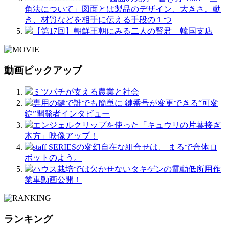
角法について」図面とは製品のデザイン、大きさ、動
き、材質などを相手に伝える手段の１つ
【第17回】朝鮮王朝にみる二人の賢君 韓国支店
動画ピックアップ
ミツバチが支える農業と社会
専用の鍵で誰でも簡単に 鍵番号が変更できる“可変
錠”開発者インタビュー
エンジェルクリップを使った「キュウリの片葉接ぎ
木方」映像アップ！
staff SERIESの変幻自在な組合せは、 まるで合体ロ
ボットのよう。
ハウス栽培では欠かせないタキゲンの電動低所用作
業車動画公開！
ランキング