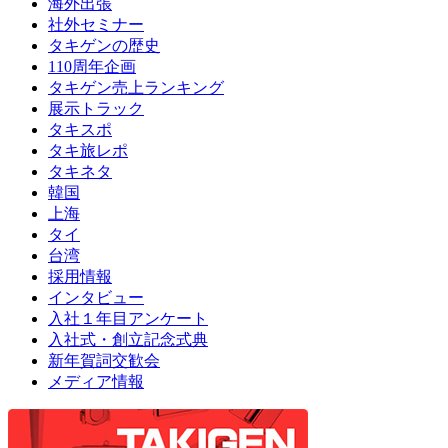
海外出張
社外セミナー
タキゲンの歴史
110周年企画
タキゲン売上ランキング
展示トラック
タキスポ
タキ旅レポ
タキネタ
韓国
上海
タイ
台湾
採用情報
インタビュー
入社１年目アンケート
入社式・創立記念式典
新年賀詞交歓会
メディア情報