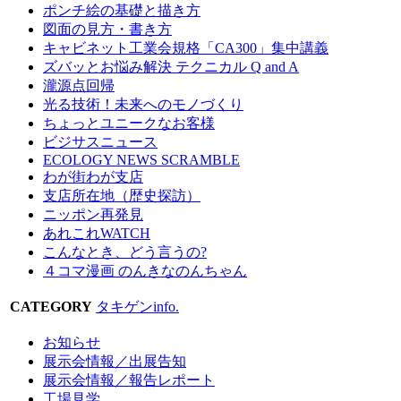
ポンチ絵の基礎と描き方
図面の見方・書き方
キャビネット工業会規格「CA300」集中講義
ズバッとお悩み解決 テクニカル Q and A
瀧源点回帰
光る技術！未来へのモノづくり
ちょっとユニークなお客様
ビジサスニュース
ECOLOGY NEWS SCRAMBLE
わが街わが支店
支店所在地（歴史探訪）
ニッポン再発見
あれこれWATCH
こんなとき、どう言うの?
４コマ漫画 のんきなのんちゃん
CATEGORY
タキゲンinfo.
お知らせ
展示会情報／出展告知
展示会情報／報告レポート
工場見学