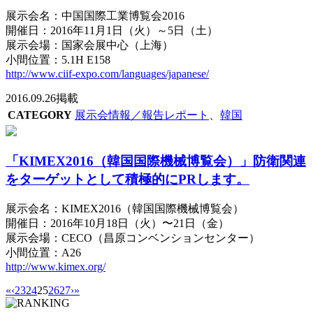
展示会名：中国国際工業博覧会2016
開催日：2016年11月1日（火）～5日（土）
展示会場：国家会展中心（上海）
小間位置：5.1H E158
http://www.ciif-expo.com/languages/japanese/
2016.09.26掲載
CATEGORY
展示会情報／報告レポート
、
韓国
「KIMEX2016（韓国国際機械博覧会）」防衛関連
をターゲットとして積極的にPRします。
展示会名：KIMEX2016（韓国国際機械博覧会）
開催日：2016年10月18日（火）〜21日（金）
展示会場：CECO（昌原コンベンションセンター）
小間位置：A26
http://www.kimex.org/
«
‹
23
24
25
26
27
›
»