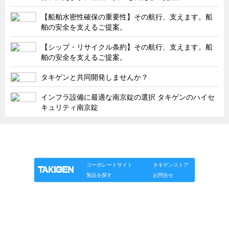
【船舶水密性確保の重要性】その航行、支えます。船
舶の安全を支えるご提案。
【シップ・リサイクル条約】その航行、支えます。船
舶の安全を支えるご提案。
タキゲンと共同開発しませんか？
インフラ設備に最適な南京錠の選択 タキゲンのハイセ
キュリティ南京錠
「タキゲン」が発信するメディア「タキレポ」HOME
製品情報
ソリューション
連載
タキゲンinfo.
コーポレートサイト
タキゲンストア
製品を探す
お問合せ