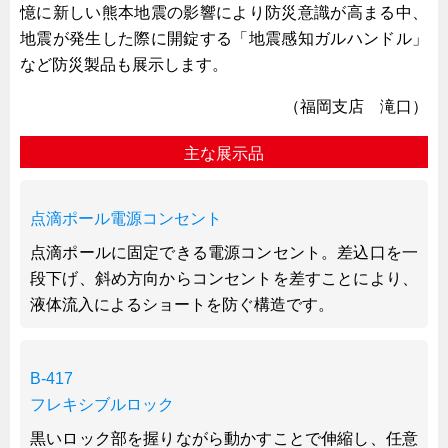
憶に新しい熊本地震の影響により防災意識が高まる中、
タキゲンinfo.
CATEGORY
地震が発生した際に開錠する「地震感知ガルハンドル」
お知らせ
など防災製品も展示します。
展示会情報／出展告知
（福岡支店 滝口）
展示会情報／報告レポート
工場見学
主な展示品
海外出張
社外セミナー
点滴ポール電源コンセント
タキゲンの歴史
点滴ポールに固定できる電源コンセント。差込口を一
110周年企画
段下げ、斜め方向からコンセントを差すことにより、
液体流入によるショートを防ぐ構造です。
タキゲン売上ランキング
展示トラック
タキスポ
B-417
フレキシブルロック
タキ旅レポ
黒いロック部を握りながら動かすことで伸縮し、任意
タキネタ