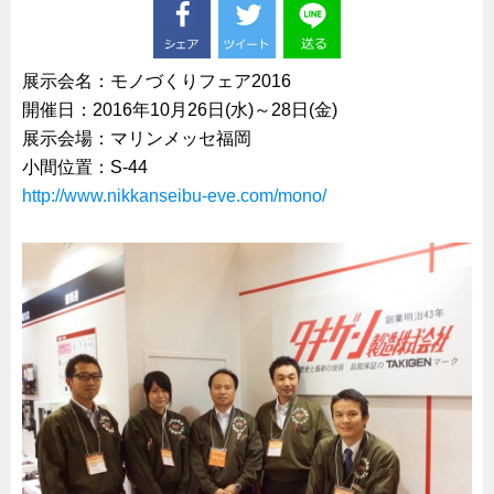
船舶・港湾設備
試作・特注品の事例集
展示会名：モノづくりフェア2016
SDGs配慮・脱炭素
開催日：2016年10月26日(水)～28日(金)
展示会場：マリンメッセ福岡
省力化製品
小間位置：S-44
配電盤・分電盤・キュービクル
http://www.nikkanseibu-eve.com/mono/
医療・福祉・介護関連
ロボット・自動化装置関連
二次電池関連
EV・PHEV充電器関連
再生可能エネルギー
農業関連
半導体製造装置関連
共同溝・無電柱化関連