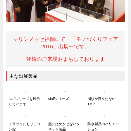
サーバーラック・エンクロジャー
特装車・バス・トラック関連
フリーザー・フードマシナリー関連
自動販売機・自動改札機関連
マリンメッセ福岡にて、「モノづくりフェア
鉄道車両・駅舎関連
2016」出展中です。
連載
CATEGORY
皆様のご来場おまちしております
営業、丸ごとフカボリ
新製品開発最前線
主な出展製品
Before After
隠れた名品
staffシリーズを展示
staffシリーズ
指紋が目立たない
旬の野菜とタキゲン製品
しています
TMP
PICK UP NEWS
ポンチ絵の基礎と描き方
トラックにもリモコ
盤には欠かせないタ
防水製品のバリエー
図面の見方・書き方
ン錠
キゲン製品
ション