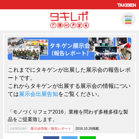
製品情報
CATEGORY
新製品ロケットニュース
ピックアップ製品
これまでにタキゲンが出展した展示会の報告レポ
製品開発秘話
ートです。
How to 動画
これからタキゲンが出展する展示会の情報につい
ては
展示会出展告知
をご覧ください。
ハイセキュリティ錠前TAKシリーズ
staffシリーズ
「モノづくりフェア2016」業種を問わず多種多様な製
モニターアーム
品をご提案致します。
CFRP（炭素繊維強化プラスチック）
展示会情報／報告レポート
2016.10.26掲載
CATEGORY
ソリューション
CATEGORY