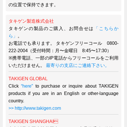
の位置で保持できます。
韓国
上海
タキゲン製造株式会社
タイ
タキゲンの製品のご購入、お問合せは
「こちらか
台湾
ら」
。
お電話でも承ります。 タキゲンフリーコール 0800-
採用情報
222-2004（受付時間：月〜金曜日 8:45〜17:30）
インタビュー
※携帯電話、一部のIP電話からフリーコールをご利用
入社１年目アンケート
いただけません。
最寄りの支店にご連絡下さい。
入社式・創立記念式典
TAKIGEN GLOBAL
新年賀詞交歓会
Click
“here”
to purchase or inquire about TAKIGEN
メディア情報
products if you are in an English or other-language
country.
>> http://www.takigen.com
TAKIGEN SHANGHAI