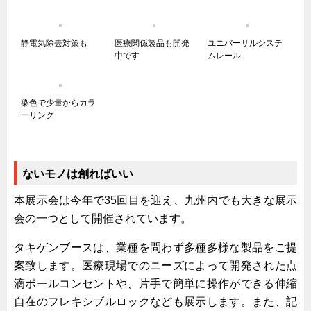
キャビネット工業会規格「CA300」集中講義
ズバッとお悩み解決 テクニカル Q and A
静電気除去対策も
医療関係製品も開発
ユニバーサルシステ
中です
ムレール
瀧源点回帰
光る技術！未来へのモノづくり
染色で少量からカラ
ちょっとユニークなお客様
ーリング
ビジサスニュース
ECOLOGY NEWS SCRAMBLE
ないモノは創ればいい
わが街わが支店
本展示会は今年で35回目を迎え、九州内でも大きな展示
支店所在地（歴史探訪）
会の一つとして開催されています。
ニッポン再発見
あれこれWATCH
タキゲンブースは、業種を問わず多種多様な製品をご提
案致します。医療現場でのニーズによって開発された点
こんなとき、どう言うの?
滴ポールコンセントや、片手で簡単に操作ができる伸縮
４コマ漫画 のんきなのんちゃん
自在のフレキシブルロックなども展示します。また、記