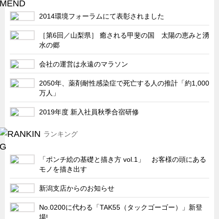
サーバーラック・エンクロジャー
2014環境フォーラムにて表彰されました
特装車・バス・トラック関連
［第6回／山梨県］ 癒される甲斐の国 太陽の恵みと湧
フリーザー・フードマシナリー関連
水の郷
自動販売機・自動改札機関連
会社の運営は永遠のマラソン
鉄道車両・駅舎関連
2050年、薬剤耐性感染症で死亡する人の推計「約1,000
連載
CATEGORY
万人」
営業、丸ごとフカボリ
2019年度 新入社員秋季合宿研修
新製品開発最前線
ランキング
Before After
隠れた名品
「ポンチ絵の基礎と描き方 vol.1」 お客様の頭にある
旬の野菜とタキゲン製品
モノを描き出す
PICK UP NEWS
新潟支店からのお知らせ
ポンチ絵の基礎と描き方
No.0200に代わる「TAK55（タックゴーゴー）」新登
図面の見方・書き方
場!