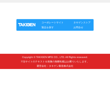
タキゲンinfo.
CATEGORY
「タキゲン」が発信するメディア「タキレポ」HOME
お知らせ
製品情報
ソリューション
連載
タキゲンinfo.
展示会情報／出展告知
コーポレートサイト
タキゲンストア
展示会情報／報告レポート
製品を探す
お問合せ
工場見学
海外出張
社外セミナー
Copyright © TAKIGEN MFG CO., LTD. All Rights reseaved.
タキゲンの歴史
※当サイトのテキスト＆画像の無断転載はお断りいたします。
運営会社：タキゲン製造株式会社
110周年企画
タキゲン売上ランキング
展示トラック
タキスポ
タキ旅レポ
タキネタ