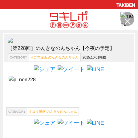
製品情報
CATEGORY
［第228回］のんきなのんちゃん【今夜の予定】
新製品ロケットニュース
４コマ漫画 のんきなのんちゃん
2015.10.01掲載
CATEGORY
ピックアップ製品
製品開発秘話
How to 動画
ハイセキュリティ錠前TAKシリーズ
staffシリーズ
４コマ漫画 のんきなのんちゃん
CATEGORY
モニターアーム
CFRP（炭素繊維強化プラスチック）
ソリューション
CATEGORY