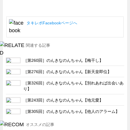
船舶・港湾設備
試作・特注品の事例集
タキレポFacebookページへ
SDGs配慮・脱炭素
省力化製品
関連する記事
配電盤・分電盤・キュービクル
医療・福祉・介護関連
［第260回］のんきなのんちゃん【梅干し】
ロボット・自動化装置関連
［第276回］のんきなのんちゃん【新天皇即位】
二次電池関連
［第326回］のんきなのんちゃん【別れあれば出会いあ
EV・PHEV充電器関連
り】
再生可能エネルギー
［第243回］のんきなのんちゃん【地元愛】
農業関連
［第305回］のんきなのんちゃん【他人のアラーム】
半導体製造装置関連
共同溝・無電柱化関連
オススメの記事