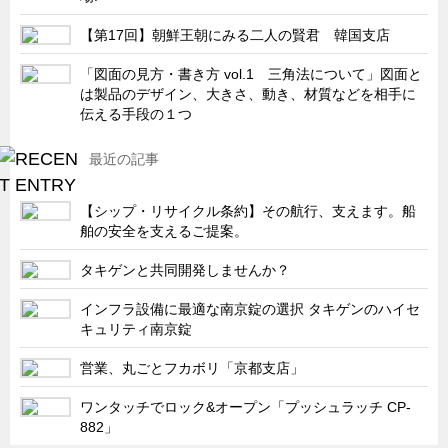
キャビネット工業会規格「CA300」集中講義
【第17回】朝鮮王朝にみる二人の賢君 韓国支店
ズバッとお悩み解決 テクニカル Q and A
「図面の見方・書き方 vol.1 三角法について」図面と
瀧源点回帰
は製品のデザイン、大きさ、動き、材質などを相手に
伝える手段の１つ
光る技術！未来へのモノづくり
ちょっとユニークなお客様
最近の記事
ビジサスニュース
【シップ・リサイクル条約】その航行、支えます。船
ECOLOGY NEWS SCRAMBLE
舶の安全を支えるご提案。
わが街わが支店
タキゲンと共同開発しませんか？
支店所在地（歴史探訪）
インフラ設備に最適な南京錠の選択 タキゲンのハイセ
ニッポン再発見
キュリティ南京錠
あれこれWATCH
営業、丸ごとフカボリ「京都支店」
こんなとき、どう言うの?
ワンタッチでロック&オープン「プッシュラッチ CP-
４コマ漫画 のんきなのんちゃん
882」