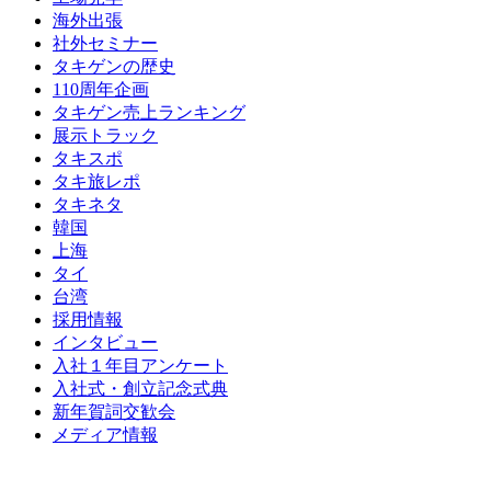
海外出張
社外セミナー
タキゲンの歴史
110周年企画
タキゲン売上ランキング
展示トラック
タキスポ
タキ旅レポ
タキネタ
韓国
上海
タイ
台湾
採用情報
インタビュー
入社１年目アンケート
入社式・創立記念式典
新年賀詞交歓会
メディア情報