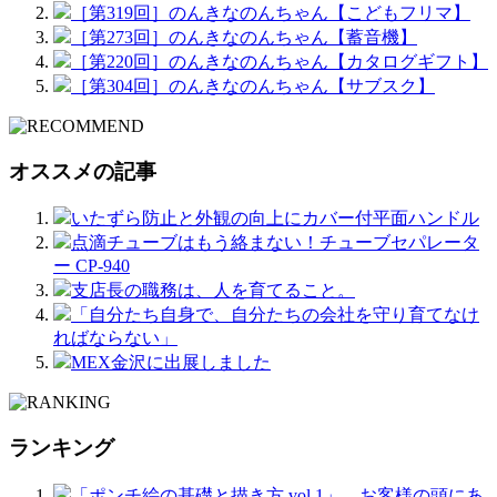
［第319回］のんきなのんちゃん【こどもフリマ】
［第273回］のんきなのんちゃん【蓄音機】
［第220回］のんきなのんちゃん【カタログギフト】
［第304回］のんきなのんちゃん【サブスク】
オススメの記事
いたずら防止と外観の向上にカバー付平面ハンドル
点滴チューブはもう絡まない！チューブセパレータ
ー CP-940
支店長の職務は、人を育てること。
「自分たち自身で、自分たちの会社を守り育てなけ
ればならない」
MEX金沢に出展しました
ランキング
「ポンチ絵の基礎と描き方 vol.1」 お客様の頭にあ