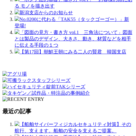
る モノを描き出す
新潟支店からのお知らせ
No.0200に代わる「TAK55（タックゴーゴー）」新
登場!
「図面の見方・書き方 vol.1 三角法について」図面
とは製品のデザイン、大きさ、動き、材質などを相手
に伝える手段の１つ
【第17回】朝鮮王朝にみる二人の賢君 韓国支店
最近の記事
【船舶サイバーフィジカルセキュリティ対策】その
航行、支えます。船舶の安全を支えるご提案。