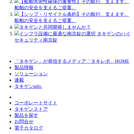
【船舶水密性確保の重要性】その航行、支えます。
船舶の安全を支えるご提案。
【シップ・リサイクル条約】その航行、支えます。
船舶の安全を支えるご提案。
タキゲンと共同開発しませんか？
インフラ設備に最適な南京錠の選択 タキゲンのハイ
セキュリティ南京錠
「タキゲン」が発信するメディア「タキレポ」HOME
製品情報
ソリューション
連載
タキゲンinfo.
コーポレートサイト
タキゲンストア
製品を探す
お問合せ
電子カタログ