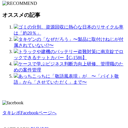
オススメの記事
ゴミの分別、資源回収に熱心な日本のリサイクル率
は「約20％」
タキゲンの「なぜだろう」〜製品に取付けねじが付
属されていない!?〜
トラックや建機のバッテリー盗難対策に南京錠でロ
ックできるナットカバー【C-1586】
ケースで学ぶビジネス判断力向上研修、管理職のた
めの案件管理
あっちこっちに「敬語風表現」が 〜「バイト敬
語」から「させていただく」まで〜
タキレポFacebookページへ