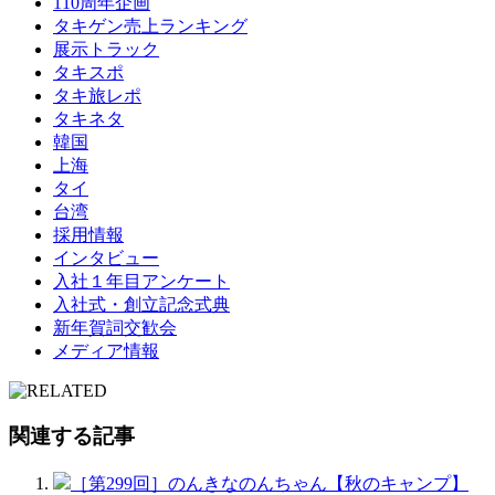
110周年企画
タキゲン売上ランキング
展示トラック
タキスポ
タキ旅レポ
タキネタ
韓国
上海
タイ
台湾
採用情報
インタビュー
入社１年目アンケート
入社式・創立記念式典
新年賀詞交歓会
メディア情報
関連する記事
［第299回］のんきなのんちゃん【秋のキャンプ】