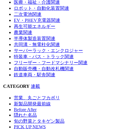
医療・福祉・介護関連
ロボット・自動化装置関連
二次電池関連
EV・PHEV充電器関連
再生可能エネルギー
農業関連
半導体製造装置関連
共同溝・無電柱化関連
サーバーラック・エンクロジャー
特装車・バス・トラック関連
フリーザー・フードマシナリー関連
自動販売機・自動改札機関連
鉄道車両・駅舎関連
CATEGORY
連載
営業、丸ごとフカボリ
新製品開発最前線
Before After
隠れた名品
旬の野菜とタキゲン製品
PICK UP NEWS