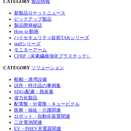
CATEGORY
製品情報
新製品ロケットニュース
ピックアップ製品
製品開発秘話
How to 動画
ハイセキュリティ錠前TAKシリーズ
staffシリーズ
モニターアーム
CFRP（炭素繊維強化プラスチック）
CATEGORY
ソリューション
船舶・港湾設備
試作・特注品の事例集
SDGs配慮・脱炭素
省力化製品
配電盤・分電盤・キュービクル
医療・福祉・介護関連
ロボット・自動化装置関連
二次電池関連
EV・PHEV充電器関連