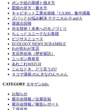
ポンチ絵の基礎と描き方
図面の見方・書き方
キャビネット工業会規格「CA300」集中講義
ズバッとお悩み解決 テクニカル Q and A
瀧源点回帰
光る技術！未来へのモノづくり
ちょっとユニークなお客様
ビジサスニュース
ECOLOGY NEWS SCRAMBLE
わが街わが支店
支店所在地（歴史探訪）
ニッポン再発見
あれこれWATCH
こんなとき、どう言うの?
４コマ漫画 のんきなのんちゃん
CATEGORY
タキゲンinfo.
お知らせ
展示会情報／出展告知
展示会情報／報告レポート
工場見学