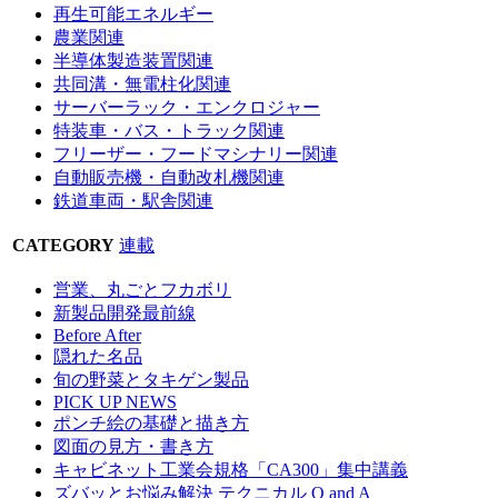
再生可能エネルギー
農業関連
半導体製造装置関連
共同溝・無電柱化関連
サーバーラック・エンクロジャー
特装車・バス・トラック関連
フリーザー・フードマシナリー関連
自動販売機・自動改札機関連
鉄道車両・駅舎関連
CATEGORY
連載
営業、丸ごとフカボリ
新製品開発最前線
Before After
隠れた名品
旬の野菜とタキゲン製品
PICK UP NEWS
ポンチ絵の基礎と描き方
図面の見方・書き方
キャビネット工業会規格「CA300」集中講義
ズバッとお悩み解決 テクニカル Q and A