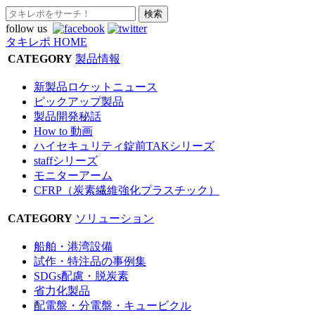
follow us
タキレポ HOME
CATEGORY
製品情報
新製品ロケットニュース
ピックアップ製品
製品開発秘話
How to 動画
ハイセキュリティ錠前TAKシリーズ
staffシリーズ
モニターアーム
CFRP（炭素繊維強化プラスチック）
CATEGORY
ソリューション
船舶・港湾設備
試作・特注品の事例集
SDGs配慮・脱炭素
省力化製品
配電盤・分電盤・キュービクル