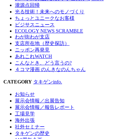
瀧源点回帰
光る技術！未来へのモノづくり
ちょっとユニークなお客様
ビジサスニュース
ECOLOGY NEWS SCRAMBLE
わが街わが支店
支店所在地（歴史探訪）
ニッポン再発見
あれこれWATCH
こんなとき、どう言うの?
４コマ漫画 のんきなのんちゃん
CATEGORY
タキゲンinfo.
お知らせ
展示会情報／出展告知
展示会情報／報告レポート
工場見学
海外出張
社外セミナー
タキゲンの歴史