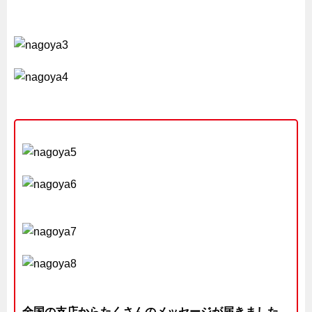
船舶・港湾設備
試作・特注品の事例集
SDGs配慮・脱炭素
省力化製品
配電盤・分電盤・キュービクル
医療・福祉・介護関連
ロボット・自動化装置関連
二次電池関連
EV・PHEV充電器関連
再生可能エネルギー
農業関連
半導体製造装置関連
共同溝・無電柱化関連
全国の支店からたくさんのメッセージが届きました。