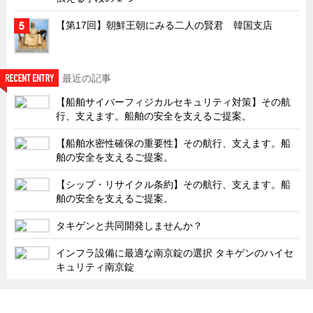
韓国
【第17回】朝鮮王朝にみる二人の賢君 韓国支店
上海
タイ
最近の記事
台湾
【船舶サイバーフィジカルセキュリティ対策】その航
採用情報
行、支えます。船舶の安全を支えるご提案。
インタビュー
【船舶水密性確保の重要性】その航行、支えます。船
入社１年目アンケート
舶の安全を支えるご提案。
入社式・創立記念式典
【シップ・リサイクル条約】その航行、支えます。船
舶の安全を支えるご提案。
新年賀詞交歓会
メディア情報
タキゲンと共同開発しませんか？
インフラ設備に最適な南京錠の選択 タキゲンのハイセ
キュリティ南京錠
「タキゲン」が発信するメディア「タキレポ」HOME