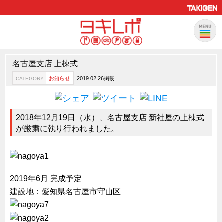
名古屋支店 上棟式
製品情報
CATEGORY
お知らせ
2019.02.26掲載
CATEGORY
新製品ロケットニュース
ピックアップ製品
2018年12月19日（水）、名古屋支店 新社屋の上棟式
製品開発秘話
が厳粛に執り行われました。
How to 動画
ハイセキュリティ錠前TAKシリーズ
staffシリーズ
2019年6月 完成予定
モニターアーム
建設地：愛知県名古屋市守山区
CFRP（炭素繊維強化プラスチック）
ソリューション
CATEGORY