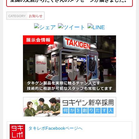
サーバーラック・エンクロジャー
特装車・バス・トラック関連
お知らせ
CATEGORY
フリーザー・フードマシナリー関連
自動販売機・自動改札機関連
鉄道車両・駅舎関連
連載
CATEGORY
営業、丸ごとフカボリ
新製品開発最前線
Before After
隠れた名品
旬の野菜とタキゲン製品
PICK UP NEWS
ポンチ絵の基礎と描き方
タキレポFacebookページへ
図面の見方・書き方