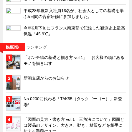
タキゲンinfo.
CATEGORY
平成28年度新入社員16名が、社会人としての基礎を学
お知らせ
ぶ5日間の合宿研修に参加しました。
展示会情報／出展告知
今年6月下旬にフランス南東部で記録した観測史上最高
展示会情報／報告レポート
気温「45.9℃」
工場見学
ランキング
海外出張
「ポンチ絵の基礎と描き方 vol.1」 お客様の頭にある
社外セミナー
モノを描き出す
タキゲンの歴史
新潟支店からのお知らせ
110周年企画
タキゲン売上ランキング
No.0200に代わる「TAK55（タックゴーゴー）」新登
展示トラック
場!
タキスポ
「図面の見方・書き方 vol.1 三角法について」図面と
タキ旅レポ
は製品のデザイン、大きさ、動き、材質などを相手に
タキネタ
伝える手段の１つ