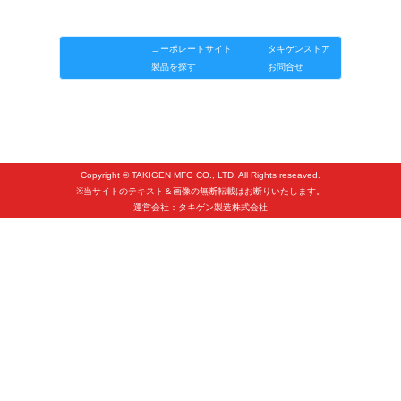
タキゲンinfo.
CATEGORY
製品情報
ソリューション
連載
タキゲンinfo.
お知らせ
コーポレートサイト
タキゲンストア
展示会情報／出展告知
製品を探す
お問合せ
展示会情報／報告レポート
工場見学
海外出張
Copyright © TAKIGEN MFG CO., LTD. All Rights reseaved.
社外セミナー
※当サイトのテキスト＆画像の無断転載はお断りいたします。
運営会社：タキゲン製造株式会社
タキゲンの歴史
110周年企画
タキゲン売上ランキング
展示トラック
タキスポ
タキ旅レポ
タキネタ