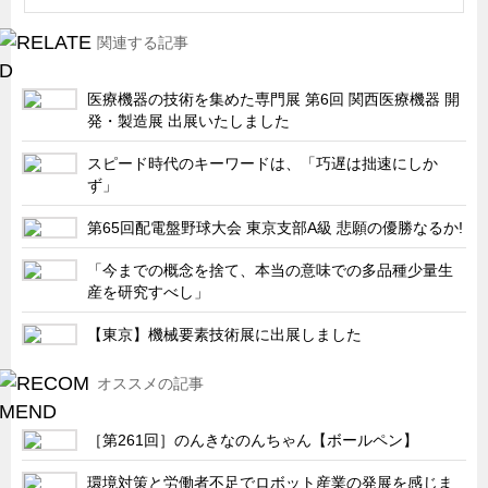
船舶・港湾設備
関連する記事
試作・特注品の事例集
医療機器の技術を集めた専門展 第6回 関西医療機器 開
SDGs配慮・脱炭素
発・製造展 出展いたしました
省力化製品
スピード時代のキーワードは、「巧遅は拙速にしか
配電盤・分電盤・キュービクル
ず」
医療・福祉・介護関連
第65回配電盤野球大会 東京支部A級 悲願の優勝なるか!
ロボット・自動化装置関連
「今までの概念を捨て、本当の意味での多品種少量生
二次電池関連
産を研究すべし」
EV・PHEV充電器関連
【東京】機械要素技術展に出展しました
再生可能エネルギー
オススメの記事
農業関連
半導体製造装置関連
［第261回］のんきなのんちゃん【ボールペン】
共同溝・無電柱化関連
環境対策と労働者不足でロボット産業の発展を感じま