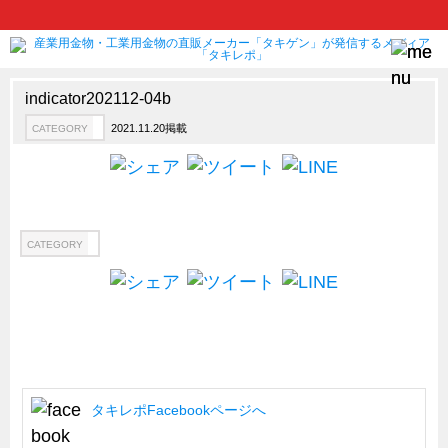
indicator202112-04b
2021.11.20掲載
CATEGORY
製品情報
CATEGORY
新製品ロケットニュース
ピックアップ製品
製品開発秘話
CATEGORY
How to 動画
ハイセキュリティ錠前TAKシリーズ
staffシリーズ
モニターアーム
CFRP（炭素繊維強化プラスチック）
タキレポFacebookページへ
ソリューション
CATEGORY