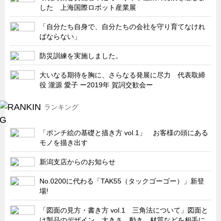
サーバーラック・エンクロジャー
した 上海国際ロボット産業展
特装車・バス・トラック関連
「自分たち自身で、自分たちの会社を守り育てなけれ
ばならない」
フリーザー・フードマシナリー関連
自動販売機・自動改札機関連
防災訓練を実施しました。
鉄道車両・駅舎関連
大いなる期待を胸に、さらなる発展に尽力 代表取締
役 瀧源 愛子 ー2019年 賀詞交歓会ー
連載
CATEGORY
営業、丸ごとフカボリ
ランキング
新製品開発最前線
「ポンチ絵の基礎と描き方 vol.1」 お客様の頭にある
Before After
モノを描き出す
隠れた名品
新潟支店からのお知らせ
旬の野菜とタキゲン製品
No.0200に代わる「TAK55（タックゴーゴー）」新登
PICK UP NEWS
場!
ポンチ絵の基礎と描き方
「図面の見方・書き方 vol.1 三角法について」図面と
図面の見方・書き方
は製品のデザイン、大きさ、動き、材質などを相手に