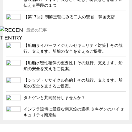
伝える手段の１つ
キャビネット工業会規格「CA300」集中講義
【第17回】朝鮮王朝にみる二人の賢君 韓国支店
ズバッとお悩み解決 テクニカル Q and A
瀧源点回帰
最近の記事
光る技術！未来へのモノづくり
【船舶サイバーフィジカルセキュリティ対策】その航
ちょっとユニークなお客様
行、支えます。船舶の安全を支えるご提案。
ビジサスニュース
【船舶水密性確保の重要性】その航行、支えます。船
ECOLOGY NEWS SCRAMBLE
舶の安全を支えるご提案。
わが街わが支店
【シップ・リサイクル条約】その航行、支えます。船
支店所在地（歴史探訪）
舶の安全を支えるご提案。
ニッポン再発見
タキゲンと共同開発しませんか？
あれこれWATCH
インフラ設備に最適な南京錠の選択 タキゲンのハイセ
こんなとき、どう言うの?
キュリティ南京錠
４コマ漫画 のんきなのんちゃん
「タキゲン」が発信するメディア「タキレポ」HOME