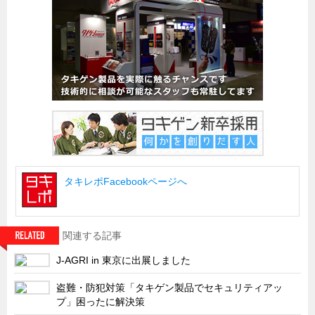
試作・特注品の事例集
SDGs配慮・脱炭素
省力化製品
配電盤・分電盤・キュービクル
医療・福祉・介護関連
ロボット・自動化装置関連
二次電池関連
タキレポFacebookページへ
EV・PHEV充電器関連
再生可能エネルギー
農業関連
関連する記事
半導体製造装置関連
J-AGRI in 東京に出展しました
共同溝・無電柱化関連
盗難・防犯対策「タキゲン製品でセキュリティアッ
サーバーラック・エンクロジャー
プ」困ったに解決策