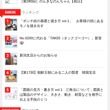
［第280回］のんきなのんちゃん【祝日】
ズバッとお悩み解決 テクニカル Q and A
ランキング
瀧源点回帰
「ポンチ絵の基礎と描き方 vol.1」 お客様の頭にある
光る技術！未来へのモノづくり
モノを描き出す
ちょっとユニークなお客様
No.0200に代わる「TAK55（タックゴーゴー）」新登
ビジサスニュース
場!
ECOLOGY NEWS SCRAMBLE
わが街わが支店
新潟支店からのお知らせ
支店所在地（歴史探訪）
ニッポン再発見
【第17回】朝鮮王朝にみる二人の賢君 韓国支店
あれこれWATCH
こんなとき、どう言うの?
「図面の見方・書き方 vol.1 三角法について」図面と
は製品のデザイン、大きさ、動き、材質などを相手に
４コマ漫画 のんきなのんちゃん
伝える手段の１つ
タキゲンinfo.
CATEGORY