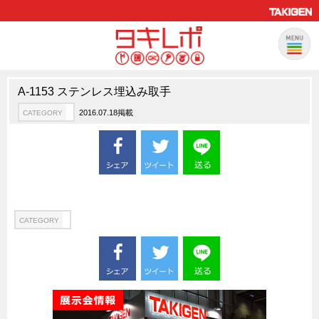
A-1153 ステンレス埋込み取手
製品情報
CATEGORY
2016.07.18掲載
CATEGORY
新製品ロケットニュース
ピックアップ製品
製品開発秘話
How to 動画
ハイセキュリティ錠前TAKシリーズ
CATEGORY
staffシリーズ
モニターアーム
CFRP（炭素繊維強化プラスチック）
ソリューション
CATEGORY