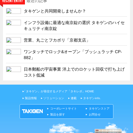
最近の記事
お知らせ
タキゲンと共同開発しませんか？
展示会情報／出展告知
展示会情報／報告レポート
インフラ設備に最適な南京錠の選択 タキゲンのハイセ
キュリティ南京錠
工場見学
営業、丸ごとフカボリ「京都支店」
海外出張
ワンタッチでロック&オープン「プッシュラッチ CP-
社外セミナー
882」
タキゲンの歴史
日本郵船の宇宙事業 洋上でのロケット回収で打ち上げ
110周年企画
コスト低減
タキゲン売上ランキング
展示トラック
「タキゲン」が発信するメディア「タキレポ」HOME
製品情報
ソリューション
連載
タキゲンinfo.
タキスポ
コーポレートサイト
タキゲンストア
タキ旅レポ
製品を探す
お問合せ
タキネタ
韓国