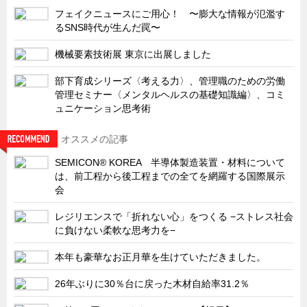
特装車・バス・トラック関連
フェイクニュースにご用心！ 〜膨大な情報が氾濫す
るSNS時代が生んだ罠〜
フリーザー・フードマシナリー関連
自動販売機・自動改札機関連
機械要素技術展 東京に出展しました
鉄道車両・駅舎関連
部下育成シリーズ〈考える力〉、管理職のための労働
管理セミナー〈メンタルヘルスの基礎知識編〉、コミ
連載
CATEGORY
ュニケーション思考術
営業、丸ごとフカボリ
オススメの記事
新製品開発最前線
SEMICON® KOREA 半導体製造装置・材料について
Before After
は、前工程から後工程までの全てを網羅する国際展示
隠れた名品
会
旬の野菜とタキゲン製品
レジリエンスで「折れない心」をつくる −ストレス社会
に負けない柔軟な思考力を−
PICK UP NEWS
ポンチ絵の基礎と描き方
本年も豪華なお正月華を生けていただきました。
図面の見方・書き方
26年ぶりに30％台に戻った木材自給率31.2％
キャビネット工業会規格「CA300」集中講義