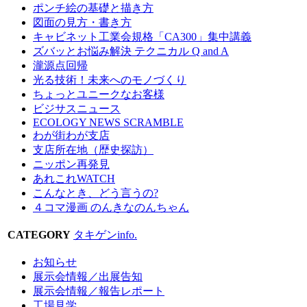
ポンチ絵の基礎と描き方
図面の見方・書き方
キャビネット工業会規格「CA300」集中講義
ズバッとお悩み解決 テクニカル Q and A
瀧源点回帰
光る技術！未来へのモノづくり
ちょっとユニークなお客様
ビジサスニュース
ECOLOGY NEWS SCRAMBLE
わが街わが支店
支店所在地（歴史探訪）
ニッポン再発見
あれこれWATCH
こんなとき、どう言うの?
４コマ漫画 のんきなのんちゃん
CATEGORY
タキゲンinfo.
お知らせ
展示会情報／出展告知
展示会情報／報告レポート
工場見学