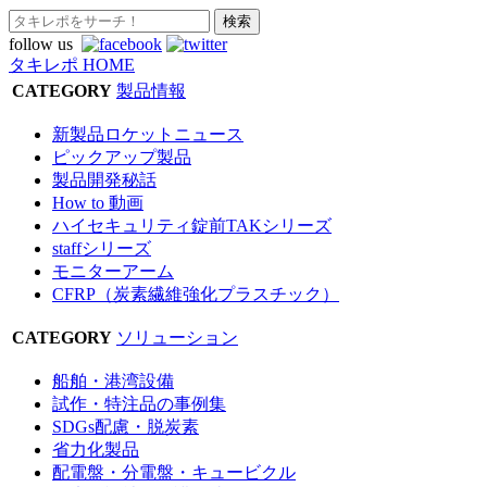
follow us
タキレポ HOME
CATEGORY
製品情報
新製品ロケットニュース
ピックアップ製品
製品開発秘話
How to 動画
ハイセキュリティ錠前TAKシリーズ
staffシリーズ
モニターアーム
CFRP（炭素繊維強化プラスチック）
CATEGORY
ソリューション
船舶・港湾設備
試作・特注品の事例集
SDGs配慮・脱炭素
省力化製品
配電盤・分電盤・キュービクル