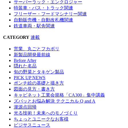
サーバーラック・エンクロジャー
特装車・バス・トラック関連
フリーザー・フードマシナリー関連
自動販売機・自動改札機関連
鉄道車両・駅舎関連
CATEGORY
連載
営業、丸ごとフカボリ
新製品開発最前線
Before After
隠れた名品
旬の野菜とタキゲン製品
PICK UP NEWS
ポンチ絵の基礎と描き方
図面の見方・書き方
キャビネット工業会規格「CA300」集中講義
ズバッとお悩み解決 テクニカル Q and A
瀧源点回帰
光る技術！未来へのモノづくり
ちょっとユニークなお客様
ビジサスニュース