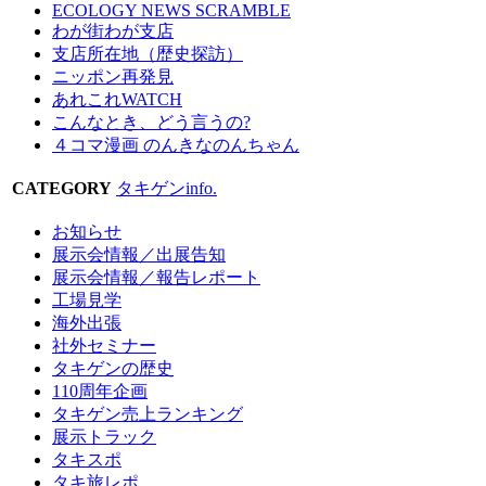
ECOLOGY NEWS SCRAMBLE
わが街わが支店
支店所在地（歴史探訪）
ニッポン再発見
あれこれWATCH
こんなとき、どう言うの?
４コマ漫画 のんきなのんちゃん
CATEGORY
タキゲンinfo.
お知らせ
展示会情報／出展告知
展示会情報／報告レポート
工場見学
海外出張
社外セミナー
タキゲンの歴史
110周年企画
タキゲン売上ランキング
展示トラック
タキスポ
タキ旅レポ