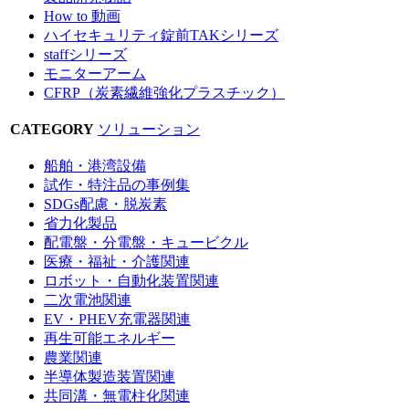
How to 動画
ハイセキュリティ錠前TAKシリーズ
staffシリーズ
モニターアーム
CFRP（炭素繊維強化プラスチック）
CATEGORY
ソリューション
船舶・港湾設備
試作・特注品の事例集
SDGs配慮・脱炭素
省力化製品
配電盤・分電盤・キュービクル
医療・福祉・介護関連
ロボット・自動化装置関連
二次電池関連
EV・PHEV充電器関連
再生可能エネルギー
農業関連
半導体製造装置関連
共同溝・無電柱化関連