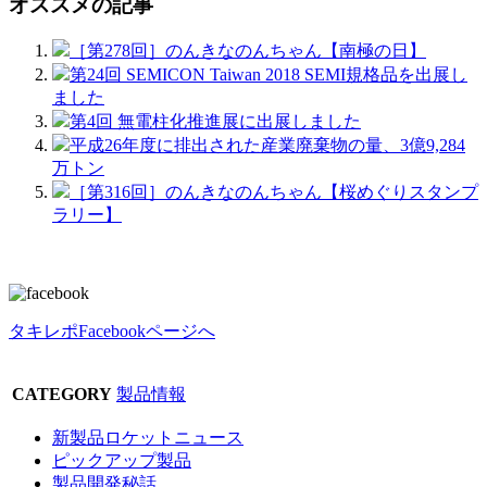
オススメの記事
［第278回］のんきなのんちゃん【南極の日】
第24回 SEMICON Taiwan 2018 SEMI規格品を出展し
ました
第4回 無電柱化推進展に出展しました
平成26年度に排出された産業廃棄物の量、3億9,284
万トン
［第316回］のんきなのんちゃん【桜めぐりスタンプ
ラリー】
タキレポFacebookページへ
CATEGORY
製品情報
新製品ロケットニュース
ピックアップ製品
製品開発秘話