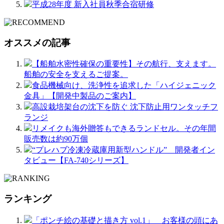
平成28年度 新入社員秋季合宿研修
オススメの記事
【船舶水密性確保の重要性】その航行、支えます。
船舶の安全を支えるご提案。
食品機械向け、洗浄性を追求した「ハイジェニック
金具」【開発中製品のご案内】
高設栽培架台の沈下を防ぐ 沈下防止用ワンタッチフ
ランジ
リメイクも海外贈答もできるランドセル。その年間
販売数は約90万個
“プレハブ冷凍冷蔵庫用新型ハンドル” 開発者イン
タビュー【FA-740シリーズ】
ランキング
「ポンチ絵の基礎と描き方 vol.1」 お客様の頭にあ