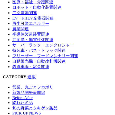
医療・福祉・介護関連
ロボット・自動化装置関連
二次電池関連
EV・PHEV充電器関連
再生可能エネルギー
農業関連
半導体製造装置関連
共同溝・無電柱化関連
サーバーラック・エンクロジャー
特装車・バス・トラック関連
フリーザー・フードマシナリー関連
自動販売機・自動改札機関連
鉄道車両・駅舎関連
CATEGORY
連載
営業、丸ごとフカボリ
新製品開発最前線
Before After
隠れた名品
旬の野菜とタキゲン製品
PICK UP NEWS