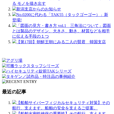
る モノを描き出す
新潟支店からのお知らせ
No.0200に代わる「TAK55（タックゴーゴー）」新
登場!
「図面の見方・書き方 vol.1 三角法について」図面
とは製品のデザイン、大きさ、動き、材質などを相手
に伝える手段の１つ
【第17回】朝鮮王朝にみる二人の賢君 韓国支店
最近の記事
【船舶サイバーフィジカルセキュリティ対策】その
航行、支えます。船舶の安全を支えるご提案。
【船舶水密性確保の重要性】その航行、支えます。