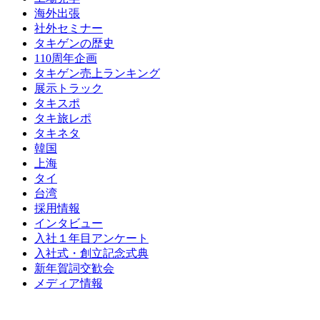
海外出張
社外セミナー
タキゲンの歴史
110周年企画
タキゲン売上ランキング
展示トラック
タキスポ
タキ旅レポ
タキネタ
韓国
上海
タイ
台湾
採用情報
インタビュー
入社１年目アンケート
入社式・創立記念式典
新年賀詞交歓会
メディア情報