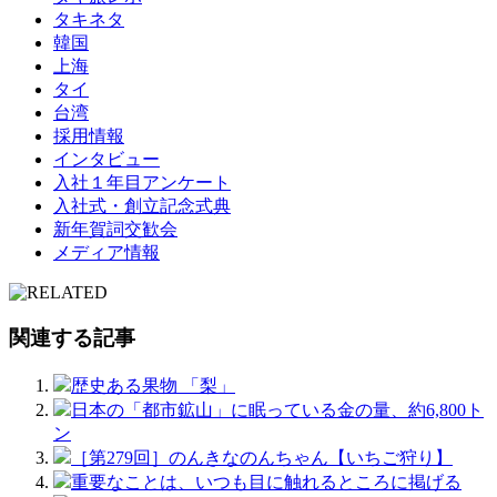
タキネタ
韓国
上海
タイ
台湾
採用情報
インタビュー
入社１年目アンケート
入社式・創立記念式典
新年賀詞交歓会
メディア情報
関連する記事
歴史ある果物 「梨」
日本の「都市鉱山」に眠っている金の量、約6,800ト
ン
［第279回］のんきなのんちゃん【いちご狩り】
重要なことは、いつも目に触れるところに掲げる