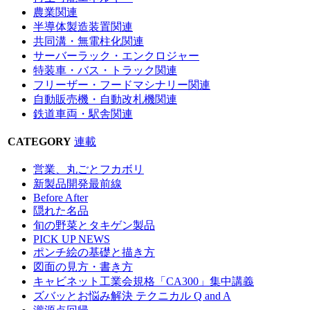
農業関連
半導体製造装置関連
共同溝・無電柱化関連
サーバーラック・エンクロジャー
特装車・バス・トラック関連
フリーザー・フードマシナリー関連
自動販売機・自動改札機関連
鉄道車両・駅舎関連
CATEGORY
連載
営業、丸ごとフカボリ
新製品開発最前線
Before After
隠れた名品
旬の野菜とタキゲン製品
PICK UP NEWS
ポンチ絵の基礎と描き方
図面の見方・書き方
キャビネット工業会規格「CA300」集中講義
ズバッとお悩み解決 テクニカル Q and A