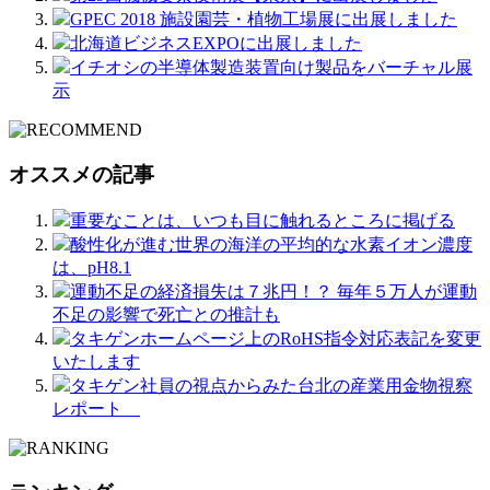
GPEC 2018 施設園芸・植物工場展に出展しました
北海道ビジネスEXPOに出展しました
イチオシの半導体製造装置向け製品をバーチャル展
示
オススメの記事
重要なことは、いつも目に触れるところに掲げる
酸性化が進む世界の海洋の平均的な水素イオン濃度
は、pH8.1
運動不足の経済損失は７兆円！？ 毎年５万人が運動
不足の影響で死亡との推計も
タキゲンホームページ上のRoHS指令対応表記を変更
いたします
タキゲン社員の視点からみた台北の産業用金物視察
レポート