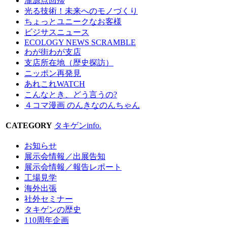
瀧源点回帰
光る技術！未来へのモノづくり
ちょっとユニークなお客様
ビジサスニュース
ECOLOGY NEWS SCRAMBLE
わが街わが支店
支店所在地（歴史探訪）
ニッポン再発見
あれこれWATCH
こんなとき、どう言うの?
４コマ漫画 のんきなのんちゃん
CATEGORY
タキゲンinfo.
お知らせ
展示会情報／出展告知
展示会情報／報告レポート
工場見学
海外出張
社外セミナー
タキゲンの歴史
110周年企画