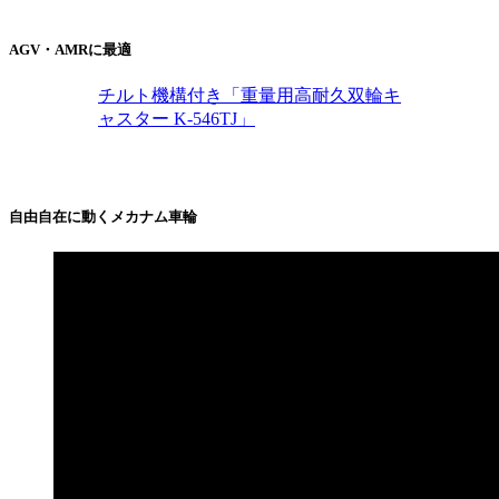
AGV・AMRに最適
チルト機構付き「重量用高耐久双輪キ
ャスター K-546TJ」
自由自在に動くメカナム車輪