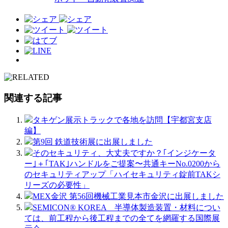
関連する記事
タキゲン展示トラックで各地を訪問【宇都宮支店
編】
第9回 鉄道技術展に出展しました
そのセキュリティ、大丈夫ですか？｢インジケータ
ー｣＋｢TAK｣ハンドルをご提案〜共通キーNo.0200から
のセキュリティアップ「ハイセキュリティ錠前TAKシ
リーズの必要性」
MEX金沢 第56回機械工業見本市金沢に出展しました
SEMICON® KOREA 半導体製造装置・材料につい
ては、前工程から後工程までの全てを網羅する国際展