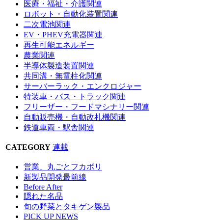
医療・福祉・介護関連
ロボット・自動化装置関連
二次電池関連
EV・PHEV充電器関連
再生可能エネルギー
農業関連
半導体製造装置関連
共同溝・無電柱化関連
サーバーラック・エンクロジャー
特装車・バス・トラック関連
フリーザー・フードマシナリー関連
自動販売機・自動改札機関連
鉄道車両・駅舎関連
CATEGORY
連載
営業、丸ごとフカボリ
新製品開発最前線
Before After
隠れた名品
旬の野菜とタキゲン製品
PICK UP NEWS