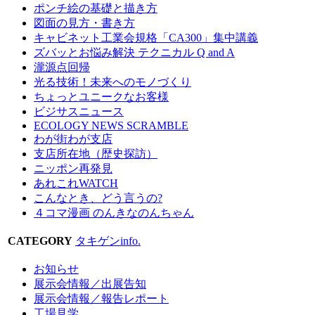
ポンチ絵の基礎と描き方
図面の見方・書き方
キャビネット工業会規格「CA300」集中講義
ズバッとお悩み解決 テクニカル Q and A
瀧源点回帰
光る技術！未来へのモノづくり
ちょっとユニークなお客様
ビジサスニュース
ECOLOGY NEWS SCRAMBLE
わが街わが支店
支店所在地（歴史探訪）
ニッポン再発見
あれこれWATCH
こんなとき、どう言うの?
４コマ漫画 のんきなのんちゃん
CATEGORY
タキゲンinfo.
お知らせ
展示会情報／出展告知
展示会情報／報告レポート
工場見学