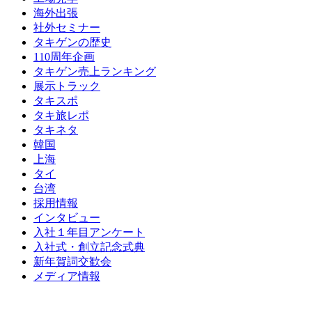
海外出張
社外セミナー
タキゲンの歴史
110周年企画
タキゲン売上ランキング
展示トラック
タキスポ
タキ旅レポ
タキネタ
韓国
上海
タイ
台湾
採用情報
インタビュー
入社１年目アンケート
入社式・創立記念式典
新年賀詞交歓会
メディア情報