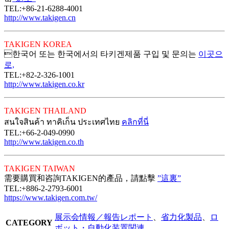
TEL:+86-21-6288-4001
http://www.takigen.cn
TAKIGEN KOREA
한국어 또는 한국에서의 타키겐제품 구입 및 문의는
이곳으
로,
TEL:+82-2-326-1001
http://www.takigen.co.kr
TAKIGEN THAILAND
สนใจสินค้า ทาคิเก็น ประเทศไทย
คลิกที่นี่
TEL:+66-2-049-0990
http://www.takigen.co.th
TAKIGEN TAIWAN
需要購買和咨詢TAKIGEN的產品，請點擊
”這裏”
TEL:+886-2-2793-6001
https://www.takigen.com.tw/
展示会情報／報告レポート
、
省力化製品
、
ロ
CATEGORY
ボット・自動化装置関連