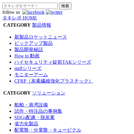
follow us
タキレポ HOME
CATEGORY
製品情報
新製品ロケットニュース
ピックアップ製品
製品開発秘話
How to 動画
ハイセキュリティ錠前TAKシリーズ
staffシリーズ
モニターアーム
CFRP（炭素繊維強化プラスチック）
CATEGORY
ソリューション
船舶・港湾設備
試作・特注品の事例集
SDGs配慮・脱炭素
省力化製品
配電盤・分電盤・キュービクル