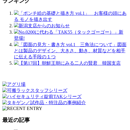
ランキング
「ポンチ絵の基礎と描き方 vol.1」 お客様の頭にあ
る モノを描き出す
新潟支店からのお知らせ
No.0200に代わる「TAK55（タックゴーゴー）」新
登場!
「図面の見方・書き方 vol.1 三角法について」図面
とは製品のデザイン、大きさ、動き、材質などを相手
に伝える手段の１つ
【第17回】朝鮮王朝にみる二人の賢君 韓国支店
最近の記事