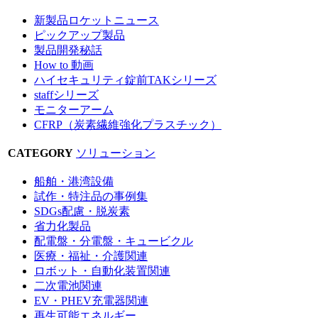
新製品ロケットニュース
ピックアップ製品
製品開発秘話
How to 動画
ハイセキュリティ錠前TAKシリーズ
staffシリーズ
モニターアーム
CFRP（炭素繊維強化プラスチック）
CATEGORY
ソリューション
船舶・港湾設備
試作・特注品の事例集
SDGs配慮・脱炭素
省力化製品
配電盤・分電盤・キュービクル
医療・福祉・介護関連
ロボット・自動化装置関連
二次電池関連
EV・PHEV充電器関連
再生可能エネルギー