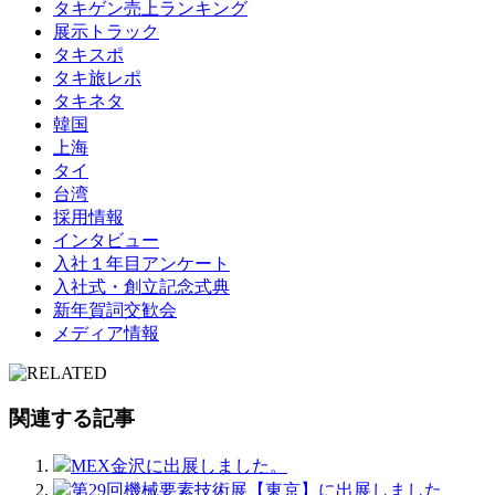
タキゲン売上ランキング
展示トラック
タキスポ
タキ旅レポ
タキネタ
韓国
上海
タイ
台湾
採用情報
インタビュー
入社１年目アンケート
入社式・創立記念式典
新年賀詞交歓会
メディア情報
関連する記事
MEX金沢に出展しました。
第29回機械要素技術展【東京】に出展しました