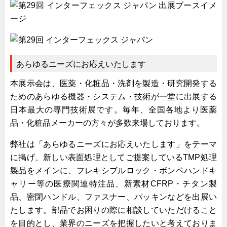
サーバーラック・エンクロジャー
特装車・バス・トラック関連
フリーザー・フードマシナリー関連
自動販売機・自動改札機関連
あらゆるニーズにお応えいたします
鉄道車両・駅舎関連
本展示会は、医薬・化粧品・洗剤を製造・研究開発する
連載
CATEGORY
ためのあらゆる機器・システム・技術が一堂に出展する
営業、丸ごとフカボリ
日本最大の専門技術展です。毎年、全国各地より医薬
品・化粧品メーカーの方々が多数来場しております。
新製品開発最前線
Before After
弊社は「あらゆるニーズにお応えいたします」をテーマ
隠れた名品
に掲げ、新しい表面処理としてご提案しているTMP処理
製品をメインに、フレキシブルロック・ボンベハンドキ
旬の野菜とタキゲン製品
ャリー等の医療関連特注品、新素材CFRP・チタン製
PICK UP NEWS
品、密閉ハンドル、ファスナー、パッキンなどを出展い
ポンチ絵の基礎と描き方
たします。部品でお困りの際に相談していただけること
を目的とし、業界のニーズを把握したいと考えておりま
図面の見方・書き方