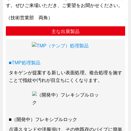
す。ぜひご来場いただき、ご要望をお聞かせください。
キャビネット工業会規格「CA300」集中講義
ズバッとお悩み解決 テクニカル Q and A
（技術営業部 両角）
瀧源点回帰
主な出展製品
光る技術！未来へのモノづくり
ちょっとユニークなお客様
ビジサスニュース
■TMP処理製品
ECOLOGY NEWS SCRAMBLE
タキゲンが提案する新しい表面処理。複合処理を施す
わが街わが支店
ことで指紋や汚れが目立ちにくくなります。
支店所在地（歴史探訪）
ニッポン再発見
あれこれWATCH
こんなとき、どう言うの?
■（開発中）フレキシブルロック
４コマ漫画 のんきなのんちゃん
点滴スタンドや洋服掛け、その他既存のパイプに簡単