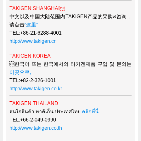
韓国
TAKIGEN SHANGHAI
中文以及中国大陆范围内TAKIGEN产品的采购&咨询，
上海
请点击
“这里”
タイ
TEL:+86-21-6288-4001
台湾
http://www.takigen.cn
採用情報
TAKIGEN KOREA
インタビュー
한국어 또는 한국에서의 타키겐제품 구입 및 문의는
入社１年目アンケート
이곳으로,
入社式・創立記念式典
TEL:+82-2-326-1001
http://www.takigen.co.kr
新年賀詞交歓会
メディア情報
TAKIGEN THAILAND
สนใจสินค้า ทาคิเก็น ประเทศไทย
คลิกที่นี่
TEL:+66-2-049-0990
http://www.takigen.co.th