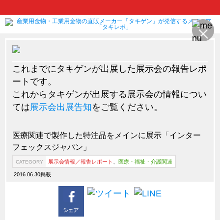
これまでにタキゲンが出展した展示会の報告レポ
製品情報
CATEGORY
ートです。
新製品ロケットニュース
これからタキゲンが出展する展示会の情報につい
ピックアップ製品
ては
展示会出展告知
をご覧ください。
製品開発秘話
How to 動画
医療関連で製作した特注品をメインに展示「インター
フェックスジャパン」
ハイセキュリティ錠前TAKシリーズ
展示会情報／報告レポート
、
医療・福祉・介護関連
CATEGORY
staffシリーズ
2016.06.30掲載
モニターアーム
CFRP（炭素繊維強化プラスチック）
ソリューション
CATEGORY