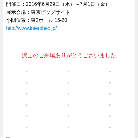
開催日：2016年6月29日（水）～7月1日（金）
船舶・港湾設備
展示会場：東京ビッグサイト
試作・特注品の事例集
小間位置：東2ホール 15-20
http://www.interphex.jp/
SDGs配慮・脱炭素
省力化製品
配電盤・分電盤・キュービクル
沢山のご来場ありがとうございました
医療・福祉・介護関連
ロボット・自動化装置関連
二次電池関連
EV・PHEV充電器関連
再生可能エネルギー
農業関連
半導体製造装置関連
共同溝・無電柱化関連