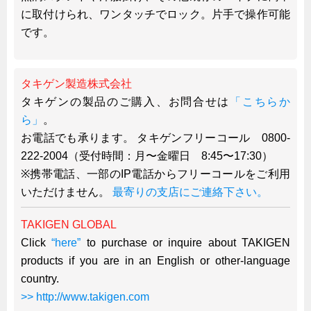
タキゲンinfo.
CATEGORY
に取付けられ、ワンタッチでロック。片手で操作可能
お知らせ
です。
展示会情報／出展告知
展示会情報／報告レポート
タキゲン製造株式会社
工場見学
タキゲンの製品のご購入、お問合せは
「こちらか
ら」
。
海外出張
お電話でも承ります。 タキゲンフリーコール 0800-
社外セミナー
222-2004（受付時間：月〜金曜日 8:45〜17:30）
タキゲンの歴史
※携帯電話、一部のIP電話からフリーコールをご利用
110周年企画
いただけません。
最寄りの支店にご連絡下さい。
タキゲン売上ランキング
TAKIGEN GLOBAL
展示トラック
Click
“here”
to purchase or inquire about TAKIGEN
タキスポ
products if you are in an English or other-language
country.
タキ旅レポ
>> http://www.takigen.com
タキネタ